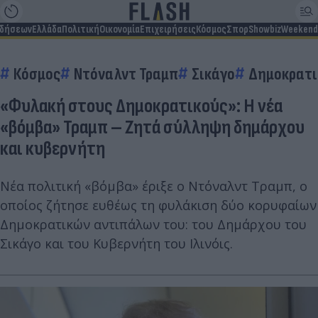
ιδήσεων
Ελλάδα
Πολιτική
Οικονομία
Επιχειρήσεις
Κόσμος
Σπορ
Showbiz
Weekend
Κόσμος
Ντόναλντ Τραμπ
Σικάγο
Δημοκρατι
«Φυλακή στους Δημοκρατικούς»: Η νέα
«βόμβα» Τραμπ – Ζητά σύλληψη δημάρχου
και κυβερνήτη
Νέα πολιτική «βόμβα» έριξε ο Ντόναλντ Τραμπ, ο
οποίος ζήτησε ευθέως τη φυλάκιση δύο κορυφαίων
Δημοκρατικών αντιπάλων του: του Δημάρχου του
Σικάγο και του Κυβερνήτη του Ιλινόις.