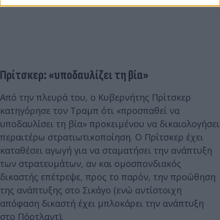
Πρίτσκερ: «υποδαυλίζει τη βία»
Από την πλευρά του, ο Κυβερνήτης Πρίτσκερ
κατηγόρησε τον Τραμπ ότι «προσπαθεί να
υποδαυλίσει τη βία» προκειμένου να δικαιολογήσει
περαιτέρω στρατιωτικοποίηση. Ο Πρίτσκερ έχει
καταθέσει αγωγή για να σταματήσει την ανάπτυξη
των στρατευμάτων, αν και ομοσπονδιακός
δικαστής επέτρεψε, προς το παρόν, την προώθηση
της ανάπτυξης στο Σικάγο (ενώ αντίστοιχη
απόφαση δικαστή έχει μπλοκάρει την ανάπτυξη
στο Πόρτλαντ).