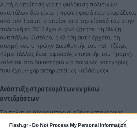
Αυτή η απαίτηση για τη φυλάκιση πολιτικών
αντιπάλων δεν είναι η πρώτη φορά που εκφράζεται
από τον Τραμπ, ο οποίος από την είσοδό του στην
πολιτική το 2015 έχει συχνά ζητήσει τη δίωξη
αντιπάλων. Ωστόσο, η κλήση αυτή έρχεται τη
στιγμή που ο πρώην Διευθυντής του FBI, Τζέιμς
Κόμεϊ (άλλος ένας σφοδρός επικριτής του Τραμπ),
καλείται στο δικαστήριο για ποινικές κατηγορίες
που έχουν χαρακτηριστεί ως «αβάσιμες».
Ανάπτυξη στρατευμάτων εν μέσω
αντιδράσεων
Το πολιτικό θερμόμετρο ανέβηκε κατακόρυφα
λόγω της προετοιμασίας για την ανάπτυξη
Flash.gr -
Do Not Process My Personal Information
εκατοντάδων στρατιωτών της Εθνοφρουράς του
Τέξας σε εγκατάσταση του Στρατού έξω από το