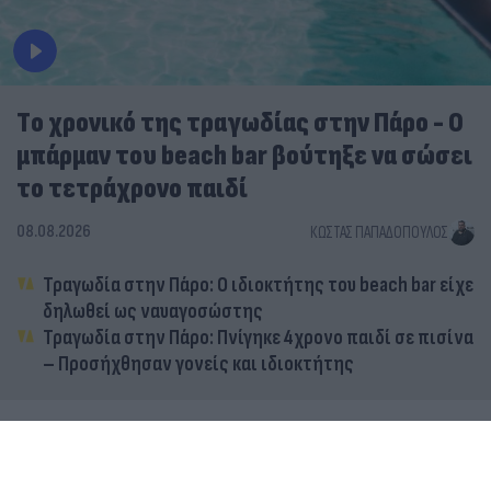
Tο χρονικό της τραγωδίας στην Πάρο - Ο
μπάρμαν του beach bar βούτηξε να σώσει
το τετράχρονο παιδί
08.08.2026
ΚΏΣΤΑΣ ΠΑΠΑΔΌΠΟΥΛΟΣ
Τραγωδία στην Πάρο: Ο ιδιοκτήτης του beach bar είχε
δηλωθεί ως ναυαγοσώστης
Τραγωδία στην Πάρο: Πνίγηκε 4χρονο παιδί σε πισίνα
– Προσήχθησαν γονείς και ιδιοκτήτης