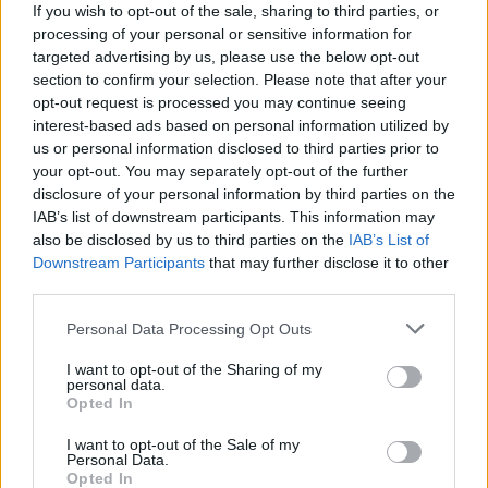
If you wish to opt-out of the sale, sharing to third parties, or
Σικάγο. Η ανάπτυξη αυτή πραγματοποιείται παρά
processing of your personal or sensitive information for
τις έντονες αντιρρήσεις του Κυβερνήτη Πρίτσκερ,
targeted advertising by us, please use the below opt-out
section to confirm your selection. Please note that after your
του Δημάρχου Τζόνσον και άλλων Δημοκρατικών
opt-out request is processed you may continue seeing
ηγετών.
interest-based ads based on personal information utilized by
us or personal information disclosed to third parties prior to
your opt-out. You may separately opt-out of the further
Ο Τραμπ, ο οποίος έχει ήδη διατάξει την ανάπτυξη
disclosure of your personal information by third parties on the
στρατευμάτων σε πόλεις όπως το Λος Άντζελες και
IAB’s list of downstream participants. This information may
η Ουάσιγκτον, αψηφά την αντίθεση των τοπικών
also be disclosed by us to third parties on the
IAB’s List of
Downstream Participants
that may further disclose it to other
αρχών, υποστηρίζοντας ότι οι ισχυρισμοί τους για
third parties.
«ανομία και βία» δεν ανταποκρίνονται στην
Please note that this website/app uses one or more Google
πραγματικότητα. «Ο στόχος μου είναι πολύ απλός.
Personal Data Processing Opt Outs
services and may gather and store information including but
ΝΑ ΣΤΑΜΑΤΗΣΩ ΤΟ ΕΓΚΛΗΜΑ ΣΤΗΝ ΑΜΕΡΙΚΗ!»,
not limited to your visit or usage behaviour. You may click to
I want to opt-out of the Sharing of my
δήλωσε μέσω των social media.
personal data.
grant or deny consent to Google and its third-party tags to
Opted In
use your data for below specified purposes in below Google
consent section.
I want to opt-out of the Sale of my
Personal Data.
Opted In