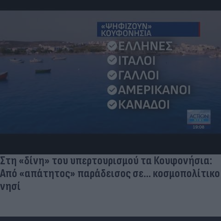
Στη «δίνη» του υπερτουρισμού τα Κουφονήσια:
Από «απάτητος» παράδεισος σε... κοσμοπολίτικο
νησί