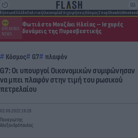
ιδήσεων
Ελλάδα
Πολιτική
Οικονομία
Επιχειρήσεις
Κόσμος
Σπορ
Showbiz
Weekend
Φωτιά στο Μουζάκι Ηλείας – Ισχυρές
BREAKING
δυνάμεις της Πυροσβεστικής
NEWS
Κόσμος
G7
πλαφόν
G7: Οι υπουργοί Οικονομικών συμφώνησαν
να μπει πλαφόν στην τιμή του ρωσικού
πετρελαίου
02.09.2022 19:28
Παναγιώτης
Αλεξανδρόπουλος