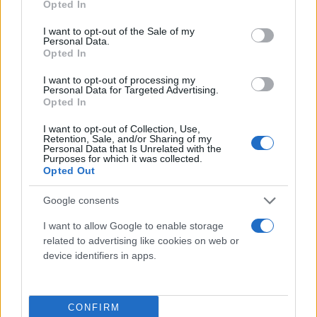
Opted In
use your data for below specified purposes in below Google
«Στόχος μας είναι να ευθυγραμμίσουμε την
consent section.
I want to opt-out of the Sale of my
Personal Data.
εφαρμογή με το χρονοδιάγραμμα των σχετικών
Opted In
μέτρων εντός του έκτου πακέτου των κυρώσεων
της ΕΕ», προσθέτουν.
I want to opt-out of processing my
Personal Data for Targeted Advertising.
Opted In
Οι κορυφαίοι οικονομικοί αξιωματούχοι από τις
I want to opt-out of Collection, Use,
Retention, Sale, and/or Sharing of my
πιο ανεπτυγμένες οικονομικά χώρες του κόσμου
Personal Data that Is Unrelated with the
Purposes for which it was collected.
συμφώνησαν να προχωρήσουν στη σύνταξη ενός
Opted Out
σχεδίου για την εισαγωγή πλαφόν στην τιμή του
ρωσικού πετρελαίου, σε μια προσπάθεια να
Google consents
περιοριστεί ο αντίκτυπος της ενεργειακής κρίσης
I want to allow Google to enable storage
και να μειωθούν οι συνέπειες στις αγορές χωρίς να
related to advertising like cookies on web or
υποχωρήσει η πίεση στη Μόσχα μέσω των
device identifiers in apps.
κυρώσεων.
CONFIRM