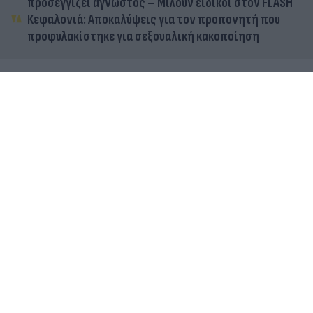
προσεγγίζει άγνωστος – Μιλούν ειδικοί στον FLASH
Κεφαλονιά: Αποκαλύψεις για τον προπονητή που
προφυλακίστηκε για σεξουαλική κακοποίηση