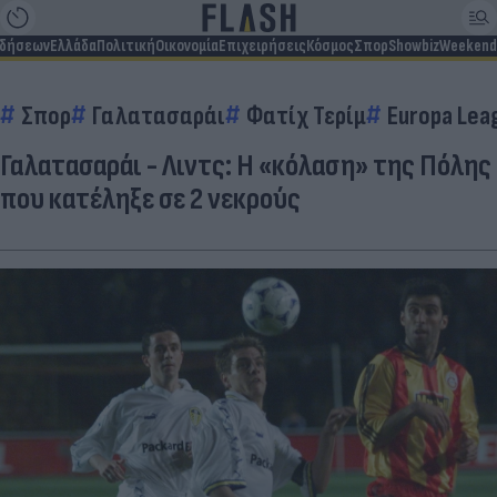
ιδήσεων
Ελλάδα
Πολιτική
Οικονομία
Επιχειρήσεις
Κόσμος
Σπορ
Showbiz
Weekend
Σπορ
Γαλατασαράι
Φατίχ Τερίμ
Europa Lea
Γαλατασαράι - Λιντς: Η «κόλαση» της Πόλης
που κατέληξε σε 2 νεκρούς