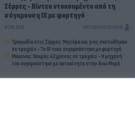
Σέρρες - Βίντεο ντοκουμέντο από τη
σύγκρουση ΙΧ με φορτηγό
07.08.2026
ΧΡΙΣΤΌΔΟΥΛΟΣ ΣΚΟΎΝΤΑΣ
Τραγωδία στις Σέρρες: Μητέρα και γιος σκοτώθηκαν
σε τροχαίο - Το ΙΧ τους συγκρούστηκε με φορτηγό
Μύκονος: Νεκρός 42χρονος σε τροχαίο - Η μηχανή
του συγκρούστηκε με αυτοκίνητο στην Άνω Μερά