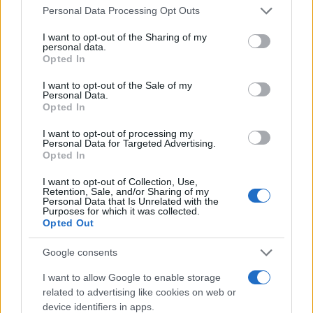
Please note that this website/app uses one or more Google
Personal Data Processing Opt Outs
αστυνομία να αντιδράει και να διαλύει την
services and may gather and store information including but
συγκέντρωση στα μπαρ. Από 'κει κατευθύνθηκαν
not limited to your visit or usage behaviour. You may click to
I want to opt-out of the Sharing of my
personal data.
στην πλατεία Ταξίμ, όπου υπήρχαν οπαδοί της
grant or deny consent to Google and its third-party tags to
Opted In
use your data for below specified purposes in below Google
Γαλατά και ακολούθησε ρίψη αντικειμένων. Η
consent section.
I want to opt-out of the Sale of my
μαρτυρία συνεχίζεται αναφέροντας πως κάποιος
Personal Data.
Opted In
μπήκε σε ένα μαγαζί και κάλεσε ενισχύσεις, οι
οποίες έφτασαν εντός ολίγων λεπτών και
I want to opt-out of processing my
Personal Data for Targeted Advertising.
ακολούθησε το χάος.
Opted In
I want to opt-out of Collection, Use,
Retention, Sale, and/or Sharing of my
Personal Data that Is Unrelated with the
Purposes for which it was collected.
Opted Out
Google consents
I want to allow Google to enable storage
related to advertising like cookies on web or
device identifiers in apps.