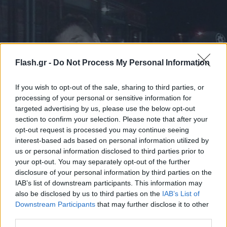
Flash.gr -
Do Not Process My Personal Information
If you wish to opt-out of the sale, sharing to third parties, or
processing of your personal or sensitive information for
targeted advertising by us, please use the below opt-out
section to confirm your selection. Please note that after your
opt-out request is processed you may continue seeing
interest-based ads based on personal information utilized by
us or personal information disclosed to third parties prior to
your opt-out. You may separately opt-out of the further
ΑΠΕ-ΜΠΕ
disclosure of your personal information by third parties on the
IAB’s list of downstream participants. This information may
also be disclosed by us to third parties on the
IAB’s List of
Οι μαρτυρίες λένε πως όλα ξεκίνησαν απ' τους
Downstream Participants
that may further disclose it to other
Άγγλους. Οι Τούρκοι αναφέρουν πως έπιναν
third parties.
ασταμάτητα και προκαλούσαν τον κόσμο, με την