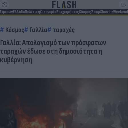
ιδήσεων
Ελλάδα
Πολιτική
Οικονομία
Επιχειρήσεις
Κόσμος
Σπορ
Showbiz
Weekend
Κόσμος
Γαλλία
ταραχές
Γαλλία: Απολογισμό των πρόσφατων
ταραχών έδωσε στη δημοσιότητα η
κυβέρνηση