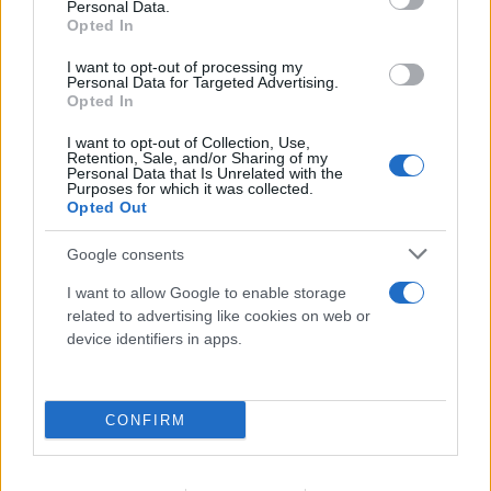
Personal Data.
Opted In
I want to opt-out of processing my
Personal Data for Targeted Advertising.
Opted In
I want to opt-out of Collection, Use,
Retention, Sale, and/or Sharing of my
Personal Data that Is Unrelated with the
Purposes for which it was collected.
Opted Out
Προκλητικός Φιντάν για το Κυπριακό: «Η
ειρήνη οφείλεται στους Τούρκους
Google consents
στρατιώτες»
I want to allow Google to enable storage
related to advertising like cookies on web or
08.08.2026
device identifiers in apps.
CONFIRM