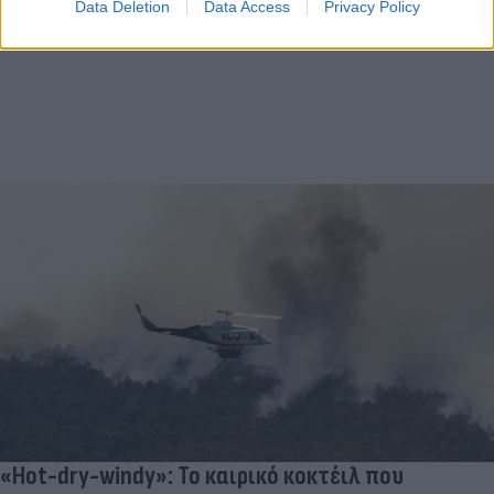
Data Deletion
Data Access
Privacy Policy
«Hot-dry-windy»: Το καιρικό κοκτέιλ που