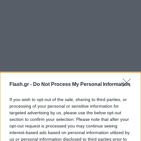
Flash.gr -
Do Not Process My Personal Information
Για κάποιον αδιευκρίνιστο λόγο, ένα πόνι έκανε
If you wish to opt-out of the sale, sharing to third parties, or
μεταβολή και άρχισε να τρέχει και τα υπόλοιπα το
processing of your personal or sensitive information for
ακολούθησαν, ρίχνοντας στο έδαφος τα παιδιά και
targeted advertising by us, please use the below opt-out
section to confirm your selection. Please note that after your
τις συνοδούς τους.
opt-out request is processed you may continue seeing
interest-based ads based on personal information utilized by
Ορισμένα παιδιά τραυματίστηκαν σοβαρά από τις
us or personal information disclosed to third parties prior to