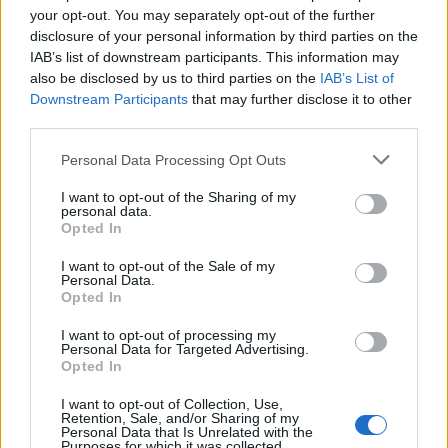
your opt-out. You may separately opt-out of the further
οπλές των ζώων και δύο από αυτά εξακολουθούν
disclosure of your personal information by third parties on the
να νοσηλεύονται σε νοσοκομείο της Ρεν.
IAB’s list of downstream participants. This information may
also be disclosed by us to third parties on the
IAB’s List of
Downstream Participants
that may further disclose it to other
third parties.
Please note that this website/app uses one or more Google
Personal Data Processing Opt Outs
services and may gather and store information including but
not limited to your visit or usage behaviour. You may click to
I want to opt-out of the Sharing of my
personal data.
grant or deny consent to Google and its third-party tags to
Opted In
use your data for below specified purposes in below Google
consent section.
I want to opt-out of the Sale of my
Personal Data.
Opted In
I want to opt-out of processing my
Personal Data for Targeted Advertising.
Opted In
I want to opt-out of Collection, Use,
Retention, Sale, and/or Sharing of my
Personal Data that Is Unrelated with the
Purposes for which it was collected.