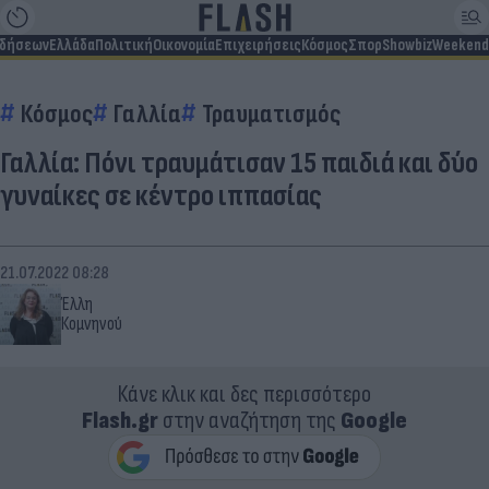
ιδήσεων
Ελλάδα
Πολιτική
Οικονομία
Επιχειρήσεις
Κόσμος
Σπορ
Showbiz
Weekend
Κόσμος
Γαλλία
Τραυματισμός
Γαλλία: Πόνι τραυμάτισαν 15 παιδιά και δύο
γυναίκες σε κέντρο ιππασίας
21.07.2022 08:28
Έλλη
Κομνηνού
Κάνε κλικ και δες περισσότερο
Flash.gr
στην αναζήτηση της
Google