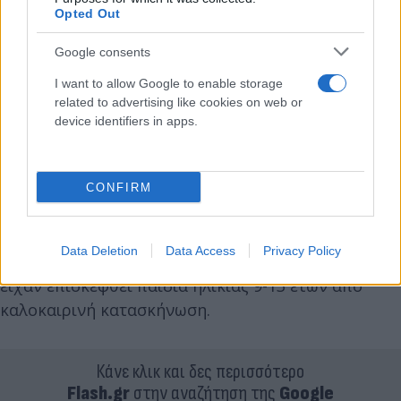
Opted Out
Google consents
I want to allow Google to enable storage
related to advertising like cookies on web or
device identifiers in apps.
CONFIRM
Data Deletion
Data Access
Privacy Policy
Το κέντρο ιππασίας όπου σημειώθηκε το ατύχημα
είχαν επισκεφθεί παιδιά ηλικίας 9-13 ετών από
καλοκαιρινή κατασκήνωση.
Κάνε κλικ και δες περισσότερο
Flash.gr
στην αναζήτηση της
Google