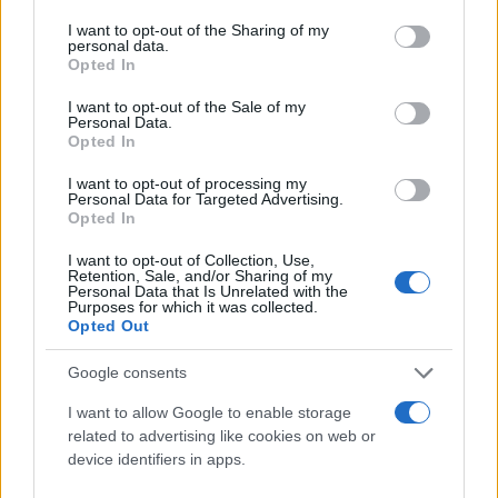
services and may gather and store information including but
not limited to your visit or usage behaviour. You may click to
I want to opt-out of the Sharing of my
personal data.
grant or deny consent to Google and its third-party tags to
Opted In
use your data for below specified purposes in below Google
consent section.
I want to opt-out of the Sale of my
Personal Data.
Opted In
Τελικά η οικογένεια χτυπήθηκε από δύο
I want to opt-out of processing my
Personal Data for Targeted Advertising.
πυραύλους όταν βρισκόταν σε τρίτο σπίτι «στο
Opted In
βόρειο τμήμα της Λωρίδας της Γάζας, μεταξύ της
I want to opt-out of Collection, Use,
Φαλούζα και της Μπέιτ Λάχια». Ο ένας πύραυλος
Retention, Sale, and/or Sharing of my
Personal Data that Is Unrelated with the
«χτύπησε τη σκεπή και ο δεύτερος απευθείας το
Purposes for which it was collected.
Opted Out
δωμάτιο όπου βρισκόταν η οικογένεια».
Google consents
Ο Αμπντεραχίμ πέθανε «επί τόπου» και η Τζάνα
I want to allow Google to enable storage
λίγο μετά τη μεταφορά της σε νοσοκομείο. Ο
related to advertising like cookies on web or
αδελφός τους Όμαρ τραυματίστηκε σοβαρά αλλά
device identifiers in apps.
παραμένει εν ζωή και βρίσκεται στη Γάζα μαζί με