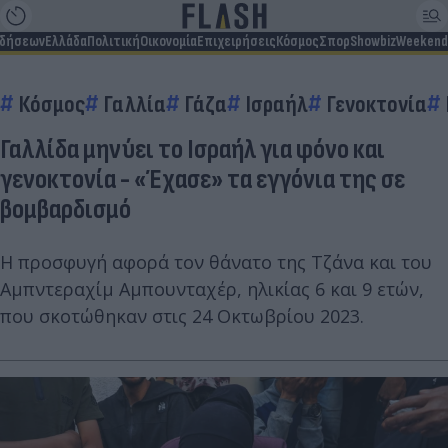
ιδήσεων
Ελλάδα
Πολιτική
Οικονομία
Επιχειρήσεις
Κόσμος
Σπορ
Showbiz
Weekend
Κόσμος
Γαλλία
Γάζα
Ισραήλ
Γενοκτονία
Γαλλίδα μηνύει το Ισραήλ για φόνο και
γενοκτονία - «Έχασε» τα εγγόνια της σε
βομβαρδισμό
Η προσφυγή αφορά τον θάνατο της Τζάνα και του
Αμπντεραχίμ Αμπουνταχέρ, ηλικίας 6 και 9 ετών,
που σκοτώθηκαν στις 24 Οκτωβρίου 2023.