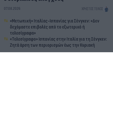
07.08.2026
ΧΡΉΣΤΟΣ ΤΈΛΙΟΣ
«Μετωπική» Ιταλίας-Ισπανίας για Σένγκεν: «Δεν
δεχόμαστε επιβολές από το εξωτερικό ή
τελεσίγραφα»
«Τελεσίγραφο» Ισπανίας στην Ιταλία για τη Σένγκεν:
Ζητά άρση των περιορισμών έως την Κυριακή