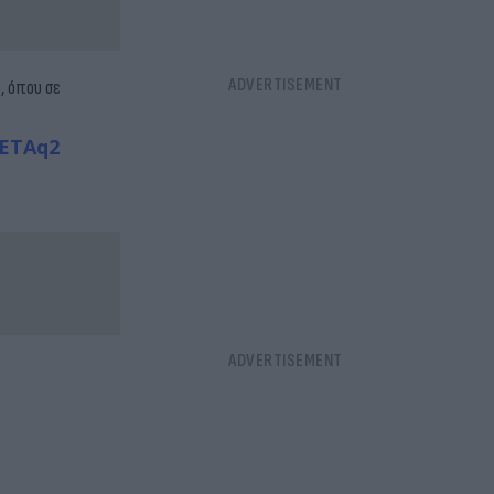
, όπου σε
1ETAq2