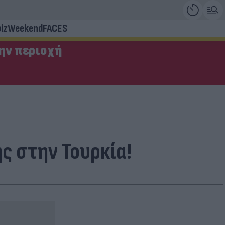
iz
Weekend
FACES
την περιοχή
ς στην Τουρκία!