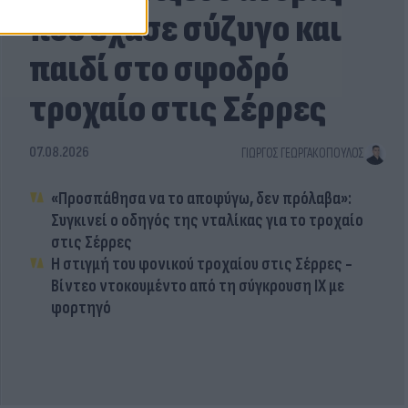
που έχασε σύζυγο και
παιδί στο σφοδρό
τροχαίο στις Σέρρες
07.08.2026
ΓΙΏΡΓΟΣ ΓΕΩΡΓΑΚΌΠΟΥΛΟΣ
«Προσπάθησα να το αποφύγω, δεν πρόλαβα»:
Συγκινεί ο οδηγός της νταλίκας για το τροχαίο
στις Σέρρες
Η στιγμή του φονικού τροχαίου στις Σέρρες -
Βίντεο ντοκουμέντο από τη σύγκρουση ΙΧ με
φορτηγό