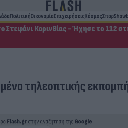
λάδα
Πολιτική
Οικονομία
Επιχειρήσεις
Κόσμος
Σπορ
Showb
ο Στεφάνι Κορινθίας - Ήχησε το 112 σ
σμένο τηλεοπτικής εκπομπή
ερο
Flash.gr
στην αναζήτηση της
Google