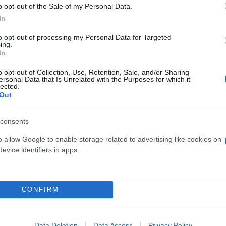
o opt-out of the Sale of my Personal Data.
In
to opt-out of processing my Personal Data for Targeted
ing.
In
 μην μένεις στο σκοτάδι... ακολούθησε το F
o opt-out of Collection, Use, Retention, Sale, and/or Sharing
ersonal Data that Is Unrelated with the Purposes for which it
lected.
Out
consents
o allow Google to enable storage related to advertising like cookies on
evice identifiers in apps.
CONFIRM
Data Deletion
Data Access
Privacy Policy