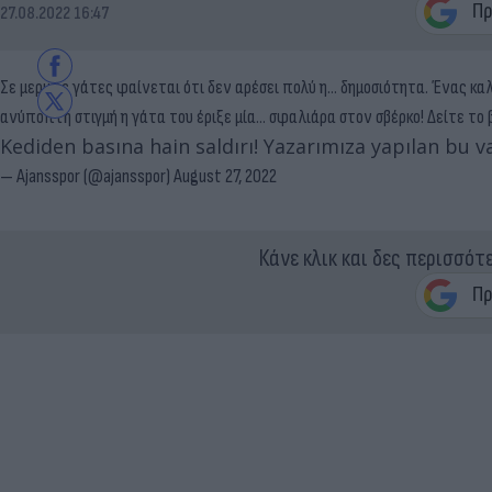
27.08.2022 16:47
Σε μερικές γάτες φαίνεται ότι δεν αρέσει πολύ η… δημοσιότητα. Ένας καλ
ανύποπτη στιγμή η γάτα του έριξε μία… σφαλιάρα στον σβέρκο! Δείτε το 
Kediden basına hain saldırı! Yazarımıza yapılan bu va
— Ajansspor (@ajansspor)
August 27, 2022
Κάνε κλικ και δες περισσότ