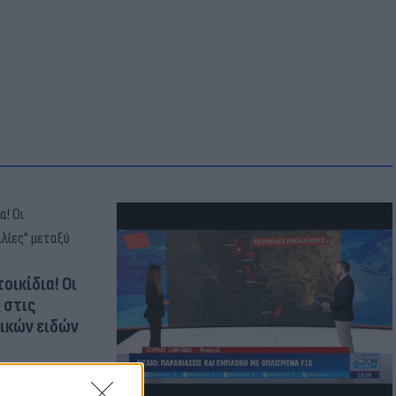
οικίδια! Οι
 στις
τικών ειδών