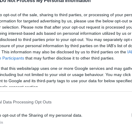
Do Not Process My Personal Information
to opt-out of the sale, sharing to third parties, or processing of your per
formation for targeted advertising by us, please use the below opt-out s
r selection. Please note that after your opt-out request is processed y
eing interest-based ads based on personal information utilized by us or
disclosed to third parties prior to your opt-out. You may separately opt-
losure of your personal information by third parties on the IAB’s list of
. This information may also be disclosed by us to third parties on the
IA
τίνια: 3,5 φορές
Participants
that may further disclose it to other third parties.
 ο κίνδυνος σοβαρής
 that this website/app uses one or more Google services and may gath
ς κάκωσης
including but not limited to your visit or usage behaviour. You may click 
 to Google and its third-party tags to use your data for below specifi
ogle consent section.
l Data Processing Opt Outs
Τραγωδία της Marfin: Στη
o opt-out of the Sharing of my personal data.
46χρονη που κατηγορείτα
In
εμπρησμό