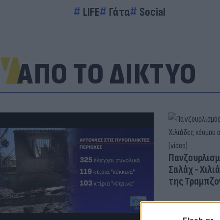
LIFE
Γάτα
Social
ΑΠΟ ΤΟ ΔΙΚΤΥΟ
Πανζουρλισμ
Σαλάχ - Χιλι
της Τραμπζον