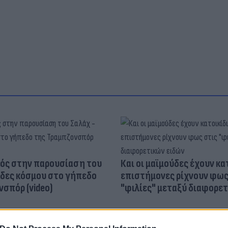
ός στην παρουσίαση του
Και οι μαϊμούδες έχουν κατ
άδες κόσμου στο γήπεδο
επιστήμονες ρίχνουν φως
σπόρ (video)
"φιλίες" μεταξύ διαφορε