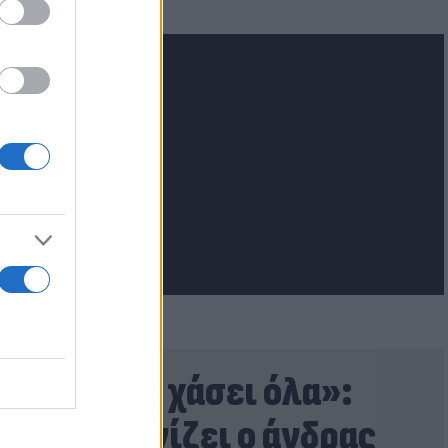
lash.gr
«Τα έχω χάσει όλα»:
Συγκλονίζει ο άνδρας