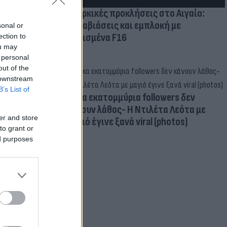
Τουρκικές προκλήσεις στο Αιγαίο:
Παραβιάσεις και εμπλοκή με
sonal or
οπλισμένα F16
ection to
ou may
 personal
out of the
 downstream
B’s List of
Δέκα εκατομμύρια followers δεν
κάνουν λάθος- Η Ντιλέτα Λεότα με
er and store
μαγιό έγινε ξανά viral (photos)
to grant or
ed purposes
ν Ελλάδα η
ι για