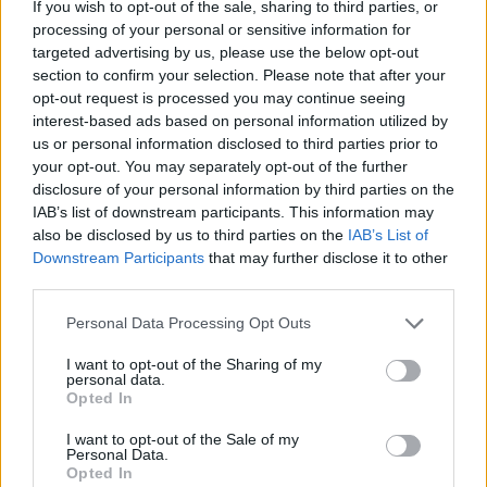
If you wish to opt-out of the sale, sharing to third parties, or
processing of your personal or sensitive information for
«Μόλις φτάσαμε... βομβαρδισμοί μετά από
targeted advertising by us, please use the below opt-out
βομβαρδισμούς, με Apache, F-35, F-16... κάθε
section to confirm your selection. Please note that after your
είδους όπλα μας επιτίθενται από παντού γύρω από
opt-out request is processed you may continue seeing
το νοσοκομείο. Ο αριθμός των ασθενών και των
interest-based ads based on personal information utilized by
us or personal information disclosed to third parties prior to
πτωμάτων που φτάνουν είναι εξωφρενικός.
your opt-out. You may separately opt-out of the further
disclosure of your personal information by third parties on the
IAB’s list of downstream participants. This information may
also be disclosed by us to third parties on the
IAB’s List of
Downstream Participants
that may further disclose it to other
third parties.
Please note that this website/app uses one or more Google
Personal Data Processing Opt Outs
services and may gather and store information including but
not limited to your visit or usage behaviour. You may click to
I want to opt-out of the Sharing of my
personal data.
grant or deny consent to Google and its third-party tags to
Opted In
use your data for below specified purposes in below Google
consent section.
I want to opt-out of the Sale of my
Personal Data.
Opted In