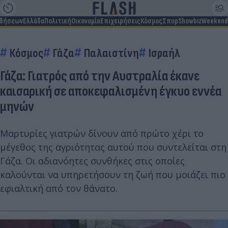
ιδήσεων
Ελλάδα
Πολιτική
Οικονομία
Επιχειρήσεις
Κόσμος
Σπορ
Showbiz
Weekend
Κόσμος
Γάζα
Παλαιστίνη
Ισραήλ
Γάζα: Γιατρός από την Αυστραλία έκανε
καισαρική σε αποκεφαλισμένη έγκυο εννέα
μηνών
Μαρτυρίες γιατρών δίνουν από πρώτο χέρι το
μέγεθος της αγριότητας αυτού που συντελείται στη
Γάζα. Οι αδιανόητες συνθήκες στις οποίες
καλούνται να υπηρετήσουν τη ζωή που μοιάζει πιο
εφιαλτική από τον θάνατο.