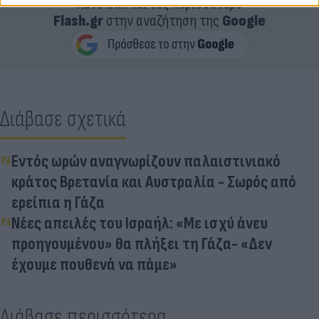
Κάνε κλικ και δες περισσότερο
Flash.gr
στην αναζήτηση της
Google
Διάβασε σχετικά
Εντός ωρών αναγνωρίζουν παλαιστινιακό
κράτος Βρετανία και Αυστραλία - Σωρός από
ερείπια η Γάζα
Νέες απειλές του Ισραήλ: «Με ισχύ άνευ
προηγουμένου» θα πλήξει τη Γάζα- «Δεν
έχουμε πουθενά να πάμε»
Διάβασε περισσότερα