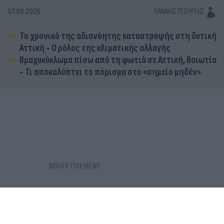
07.08.2026
ΓΙΆΝΝΗΣ ΤΣΟΎΡΤΗΣ
Το χρονικό της αδιανόητης καταστροφής στη δυτική
Αττική - Ο ρόλος της κλιματικής αλλαγής
Βραχυκύκλωμα πίσω από τη φωτιά σε Αττική, Βοιωτία
- Τι αποκαλύπτει το πόρισμα στο «σημείο μηδέν»