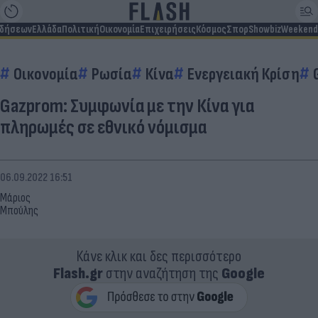
ιδήσεων
Ελλάδα
Πολιτική
Οικονομία
Επιχειρήσεις
Κόσμος
Σπορ
Showbiz
Weekend
Οικονομία
Ρωσία
Κίνα
Ενεργειακή Κρίση
Gazprom: Συμφωνία με την Κίνα για
πληρωμές σε εθνικό νόμισμα
06.09.2022 16:51
Μάριος
Μπούλης
Κάνε κλικ και δες περισσότερο
Flash.gr
στην αναζήτηση της
Google