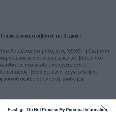
Το προειδοποιητικό βίντεο της Gazprom
Υπενθυμίζεται ότι μόλις χτες (05/09), η Gazprom
δημοσίευσε ένα σύντομο ειρωνικό βίντεο στο
διαδίκτυο, στο οποίο υπόσχεται στους
Ευρωπαίους...βαρύ χειμώνα, λόγω έλλειψης
φυσικού αερίου σε επαρκή ποσότητα.
Flash.gr -
Do Not Process My Personal Information