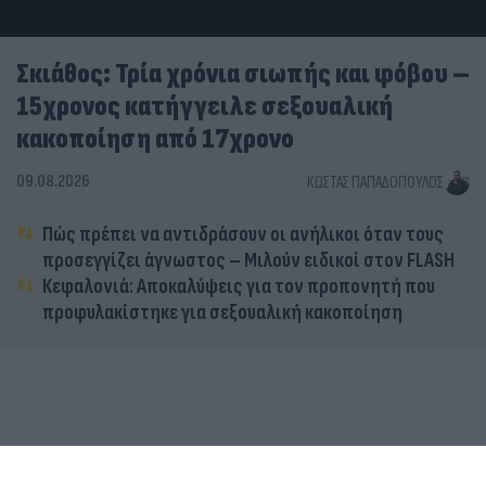
Σκιάθος: Τρία χρόνια σιωπής και φόβου –
15χρονος κατήγγειλε σεξουαλική
κακοποίηση από 17χρονο
09.08.2026
ΚΏΣΤΑΣ ΠΑΠΑΔΌΠΟΥΛΟΣ
Πώς πρέπει να αντιδράσουν οι ανήλικοι όταν τους
προσεγγίζει άγνωστος – Μιλούν ειδικοί στον FLASH
Κεφαλονιά: Αποκαλύψεις για τον προπονητή που
προφυλακίστηκε για σεξουαλική κακοποίηση