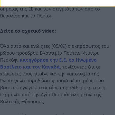
συγκαλύπτεται με τη διαδοχική εμφάνιση της
σημαίας της ΕΕ και των στιγμιότυπων από το
Βερολίνο και το Παρίσι.
Δείτε το σχετικό video:
Όλα αυτά και ενώ χτες (05/09) ο εκπρόσωπος του
ρώσου προέδρου Βλαντιμίρ Πούτιν, Ντμίτρι
Πεσκόφ,
κατηγόρησε την Ε.Ε, το Ηνωμένο
Βασίλειο και τον Καναδά
, τονίζοντας ότι οι
κυρώσεις τους φταίνε για την «αποτυχία της
Ρωσίας» να παραδώσει φυσικό αέριο μέσω του
βασικού αγωγού, ο οποίος παραδίδει αέριο στη
Γερμανία από την Αγία Πετρούπολη μέσω της
Βαλτικής Θάλασσας.