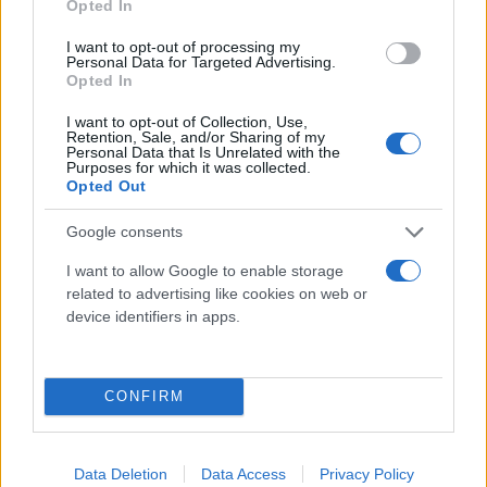
Opted In
I want to opt-out of processing my
Personal Data for Targeted Advertising.
Opted In
Στο σύντομο βίντεο που αναρτήθηκε στο
I want to opt-out of Collection, Use,
διαδίκτυο, η ρωσική εταιρεία ουσιαστικά
Retention, Sale, and/or Sharing of my
Personal Data that Is Unrelated with the
προειδοποίησε τις χώρες της Ευρώπης, οι οποίες
Purposes for which it was collected.
Opted Out
διατηρούν τις ισχυρές κυρώσεις τους έναντι της
Μόσχας και χάνουν σταδιακά το ενδιαφέρον τους
Google consents
για το ρωσικό αέριο.
I want to allow Google to enable storage
related to advertising like cookies on web or
Το βίντεο, έχει τίτλο «Ο χειμώνας θα είναι
device identifiers in apps.
σκληρός» και δείχνει έναν υπάλληλο της εταιρείας
να πηγαίνει στις εγκαταστάσεις για να κλείσει
CONFIRM
κυριολεκτικά τη στρόφιγγα του γκαζιού. Σκοτάδι
και ψύχος καλύπτουν στη συνέχεια τον κόσμο και
ειδικά την Ευρώπη. Η απειλή μετά βίας
Data Deletion
Data Access
Privacy Policy