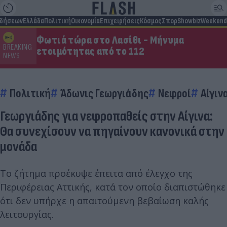
ιδήσεων
Ελλάδα
Πολιτική
Οικονομία
Επιχειρήσεις
Κόσμος
Σπορ
Showbiz
Weekend
Φωτιά τώρα στο Λασίθι - Μήνυμα
BREAKING
ετοιμότητας από το 112
NEWS
Πολιτική
Άδωνις Γεωργιάδης
Νεφροί
Αίγιν
Γεωργιάδης για νεφροπαθείς στην Αίγινα:
Θα συνεχίσουν να πηγαίνουν κανονικά στην
μονάδα
Το ζήτημα προέκυψε έπειτα από έλεγχο της
Περιφέρειας Αττικής, κατά τον οποίο διαπιστώθηκε
ότι δεν υπήρχε η απαιτούμενη βεβαίωση καλής
λειτουργίας.