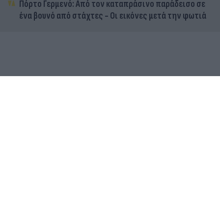
Πόρτο Γερμενό: Από τον καταπράσινο παράδεισο σε
ένα βουνό από στάχτες - Οι εικόνες μετά την φωτιά