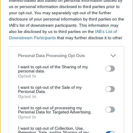
interest-based ads based on personal information utilized by
της σύμβασης με τον ΕΟΠΥΥ.
us or personal information disclosed to third parties prior to
your opt-out. You may separately opt-out of the further
disclosure of your personal information by third parties on the
IAB’s list of downstream participants. This information may
also be disclosed by us to third parties on the
IAB’s List of
Downstream Participants
that may further disclose it to other
third parties.
Please note that this website/app uses one or more Google
Personal Data Processing Opt Outs
services and may gather and store information including but
not limited to your visit or usage behaviour. You may click to
I want to opt-out of the Sharing of my
personal data.
grant or deny consent to Google and its third-party tags to
Opted In
use your data for below specified purposes in below Google
consent section.
I want to opt-out of the Sale of my
Personal Data.
Opted In
I want to opt-out of processing my
Personal Data for Targeted Advertising.
Opted In
I want to opt-out of Collection, Use,
Retention, Sale, and/or Sharing of my