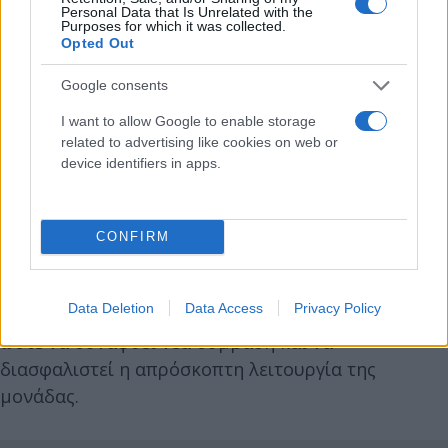
Personal Data that Is Unrelated with the
Purposes for which it was collected.
Opted Out
Google consents
I want to allow Google to enable storage
related to advertising like cookies on web or
device identifiers in apps.
CONFIRM
Η λύση που προκρίνεται, σύμφωνα με τον
υπουργό, θα τεθεί προς έγκριση στο Διοικητικό
Data Deletion
Data Access
Privacy Policy
Συμβούλιο του Οργανισμού την ερχόμενη Πέμπτη,
ώστε να συναφθεί νέα σύμβαση και να
διασφαλιστεί η απρόσκοπτη λειτουργία της
μονάδας.