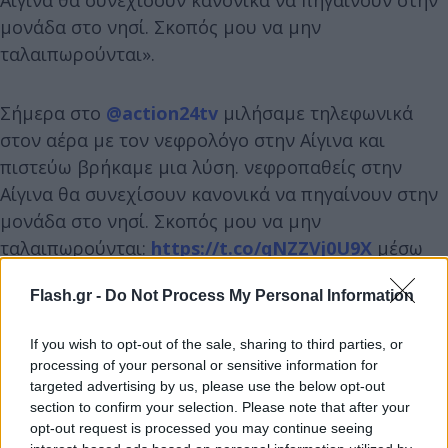
μονάδα στο νησί. Σκοπός μου να μην
ταλαιπωρούνται».
Σήμερα στο
@action24tv
μιλήσαμε τηλεφωνικά
στον αέρα με τον νεφρολόγο στην Αίγινα και
πιστεύω βρήκαμε μια λύση. νεφροπαθείς στην
Αίγινα θα συνεχίσουν κανονικά να πηγαίνουν στην
μονάδα στο νησί. Σκοπός μου να μην
ταλαιπωρούνται:
https://t.co/qNZZVj0U9X
μέσω
@YouTube
Flash.gr -
Do Not Process My Personal Information
— Άδωνις Γεωργιάδης (@AdonisGeorgiadi)
March 22, 2026
If you wish to opt-out of the sale, sharing to third parties, or
Το ζήτημα προέκυψε έπειτα από έλεγχο της
processing of your personal or sensitive information for
Περιφέρειας Αττικής, κατά τον οποίο διαπιστώθηκε
targeted advertising by us, please use the below opt-out
section to confirm your selection. Please note that after your
ότι δεν υπήρχε η απαιτούμενη βεβαίωση καλής
opt-out request is processed you may continue seeing
λειτουργίας, γεγονός που μπλόκαρε τη συνέχιση