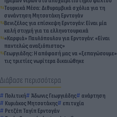
ήρεμων νερών στο αποχαιρετιστήριο φάλτσο
Τουρκικά Μέσα: Διθυραμβικά σχόλια για τη
συνάντηση Μητσοτάκη Ερντογάν
Βενιζέλος για επίσκεψη Ερντογάν: Είναι μία
καλή στιγμή για τα ελληνοτουρκικά
«Καρφιά» Παυλόπουλου για Ερντογάν: «Είναι
παντελώς αναξιόπιστος»
Γεωργιάδης: Η απόφασή μας να «ξεπαγώσουμε»
τις τριετίες νωρίτερα δικαιώθηκε
Διάβασε περισσότερα
Πολιτική
Άδωνις Γεωργιάδης
ανάρτηση
Κυριάκος Μητσοτάκης
επιτυχία
Ρετζέπ Ταγίπ Ερντογάν