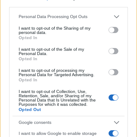
third parties.
Please note that this website/app uses one or more Google
Personal Data Processing Opt Outs
Αν κάποιος χθες έκανε «κωλοτούμπα», όπως το
services and may gather and store information including but
έχουν ήδη επισημάνει στην Τουρκία, ήταν ο
not limited to your visit or usage behaviour. You may click to
I want to opt-out of the Sharing of my
personal data.
grant or deny consent to Google and its third-party tags to
Ερντογάν. Από το «Μητσοτάκης γιόκ» και «θα
Opted In
use your data for below specified purposes in below Google
έρθουμε ένα βράδυ ξαφνικά» στο χειροκρότημα
consent section.
I want to opt-out of the Sale of my
Ερντογάν στον Μητσοτάκη όταν μίλησε για την
Personal Data.
Opted In
Συνθήκη της Λωζάνης και τον ορισμό της
Μειονότητας ως Μουσουλμανικής, νομίζω ότι τα
I want to opt-out of processing my
Personal Data for Targeted Advertising.
συμπυκνώνει όλα.
Opted In
I want to opt-out of Collection, Use,
Ο πατριωτισμός δεν είναι άσκηση τσαμπουκά,
Retention, Sale, and/or Sharing of my
Personal Data that Is Unrelated with the
πατριωτισμός είναι η έμπρακτη υπεράσπιση των
Purposes for which it was collected.
Opted Out
συμφερόντων της Πατρίδος σου και αυτό ακριβώς
έκανε και πέτυχε ο Μητσοτάκης χθες.
Google consents
I want to allow Google to enable storage