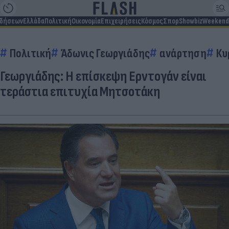
ιδήσεων
Ελλάδα
Πολιτική
Οικονομία
Επιχειρήσεις
Κόσμος
Σπορ
Showbiz
Weekend
Πολιτική
Άδωνις Γεωργιάδης
ανάρτηση
Κυ
Γεωργιάδης: Η επίσκεψη Ερντογάν είναι
τεράστια επιτυχία Μητσοτάκη