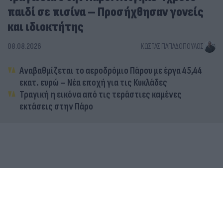
παιδί σε πισίνα – Προσήχθησαν γονείς
και ιδιοκτήτης
08.08.2026
ΚΏΣΤΑΣ ΠΑΠΑΔΌΠΟΥΛΟΣ
Αναβαθμίζεται το αεροδρόμιο Πάρου με έργα 45,44
εκατ. ευρώ – Νέα εποχή για τις Κυκλάδες
Τραγική η εικόνα από τις τεράστιες καμένες
εκτάσεις στην Πάρο