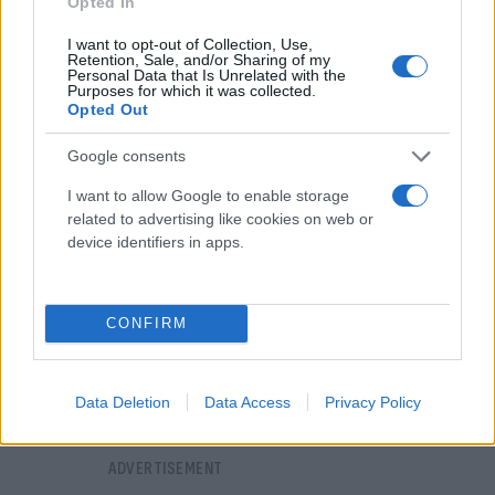
Opted In
βάσει του Διεθνούς Δικαίου, Τουρκία και Λιβύη δεν
I want to opt-out of Collection, Use,
μπορούν να υπογράψουν μια τέτοια οριοθέτηση,
Retention, Sale, and/or Sharing of my
Personal Data that Is Unrelated with the
καθώς δεν έχουν αντικείμενες ακτές.
Purposes for which it was collected.
Opted Out
Google consents
I want to allow Google to enable storage
related to advertising like cookies on web or
device identifiers in apps.
CONFIRM
Data Deletion
Data Access
Privacy Policy