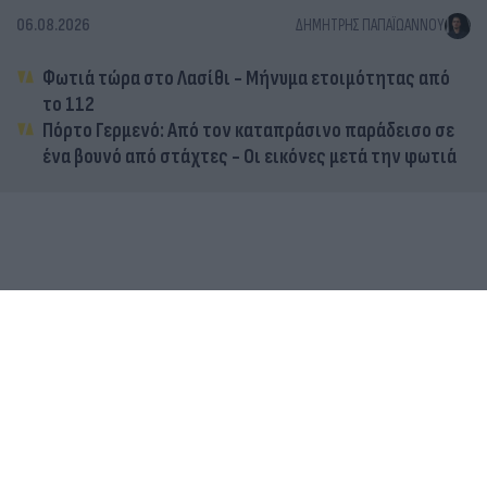
06.08.2026
ΔΗΜΉΤΡΗΣ ΠΑΠΑΪΩΆΝΝΟΥ
Φωτιά τώρα στο Λασίθι - Μήνυμα ετοιμότητας από
το 112
Πόρτο Γερμενό: Από τον καταπράσινο παράδεισο σε
ένα βουνό από στάχτες - Οι εικόνες μετά την φωτιά