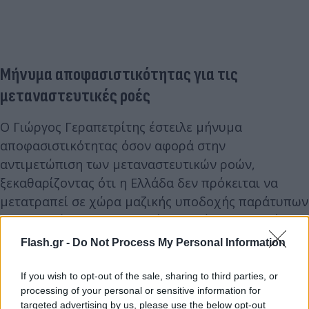
Μήνυμα αποφασιστικότητας για τις
μεταναστευτικές ροές
Ο Γιώργος Γεραπετρίτης έστειλε μήνυμα
αποφασιστικότητας όσον αφορά στην
αντιμετώπιση των μεταναστευτικών ροών,
ξεκαθαρίζοντας ότι η Ελλάδα δεν πρόκειται να
μετατραπεί σε χώρα μαζικής υποδοχής παράτυπων
μεταναστών. «Αν χρειαστεί, θα υπάρξει μεγαλύτερη
αυστηρότητα στα ζητήματα αυτά», δήλωσε
Flash.gr -
Do Not Process My Personal Information
χαρακτηριστικά, υπενθυμίζοντας το «προηγούμενο
του Μαρτίου του 2020».
If you wish to opt-out of the sale, sharing to third parties, or
processing of your personal or sensitive information for
targeted advertising by us, please use the below opt-out