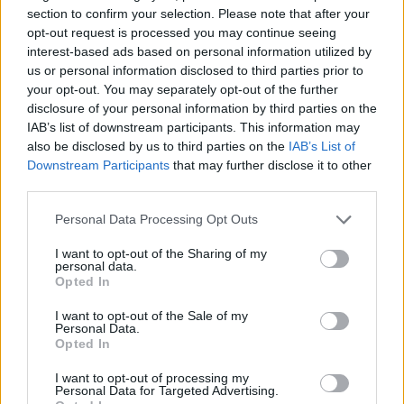
Αναγνώρισε τις αυξημένες δυσκολίες στην
section to confirm your selection. Please note that after your
επιτήρηση λόγω της ανοιχτής θάλασσας, αλλά
opt-out request is processed you may continue seeing
interest-based ads based on personal information utilized by
τόνισε ότι «υπάρχουν νομικά εργαλεία με βάση το
us or personal information disclosed to third parties prior to
διεθνές δίκαιο που θα αξιοποιηθούν». Έκανε ειδική
your opt-out. You may separately opt-out of the further
αναφορά στις αυξημένες ροές από την ανατολική
disclosure of your personal information by third parties on the
IAB’s list of downstream participants. This information may
Λιβύη, προειδοποιώντας ότι «εάν συνεχιστεί η
also be disclosed by us to third parties on the
IAB’s List of
εικόνα με μεγάλα σκάφη γεμάτα ανθρώπους, να
Downstream Participants
that may further disclose it to other
είστε βέβαιοι πως θα υπάρξει αυστηροποίηση του
third parties.
πλαισίου».
Please note that this website/app uses one or more Google
Personal Data Processing Opt Outs
services and may gather and store information including but
Το «άκυρο και ανυπόστατο» τουρκολιβυκό
not limited to your visit or usage behaviour. You may click to
I want to opt-out of the Sharing of my
personal data.
grant or deny consent to Google and its third-party tags to
μνημόνιο
Opted In
use your data for below specified purposes in below Google
consent section.
I want to opt-out of the Sale of my
Ο Γιώργος Γεραπετρίτης επανέλαβε τη θέση της
Personal Data.
Opted In
Ελλάδας ότι το τουρκολιβυκό μνημόνιο που
υπεγράφη το 2019 είναι «άκυρο και ανυπόστατο»,
I want to opt-out of processing my
Personal Data for Targeted Advertising.
ανεξαρτήτως του ποιος το κυρώνει. Εξήγησε ότι,