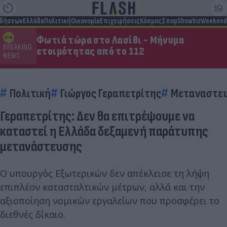
ιδήσεων
Ελλάδα
Πολιτική
Οικονομία
Επιχειρήσεις
Κόσμος
Σπορ
Showbiz
Weekend
Φωτιά τώρα στο Λασίθι - Μήνυμα
BREAKING
ετοιμότητας από το 112
NEWS
Πολιτική
Γιώργος Γεραπετρίτης
Μεταναστευ
Γεραπετρίτης: Δεν θα επιτρέψουμε να
καταστεί η Ελλάδα δεξαμενή παράτυπης
μετανάστευσης
Ο υπουργός Εξωτερικών δεν απέκλεισε τη λήψη
επιπλέον κατασταλτικών μέτρων, αλλά και την
αξιοποίηση νομικών εργαλείων που προσφέρει το
διεθνές δίκαιο.