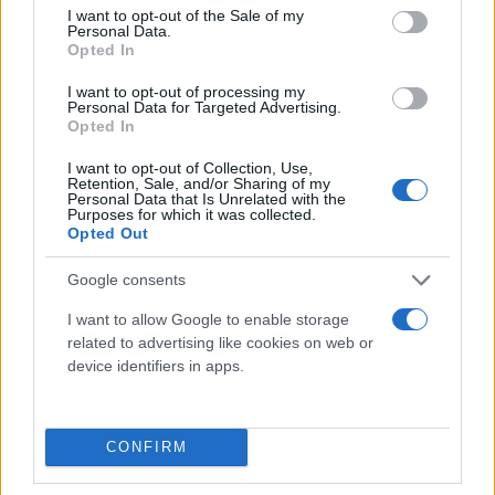
consent section.
του Υπουργού Πολιτικής Προστασίας και
I want to opt-out of the Sale of my
Personal Data.
Κλιματικής Κρίσης
, Γιάννη Κεφαλογιάννη
, που
Opted In
είναι γνωστό ότι εκλέγεται στο Ρέθυμνο. Μάλιστα,
I want to opt-out of processing my
υψηλόβαθμο κυβερνητικό στέλεχος επισημαίνει
Personal Data for Targeted Advertising.
Opted In
στο
flash.gr
ότι η κυβέρνηση αναμένεται να
ζητήσει επιπρόσθετη οικονομική βοήθεια από την
I want to opt-out of Collection, Use,
Retention, Sale, and/or Sharing of my
ΕΕ, ως χώρα πρώτης υποδοχής, που πλήττεται
Personal Data that Is Unrelated with the
Purposes for which it was collected.
άμεσα από την…υπερφόρτωση του νότιου
Opted Out
διαδρόμου.
Google consents
Σύσκεψη στο Μαξίμου για τις επιστροφές
I want to allow Google to enable storage
related to advertising like cookies on web or
συγκαλεί ο Μητσοτάκης
device identifiers in apps.
Εξάλλου και σύμφωνα με ασφαλείς πληροφορίες
του
flash.gr
την ερχόμενη Δευτέρα, 14/7 έχει
CONFIRM
προγραμματιστεί ευρεία σύσκεψη στο Μέγαρο