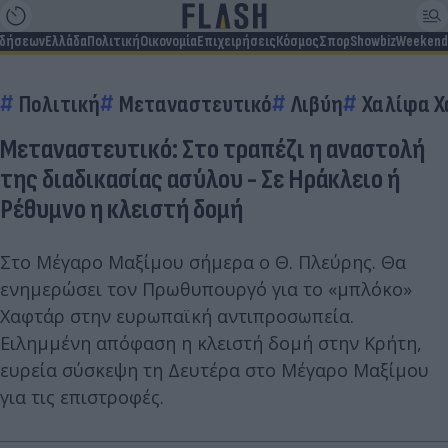
ιδήσεων
Ελλάδα
Πολιτική
Οικονομία
Επιχειρήσεις
Κόσμος
Σπορ
Showbiz
Weekend
Πολιτική
Μεταναστευτικό
Λιβύη
Χαλίφα 
Μεταναστευτικό: Στο τραπέζι η αναστολή
της διαδικασίας ασύλου - Σε Ηράκλειο ή
Ρέθυμνο η κλειστή δομή
Στο Μέγαρο Μαξίμου σήμερα ο Θ. Πλεύρης. Θα
ενημερώσει τον Πρωθυπουργό για το «μπλόκο»
Χαφτάρ στην ευρωπαϊκή αντιπροσωπεία.
Ειλημμένη απόφαση η κλειστή δομή στην Κρήτη,
ευρεία σύσκεψη τη Δευτέρα στο Μέγαρο Μαξίμου
για τις επιστροφές.