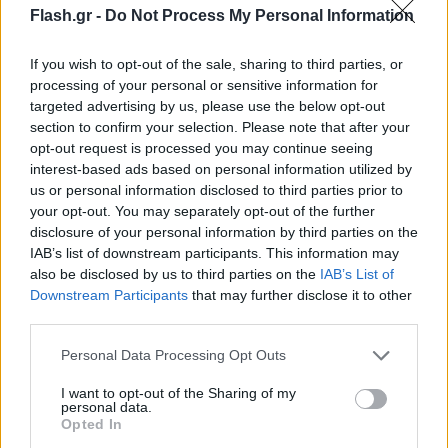
Flash.gr -
Do Not Process My Personal Information
Επιπλέον και σύμφωνα με τις ίδιες πληροφορίες
If you wish to opt-out of the sale, sharing to third parties, or
φαίνεται πως είναι ειλημμένη απόφαση η
processing of your personal or sensitive information for
δημιουργία ακόμη μίας τουλάχιστον κλειστής
targeted advertising by us, please use the below opt-out
section to confirm your selection. Please note that after your
δομής στην
Κρήτη
– πιθανότατα στο Ηράκλειο,
opt-out request is processed you may continue seeing
καθώς στο Ρέθυμνο υπάρχουν ισχυρές αντιδράσεις
interest-based ads based on personal information utilized by
– προκειμένου να κρατούνται εκεί οι παράτυποι
us or personal information disclosed to third parties prior to
your opt-out. You may separately opt-out of the further
μετανάστες, που καταφθάνουν από τα παράλια της
disclosure of your personal information by third parties on the
Λιβύης.
IAB’s list of downstream participants. This information may
also be disclosed by us to third parties on the
IAB’s List of
Downstream Participants
that may further disclose it to other
Για τη συγκεκριμένη πρωτοβουλία, εξάλλου,
third parties.
μεθαύριο Παρασκευή έχει προγραμματιστεί
Please note that this website/app uses one or more Google
σύσκεψη στο Υπουργείο Μετανάστευσης υπό τον
Personal Data Processing Opt Outs
services and may gather and store information including but
Θάνο Πλεύρη και με τη συμμετοχή του
not limited to your visit or usage behaviour. You may click to
I want to opt-out of the Sharing of my
personal data.
Περιφερειάρχη Κρήτης,
Σταύρου Αρναουτάκη,
grant or deny consent to Google and its third-party tags to
Opted In
των δημάρχων Ηρακλείου και Ρεθύμνου, αλλά και
use your data for below specified purposes in below Google