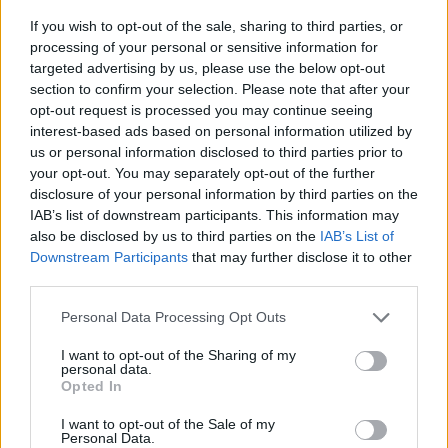
μείωση των παραβιάσεων πάνω από το Αιγαίο τους
If you wish to opt-out of the sale, sharing to third parties, or
τελευταίους μήνες.
processing of your personal or sensitive information for
targeted advertising by us, please use the below opt-out
section to confirm your selection. Please note that after your
opt-out request is processed you may continue seeing
interest-based ads based on personal information utilized by
us or personal information disclosed to third parties prior to
your opt-out. You may separately opt-out of the further
disclosure of your personal information by third parties on the
IAB’s list of downstream participants. This information may
also be disclosed by us to third parties on the
IAB’s List of
Downstream Participants
that may further disclose it to other
third parties.
Please note that this website/app uses one or more Google
Personal Data Processing Opt Outs
services and may gather and store information including but
not limited to your visit or usage behaviour. You may click to
I want to opt-out of the Sharing of my
personal data.
grant or deny consent to Google and its third-party tags to
Opted In
use your data for below specified purposes in below Google
consent section.
I want to opt-out of the Sale of my
Personal Data.