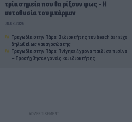
τρία σημεία που θα ρίξουν φως - Η
αυτοθυσία του μπάρμαν
08.08.2026
Τραγωδία στην Πάρο: Ο ιδιοκτήτης του beach bar είχε
δηλωθεί ως ναυαγοσώστης
Τραγωδία στην Πάρο: Πνίγηκε 4χρονο παιδί σε πισίνα
– Προσήχθησαν γονείς και ιδιοκτήτης