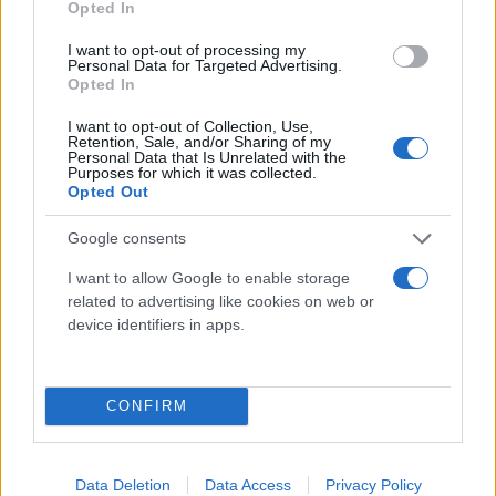
Opted In
I want to opt-out of processing my
Personal Data for Targeted Advertising.
Opted In
I want to opt-out of Collection, Use,
Retention, Sale, and/or Sharing of my
Personal Data that Is Unrelated with the
Purposes for which it was collected.
Opted Out
Google consents
I want to allow Google to enable storage
related to advertising like cookies on web or
Κάνε κλικ και δες περισσότερο
device identifiers in apps.
Flash.gr
στην αναζήτηση της
Google
CONFIRM
Data Deletion
Data Access
Privacy Policy