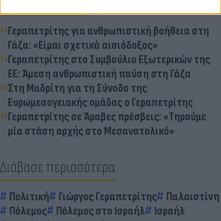
Διάβασε σχετικά
Γεραπετρίτης για ανθρωπιστική βοήθεια στη
Γάζα: «Είμαι σχετικά αισιόδοξος»
Γεραπετρίτης στο Συμβούλιο Εξωτερικών της
ΕΕ: Άμεση ανθρωπιστική παύση στη Γάζα
Στη Μαδρίτη για τη Σύνοδο της
Ευρωμεσογειακής ομάδας ο Γεραπετρίτης
Γεραπετρίτης σε Άραβες πρέσβεις: «Τηρούμε
μία στάση αρχής στο Μεσανατολικό»
Διάβασε περισσότερα
Πολιτική
Γιώργος Γεραπετρίτης
Παλαιστίνη
Πόλεμος
Πόλεμος στο Ισραήλ
Ισραήλ