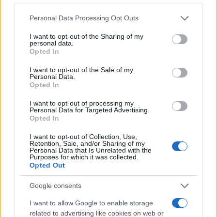
Please note that this website/app uses one or more Google
Personal Data Processing Opt Outs
services and may gather and store information including but
Ενόψει της διάθεσης του τρίτου πακέτου
not limited to your visit or usage behaviour. You may click to
I want to opt-out of the Sharing of my
personal data.
ελαφρύνσεων, ύψους 30 δισεκατομμυρίων ευρώ, τα
grant or deny consent to Google and its third-party tags to
Opted In
use your data for below specified purposes in below Google
κόμματα διεκδικούν όσο το δυνατόν μεγαλύτερα
consent section.
I want to opt-out of the Sale of my
οφέλη για το ακροατήριό τους. Έτσι, το FDP θέλει
Personal Data.
Opted In
αντιστάθμιση του πληθωρισμού στη φορολογία,
κάτι που θα ωφελούσε περισσότερο εκείνους που
I want to opt-out of processing my
Personal Data for Targeted Advertising.
πληρώνουν υψηλότερους φόρους, το SPD τάσσεται
Opted In
υπέρ της απευθείας καταβολής οικονομικής
I want to opt-out of Collection, Use,
βοήθειας για τα χαμηλά εισοδήματα, τις
Retention, Sale, and/or Sharing of my
Personal Data that Is Unrelated with the
οικογένειες, τους φοιτητές και τους
Purposes for which it was collected.
συνταξιούχους, ενώ οι Πράσινοι, με παρόμοιες
Opted Out
θέσεις, εισηγούνται μέτρα όπως ένα ενιαίο
Google consents
εισιτήριο για τα μαζικά μέσα μεταφοράς στα 49
ευρώ/μήνα.
I want to allow Google to enable storage
related to advertising like cookies on web or