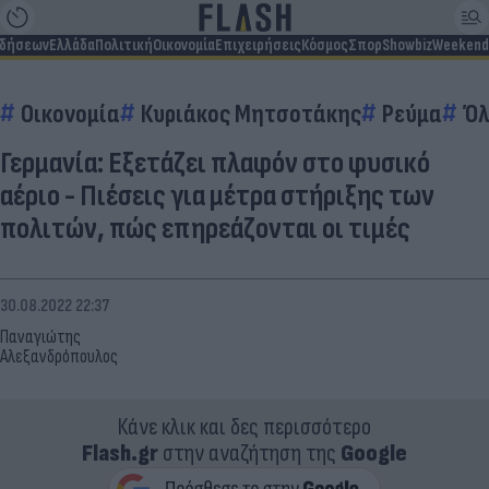
ιδήσεων
Ελλάδα
Πολιτική
Οικονομία
Επιχειρήσεις
Κόσμος
Σπορ
Showbiz
Weekend
Οικονομία
Κυριάκος Μητσοτάκης
Ρεύμα
Όλ
Γερμανία: Εξετάζει πλαφόν στο φυσικό
αέριο - Πιέσεις για μέτρα στήριξης των
πολιτών, πώς επηρεάζονται οι τιμές
30.08.2022 22:37
Παναγιώτης
Αλεξανδρόπουλος
Κάνε κλικ και δες περισσότερο
Flash.gr
στην αναζήτηση της
Google