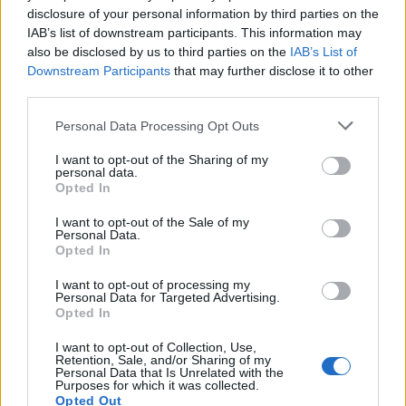
εργασία και κόστος, καθιστώντας ακριβότερο τον
disclosure of your personal information by third parties on the
ανεφοδιασμό και τη θέρμανση, ανέφερε.
IAB’s list of downstream participants. This information may
also be disclosed by us to third parties on the
IAB’s List of
Downstream Participants
that may further disclose it to other
third parties.
Please note that this website/app uses one or more Google
Personal Data Processing Opt Outs
services and may gather and store information including but
not limited to your visit or usage behaviour. You may click to
I want to opt-out of the Sharing of my
personal data.
grant or deny consent to Google and its third-party tags to
Opted In
use your data for below specified purposes in below Google
consent section.
I want to opt-out of the Sale of my
Personal Data.
Opted In
I want to opt-out of processing my
Personal Data for Targeted Advertising.
Opted In
I want to opt-out of Collection, Use,
Retention, Sale, and/or Sharing of my
Personal Data that Is Unrelated with the
Purposes for which it was collected.
Opted Out