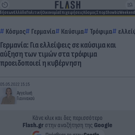
ιδήσεων
Ελλάδα
Πολιτική
Οικονομία
Επιχειρήσεις
Κόσμος
Σπορ
Showbiz
Weekend
Κόσμος
Γερμανία
Καύσιμα
Τρόφιμα
ελλεί
Γερμανία: Για ελλείψεις σε καύσιμα και
αύξηση των τιμών στα τρόφιμα
προειδοποιεί η κυβέρνηση
05.05.2022 15:15
Αγγελική
Γιαννακού
Κάνε κλικ και δες περισσότερο
Flash.gr
στην αναζήτηση της
Google