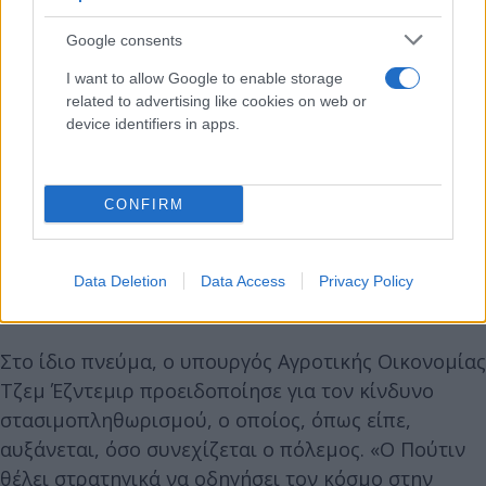
Google consents
I want to allow Google to enable storage
related to advertising like cookies on web or
device identifiers in apps.
CONFIRM
Data Deletion
Data Access
Privacy Policy
Στο ίδιο πνεύμα, ο υπουργός Αγροτικής Οικονομίας
Τζεμ Έζντεμιρ προειδοποίησε για τον κίνδυνο
στασιμοπληθωρισμού, ο οποίος, όπως είπε,
αυξάνεται, όσο συνεχίζεται ο πόλεμος. «Ο Πούτιν
θέλει στρατηγικά να οδηγήσει τον κόσμο στην