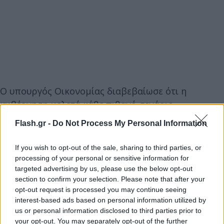
Ο υπουργός Οικονομίας διαβεβαίωσε ότι η
κυβέρνηση μελετά κάθε πιθανό σενάριο
προκειμένου να αποφευχθούν τα αναμενόμενα
Flash.gr -
Do Not Process My Personal Information
προβλήματα, αλλά επανέλαβε την εκτίμησή του για
«άλματα τιμών» σε περίπτωση διακοπής της
If you wish to opt-out of the sale, sharing to third parties, or
προμήθειας. Το πρόβλημα είναι, εξήγησε, ότι το
processing of your personal or sensitive information for
targeted advertising by us, please use the below opt-out
ρωσικό πετρέλαιο θα πρέπει να αντικατασταθεί
section to confirm your selection. Please note that after your
από πιθανόν ακριβότερες εναλλακτικές, από άλλες
opt-out request is processed you may continue seeing
χώρες. Οι απαραίτητες μετατροπές και οι αλλαγές
interest-based ads based on personal information utilized by
των οδών μεταφοράς συνεπάγονται επιπλέον
us or personal information disclosed to third parties prior to
your opt-out. You may separately opt-out of the further