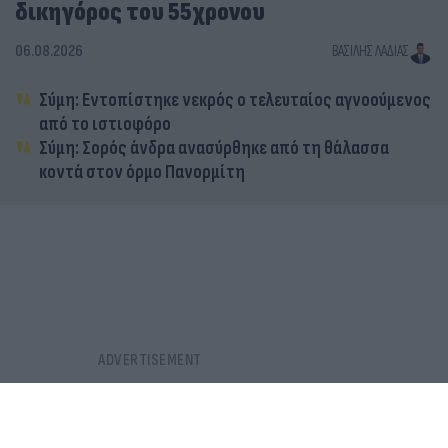
δικηγόρος του 55χρονου
06.08.2026
ΒΑΣΊΛΗΣ ΛΑΔΙΆΣ
Σύμη: Εντοπίστηκε νεκρός ο τελευταίος αγνοούμενος
από το ιστιοφόρο
Σύμη: Σορός άνδρα ανασύρθηκε από τη θάλασσα
κοντά στον όρμο Πανορμίτη