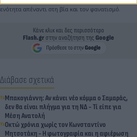
σύμβολο του αγώνα για δημοκρατία, ελευθερία και
ενότητα απέναντι στη βία και τον φανατισμό.
Κάνε κλικ και δες περισσότερο
Flash.gr
στην αναζήτηση της
Google
Διάβασε σχετικά
Μπακογιάννη: Αν κάνει νέο κόμμα ο Σαμαράς,
δεν θα είναι πλήγμα για τη ΝΔ - Τί είπε για
Μέση Ανατολή
Οκτώ χρόνια χωρίς τον Κωνσταντίνο
Μητσοτάκη - Η φωτογραφία και η αφιέρωση