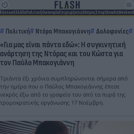
ιδήσεων
Ελλάδα
Πολιτική
Οικονομία
Επιχειρήσεις
Κόσμος
Σπορ
Showbiz
Weekend
Πολιτική
Ντόρα Μπακογιάννη
Δολοφονίες
«Για μας είναι πάντα εδώ»: Η συγκινητική
ανάρτηση της Ντόρας και του Κώστα για
τον Παύλο Μπακογιάννη
Τριάντα έξι χρόνια συμπληρώνονται σήμερα από
την ημέρα που ο Παύλος Μπακογιάννης έπεσε
νεκρός έξω από το γραφείο του από τα πυρά της
τρομοκρατικής οργάνωσης 17 Νοέμβρη.