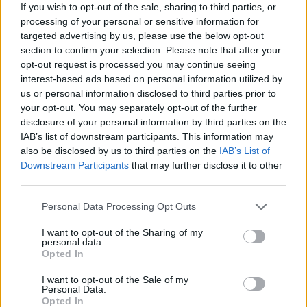
If you wish to opt-out of the sale, sharing to third parties, or
processing of your personal or sensitive information for
targeted advertising by us, please use the below opt-out
section to confirm your selection. Please note that after your
opt-out request is processed you may continue seeing
interest-based ads based on personal information utilized by
us or personal information disclosed to third parties prior to
your opt-out. You may separately opt-out of the further
disclosure of your personal information by third parties on the
IAB’s list of downstream participants. This information may
also be disclosed by us to third parties on the
IAB’s List of
Downstream Participants
that may further disclose it to other
third parties.
Please note that this website/app uses one or more Google
Personal Data Processing Opt Outs
services and may gather and store information including but
not limited to your visit or usage behaviour. You may click to
I want to opt-out of the Sharing of my
personal data.
grant or deny consent to Google and its third-party tags to
Η δολοφονία του Παύλου Μπακογιάννη
Opted In
use your data for below specified purposes in below Google
consent section.
I want to opt-out of the Sale of my
Το ημερολόγιο έγραφε 26 Σεπτεμβρίου 1989, όταν
Personal Data.
η χώρα βυθίστηκε στο πένθος. Ο Παύλος
Opted In