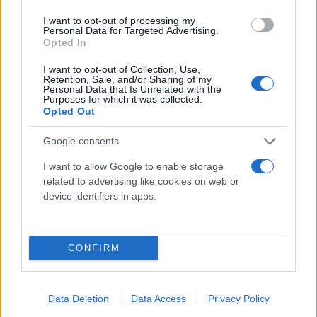
Μπακογιάννης, βουλευτής της Νέας Δημοκρατίας,
I want to opt-out of processing my
δημοσιογράφος και πολιτικός με λόγο συναινετικό,
Personal Data for Targeted Advertising.
Opted In
έπεφτε νεκρός έξω από το γραφείο του στην οδό
Ομήρου στο κέντρο της Αθήνας, από τα πυρά της
I want to opt-out of Collection, Use,
Retention, Sale, and/or Sharing of my
τρομοκρατικής οργάνωσης «17 Νοέμβρη».
Personal Data that Is Unrelated with the
Purposes for which it was collected.
Opted Out
Η δολοφονία του προκάλεσε σοκ και κατακραυγή
Google consents
σε ολόκληρο το πολιτικό φάσμα. Ο Μπακογιάννης
είχε συνδέσει το όνομά του με την προσπάθεια
I want to allow Google to enable storage
related to advertising like cookies on web or
εθνικής συμφιλίωσης, καθώς λίγες ημέρες πριν είχε
device identifiers in apps.
συμβάλει αποφασιστικά στην ψήφιση του νόμου
για την άρση των συνεπειών του Εμφυλίου.
CONFIRM
Τριάντα έξι χρόνια μετά, η μνήμη του παραμένει
ζωντανή, όχι μόνο για την οικογένειά του, αλλά και
για όλους όσοι αναγνωρίζουν στο πρόσωπό του το
Data Deletion
Data Access
Privacy Policy