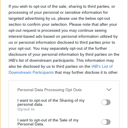
του είπα πως αγόρασα την μπλούζα μου. Και μου
If you wish to opt-out of the sale, sharing to third parties, or
λέει ναι και γύρισε την πλάτη κι έφυγε.
processing of your personal or sensitive information for
targeted advertising by us, please use the below opt-out
section to confirm your selection. Please note that after your
Πιθανόν να έχετε δει το βίντεο. Μετά η μαμά μου
opt-out request is processed you may continue seeing
του είπε "ξέρεις ποιος είναι αυτός, είναι ο ίδιος
interest-based ads based on personal information utilized by
που φοράει τη φανέλα", τότε το συνηδειτοποίησε.
us or personal information disclosed to third parties prior to
Ήταν αστείο. Θέλω να πηγαίνω εκεί πιο συχνά,
your opt-out. You may separately opt-out of the further
disclosure of your personal information by third parties on the
απολαμβάνω τον χρόνο εκεί, θέλω να γνωρίζω τους
IAB’s list of downstream participants. This information may
συγγενείς μου και να συναναστρέφομαι με κόσμο.
also be disclosed by us to third parties on the
IAB’s List of
Downstream Participants
that may further disclose it to other
third parties.
Πιστεύω ότι είχα πολύ επιρροή στους ανθρώπους
αυτές τις μέρες, στις κοινωνίες και θέλω να
Please note that this website/app uses one or more Google
Personal Data Processing Opt Outs
services and may gather and store information including but
συνεχίσω να κάνω καλά πράγματα που κάνουν κι
not limited to your visit or usage behaviour. You may click to
I want to opt-out of the Sharing of my
αυτοί εκεί, με τον οργανισμό μου. Οπότε, ναι, δεν
personal data.
grant or deny consent to Google and its third-party tags to
Opted In
ξέρω αν αυτό απάντησε στην ερώτηση σας, αυτά
use your data for below specified purposes in below Google
consent section.
έγιναν στο περίπου.
»
I want to opt-out of the Sale of my
Personal Data.