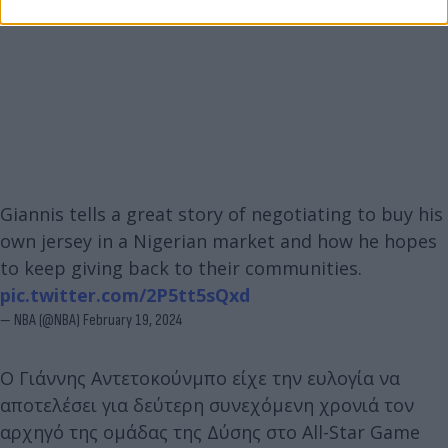
Giannis tells a great story of negotiating to buy his
own jersey in a Nigerian market and how he hopes
to keep giving back to their communities.
pic.twitter.com/2P5tt5sQxd
— NBA (@NBA)
February 19, 2024
Ο Γιάννης Αντετοκούνμπο είχε την ευλογία να
αποτελέσει για δεύτερη συνεχόμενη χρονιά τον
αρχηγό της ομάδας της Δύσης στο All-Star Game