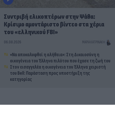
Συντριβή ελικοπτέρων στην Ψάθα:
Κρίσιμο αμοντάριστο βίντεο στα χέρια
του «ελληνικού FBI»
06.08.2026
ΜΑΡΊΑ ΚΑΤΡΙΝΆΚΗ
«Να αποκαλυφθεί η αλήθεια»: Στη Δικαιοσύνη η
οικογένεια του Έλληνα πιλότου που έχασε τη ζωή του
Στον εισαγγελέα η οικογένεια του Έλληνα χειριστή
του Bell: Παράσταση προς υποστήριξη της
κατηγορίας