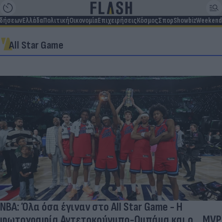
ιδήσεων
Ελλάδα
Πολιτική
Οικονομία
Επιχειρήσεις
Κόσμος
Σπορ
Showbiz
Weekend
All Star Game
NBA: Όλα όσα έγιναν στο All Star Game - Η
φωτογραφία Αντετοκούνμπο-Ομπάμα και ο... MVP