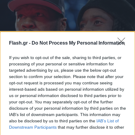
Flash.gr -
Do Not Process My Personal Information
If you wish to opt-out of the sale, sharing to third parties, or
50Cent, Lil Wayne και οι celebrities που...έκλεψαν
processing of your personal or sensitive information for
τα βλέμματα στο All Star Game
targeted advertising by us, please use the below opt-out
section to confirm your selection. Please note that after your
Συντακτική
opt-out request is processed you may continue seeing
19.02.2024 20:40
Ομάδα
interest-based ads based on personal information utilized by
Flash.gr
us or personal information disclosed to third parties prior to
your opt-out. You may separately opt-out of the further
disclosure of your personal information by third parties on the
IAB’s list of downstream participants. This information may
also be disclosed by us to third parties on the
IAB’s List of
Downstream Participants
that may further disclose it to other
third parties.