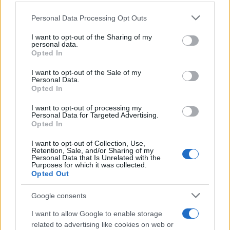
Please note that this website/app uses one or more Google
Personal Data Processing Opt Outs
services and may gather and store information including but
not limited to your visit or usage behaviour. You may click to
I want to opt-out of the Sharing of my
personal data.
grant or deny consent to Google and its third-party tags to
Opted In
use your data for below specified purposes in below Google
Η απίστευτη ιστορία του Αντετοκούνμπο με τον
consent section.
I want to opt-out of the Sale of my
πωλητή στη Νιγηρία
Personal Data.
Opted In
Συντακτική
19.02.2024 11:07
Ομάδα
I want to opt-out of processing my
Flash.gr
Personal Data for Targeted Advertising.
Opted In
I want to opt-out of Collection, Use,
Retention, Sale, and/or Sharing of my
Personal Data that Is Unrelated with the
Purposes for which it was collected.
Opted Out
Google consents
I want to allow Google to enable storage
related to advertising like cookies on web or