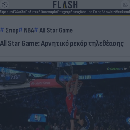
ιδήσεων
Ελλάδα
Πολιτική
Οικονομία
Επιχειρήσεις
Κόσμος
Σπορ
Showbiz
Weekend
Σπορ
NBA
All Star Game
All Star Game: Αρνητικό ρεκόρ τηλεθέασης