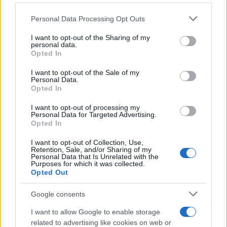
Please note that this website/app uses one or more Google
Personal Data Processing Opt Outs
services and may gather and store information including but
not limited to your visit or usage behaviour. You may click to
I want to opt-out of the Sharing of my
personal data.
grant or deny consent to Google and its third-party tags to
Opted In
use your data for below specified purposes in below Google
consent section.
I want to opt-out of the Sale of my
Personal Data.
Opted In
I want to opt-out of processing my
Personal Data for Targeted Advertising.
Opted In
I want to opt-out of Collection, Use,
Retention, Sale, and/or Sharing of my
Personal Data that Is Unrelated with the
Purposes for which it was collected.
Η εξέλιξη αυτή αναμένεται να φέρει ένα γρήγορο...
Opted Out
brainstorming, από τον Άνταμ Σίλβερ και τους
συνεργάτες του, ενόψει του All Star Game στην
Google consents
Ιντιάνα το 2024, προκειμένου να προχωρήσουν σε
I want to allow Google to enable storage
αλλαγές, ώστε να κρατήσουν το ενδιαφέρον του
related to advertising like cookies on web or