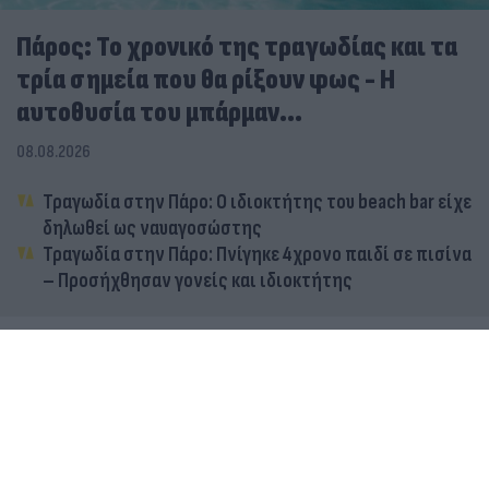
Πάρος: Το χρονικό της τραγωδίας και τα
τρία σημεία που θα ρίξουν φως - Η
αυτοθυσία του μπάρμαν...
08.08.2026
Τραγωδία στην Πάρο: Ο ιδιοκτήτης του beach bar είχε
δηλωθεί ως ναυαγοσώστης
Τραγωδία στην Πάρο: Πνίγηκε 4χρονο παιδί σε πισίνα
– Προσήχθησαν γονείς και ιδιοκτήτης