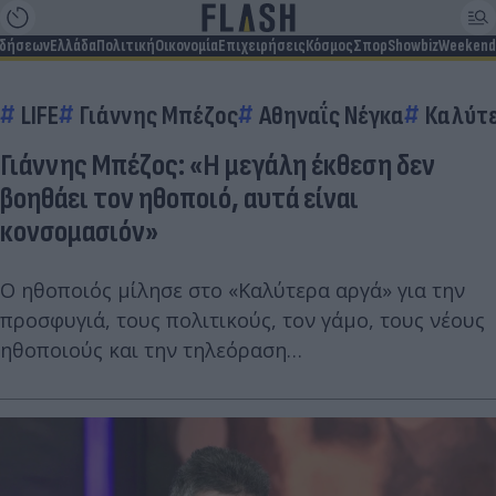
ιδήσεων
Ελλάδα
Πολιτική
Οικονομία
Επιχειρήσεις
Κόσμος
Σπορ
Showbiz
Weekend
LIFE
Γιάννης Μπέζος
Αθηναΐς Νέγκα
Καλύτε
Γιάννης Μπέζος: «Η μεγάλη έκθεση δεν
βοηθάει τον ηθοποιό, αυτά είναι
κονσομασιόν»
Ο ηθοποιός μίλησε στο «Καλύτερα αργά» για την
προσφυγιά, τους πολιτικούς, τον γάμο, τους νέους
ηθοποιούς και την τηλεόραση…