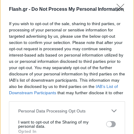
χώρο, τη μυρωδιά, ένα φαγητό, τις ίδιες αγωνίες…
Flash.gr -
Do Not Process My Personal Information
Βεβαίως και πρέπει να υπάρχουν αναταράξεις γιατί
έτσι είναι και πιο δημιουργικά τα πράγματα, αλλά
If you wish to opt-out of the sale, sharing to third parties, or
processing of your personal or sensitive information for
νομίζω ότι με επιμονή κι αν μάθεις να ακούς λίγο
targeted advertising by us, please use the below opt-out
παραπάνω, τα πράγματα πάνε καλά. Εγώ
section to confirm your selection. Please note that after your
δυσκολεύτηκα πολύ να ακούω στον γάμο μου. Στη
opt-out request is processed you may continue seeing
δική μας περίπτωση είμαστε… αλλού. Δεν
interest-based ads based on personal information utilized by
us or personal information disclosed to third parties prior to
ασχολούμαστε με ζήλιες και ανταγωνισμούς!»
your opt-out. You may separately opt-out of the further
disclosure of your personal information by third parties on the
«Αυτά είναι κονσομασιόν»
IAB’s list of downstream participants. This information may
also be disclosed by us to third parties on the
IAB’s List of
Downstream Participants
that may further disclose it to other
Ο πρωταγωνιστής του θεάτρου και της τηλεόρασης
third parties.
δεν θα μπορούσε να μην αναφερθεί και στους
Please note that this website/app uses one or more Google
καλλιτέχνες που εκτίθενται δεξιά κι αριστερά ώστε
Personal Data Processing Opt Outs
services and may gather and store information including but
να χτίσουν πιο γρήγορα μια καριέρα. «Δεν με
not limited to your visit or usage behaviour. You may click to
I want to opt-out of the Sharing of my
personal data.
ενδιέφεραν πράγματα που συνήθως ενδιαφέρουν
grant or deny consent to Google and its third-party tags to
Opted In