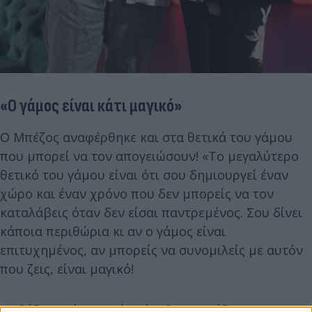
«Ο γάμος είναι κάτι μαγικό»
Ο Μπέζος αναφέρθηκε και στα θετικά του γάμου
που μπορεί να τον απογειώσουν! «Το μεγαλύτερο
θετικό του γάμου είναι ότι σου δημιουργεί έναν
χώρο και έναν χρόνο που δεν μπορείς να τον
καταλάβεις όταν δεν είσαι παντρεμένος. Σου δίνει
κάποια περιθώρια κι αν ο γάμος είναι
επιτυχημένος, αν μπορείς να συνομιλείς με αυτόν
που ζεις, είναι μαγικό!
Σε βάζει σε ένα ενιαίο γήπεδο, μοιράζεσαι τον