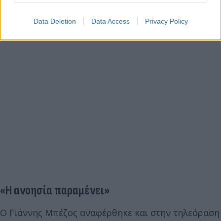
Data Deletion
Data Access
Privacy Policy
«Η ανοησία παραμένει»
Ο Γιάννης Μπέζος αναφέρθηκε και στην τηλεόραση