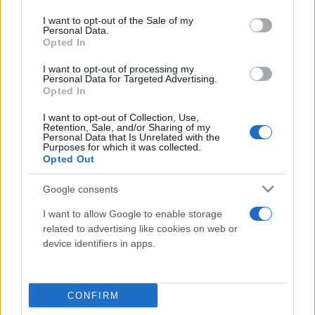
use your data for below specified purposes in below Google
τον χώρο μας. Η μεγάλη έκθεση δεν βοηθάει τον
consent section.
I want to opt-out of the Sale of my
ηθοποιό, αυτά είναι κονσομασιόν. Αυτά είναι
Personal Data.
αμερικανιές, της πλάκας! Αυτή είναι η κακή εκδοχή
Opted In
της σοουμπίζ! Το μόνο δύσκολο για τους νέους
I want to opt-out of processing my
ηθοποιούς είναι ότι είναι πάρα πολλοί! Βέβαια
Personal Data for Targeted Advertising.
Opted In
είναι περισσότερες και οι ευκαιρίες τώρα».
I want to opt-out of Collection, Use,
Retention, Sale, and/or Sharing of my
Personal Data that Is Unrelated with the
Purposes for which it was collected.
Opted Out
Google consents
I want to allow Google to enable storage
related to advertising like cookies on web or
device identifiers in apps.
CONFIRM