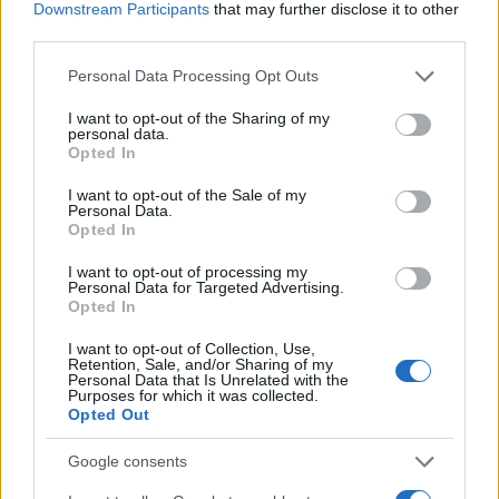
Downstream Participants
that may further disclose it to other
third parties.
Please note that this website/app uses one or more Google
Personal Data Processing Opt Outs
services and may gather and store information including but
not limited to your visit or usage behaviour. You may click to
I want to opt-out of the Sharing of my
personal data.
grant or deny consent to Google and its third-party tags to
Opted In
use your data for below specified purposes in below Google
consent section.
I want to opt-out of the Sale of my
Personal Data.
Opted In
I want to opt-out of processing my
Personal Data for Targeted Advertising.
Opted In
I want to opt-out of Collection, Use,
Retention, Sale, and/or Sharing of my
Personal Data that Is Unrelated with the
Purposes for which it was collected.
Opted Out
Google consents