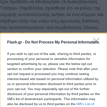
έχει πρόθεση να αποδομήσει τη διακυβέρνηση
Τσίπρα». Παράλληλα, πρόσθεσε ότι «ο ρόλος της
ισχυρής αντιπολίτευσης ανήκει σε ένα κόμμα» και
τάχθηκε υπέρ του «ναι» στις αμυντικές δαπάνες
του προϋπολογισμού «για συμβολικούς λόγους,
διότι έτσι θα αφαιρέσουμε ένα όπλο από τη
φαρέτρα της ΝΔ χωρίς αυτό να σημαίνει ότι
Flash.gr -
Do Not Process My Personal Information
υποστέλλουμε τη σημαία της κριτικής».
If you wish to opt-out of the sale, sharing to third parties, or
processing of your personal or sensitive information for
targeted advertising by us, please use the below opt-out
section to confirm your selection. Please note that after your
opt-out request is processed you may continue seeing
interest-based ads based on personal information utilized by
us or personal information disclosed to third parties prior to
your opt-out. You may separately opt-out of the further
disclosure of your personal information by third parties on the
IAB’s list of downstream participants. This information may
also be disclosed by us to third parties on the
IAB’s List of