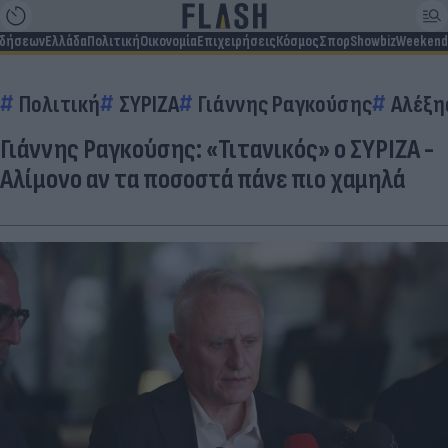
ιδήσεων
Ελλάδα
Πολιτική
Οικονομία
Επιχειρήσεις
Κόσμος
Σπορ
Showbiz
Weekend
Πολιτική
ΣΥΡΙΖΑ
Γιάννης Ραγκούσης
Αλέξη
Γιάννης Ραγκούσης: «Τιτανικός» ο ΣΥΡΙΖΑ -
Αλίμονο αν τα ποσοστά πάνε πιο χαμηλά