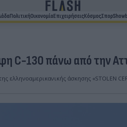
λάδα
Πολιτική
Οικονομία
Επιχειρήσεις
Κόσμος
Σπορ
Showb
φη C-130 πάνω από την Αττ
της ελληνοαμερικανικής άσκησης «STOLEN CER