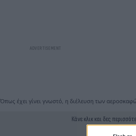
Όπως έχει γίνει γνωστό, η διέλευση των αεροσκαφών
Κάνε κλικ και δες περισσότ