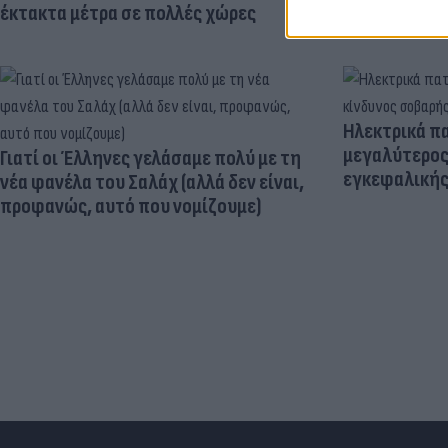
έκτακτα μέτρα σε πολλές χώρες
Ηλεκτρικά πα
μεγαλύτερος
Γιατί οι Έλληνες γελάσαμε πολύ με τη
εγκεφαλική
νέα φανέλα του Σαλάχ (αλλά δεν είναι,
προφανώς, αυτό που νομίζουμε)