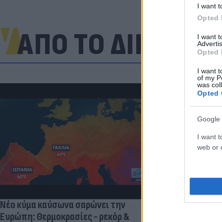
I want t
Opted 
ΑΠΟ ΤΟ ΔΙΚΤΥΟ
I want 
Advertis
Opted 
I want t
of my P
was col
Opted 
Google 
«Μια θεά για 
I want t
εντυπωσίασε
web or d
σχολίασε κα
Κριστιάνο (p
Νέο κύμα καύσωνα σαρώνει την
Ευρώπη: Θερμοκρασίες - ρεκόρ &