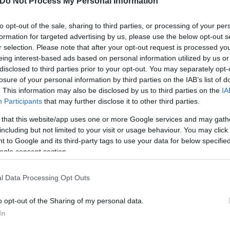
Do Not Process My Personal Information
to opt-out of the sale, sharing to third parties, or processing of your per
formation for targeted advertising by us, please use the below opt-out s
r selection. Please note that after your opt-out request is processed y
eing interest-based ads based on personal information utilized by us or
disclosed to third parties prior to your opt-out. You may separately opt-
losure of your personal information by third parties on the IAB’s list of
. This information may also be disclosed by us to third parties on the
IA
λι έβαλε φωτιά σε αεροπλάνο σε υψόμετρο 10.000
Participants
that may further disclose it to other third parties.
ορές για πυροβολισμούς στο αεροδρόμιο - Εκκεν
 that this website/app uses one or more Google services and may gath
including but not limited to your visit or usage behaviour. You may click 
 τα ηλεκτρικά αεροπλάνα πιο κοντά
 to Google and its third-party tags to use your data for below specifi
ogle consent section.
l Data Processing Opt Outs
o opt-out of the Sharing of my personal data.
Αττική
In