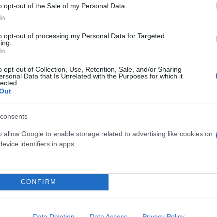
o opt-out of the Sale of my Personal Data.
In
to opt-out of processing my Personal Data for Targeted
ing.
In
o opt-out of Collection, Use, Retention, Sale, and/or Sharing
ersonal Data that Is Unrelated with the Purposes for which it
lected.
Out
consents
τον θεό» - Η κυρία Μέσι
Και οι μαϊμούδες έχουν κατ
o allow Google to enable storage related to advertising like cookies on
 στο Instagram, την
επιστήμονες ρίχνουν φως
evice identifiers in apps.
ι η σύντροφος του
"φιλίες" μεταξύ διαφορε
hoto)
CONFIRM
Data Deletion
Data Access
Privacy Policy