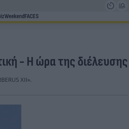
iz
Weekend
FACES
ική - Η ώρα της διέλευσης
BERUS XII».