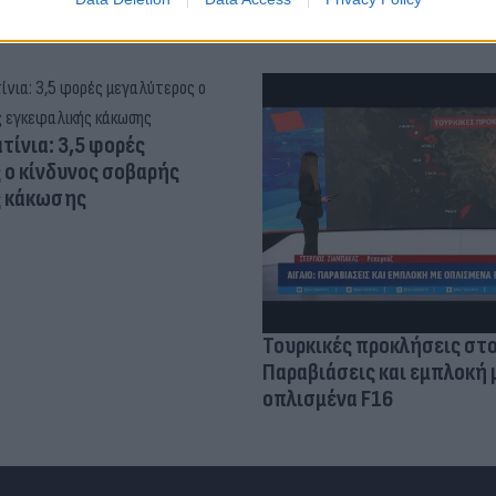
τίνια: 3,5 φορές
 ο κίνδυνος σοβαρής
ς κάκωσης
Τουρκικές προκλήσεις στο
Παραβιάσεις και εμπλοκή 
οπλισμένα F16