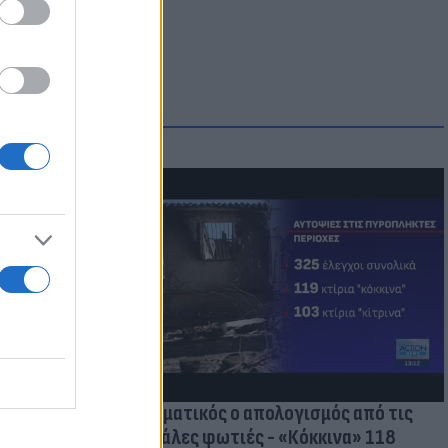
οικίδια! Οι
 στις
τικών ειδών
Δραματικός ο απολογισμός από τις
μεγάλες φωτιές - «Κόκκινα» 118