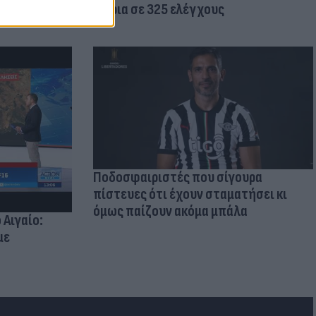
κτίρια σε 325 ελέγχους
Ποδοσφαιριστές που σίγουρα
πίστευες ότι έχουν σταματήσει κι
όμως παίζουν ακόμα μπάλα
 Αιγαίο:
με