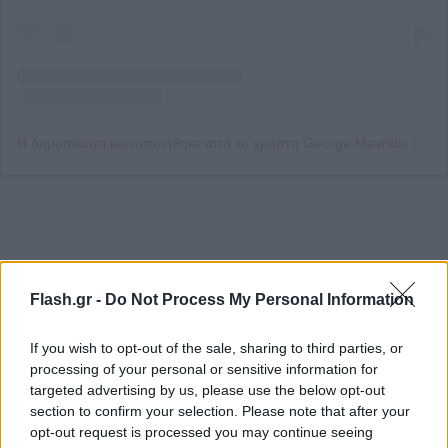
Η δημοσίευση κοινοποιήθηκε από το χρήστη George Mavridis (@georgemavridis_tattooligans)
«30 χρόνια πριν σταμάτησα να παίζω ποδόσφαιρο
για να μην σου κάνω το χατίρι, ήξερα ότι ήταν η
Flash.gr -
Do Not Process My Personal Information
καψούρα σου να με δεις ποδοσφαιριστή και μένα η
If you wish to opt-out of the sale, sharing to third parties, or
αντίδραση μου για αυτά που έζησα… Δεν περίμενα
processing of your personal or sensitive information for
ποτέ στην ζωή μου ότι 30 χρόνια μετά θα σου το
targeted advertising by us, please use the below opt-out
έκανα, δεν περίμενα ποτέ ότι θα σκύλιαζα να
section to confirm your selection. Please note that after your
opt-out request is processed you may continue seeing
κερδίσω για σένα, δεν περίμενα ποτέ ότι θα