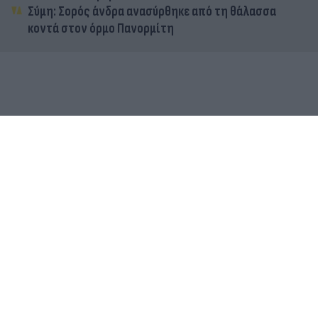
Σύμη: Σορός άνδρα ανασύρθηκε από τη θάλασσα
κοντά στον όρμο Πανορμίτη