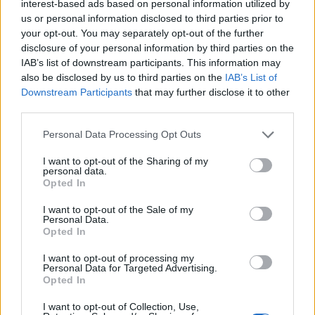
interest-based ads based on personal information utilized by
παρακαλούσα να ήσουν εδώ να με δεις. Ελπίζω να
us or personal information disclosed to third parties prior to
με καμάρωσες από εκεί ψηλά και ας ήταν αργά.
your opt-out. You may separately opt-out of the further
Μακάρι σε μια άλλη ζωή να ξαναβρεθούμε και να
disclosure of your personal information by third parties on the
IAB’s list of downstream participants. This information may
μου δώσεις αυτά που πάντα ήθελα σαν παιδί.
also be disclosed by us to third parties on the
IAB’s List of
Μακάρι σε μια άλλη ζωή να μπορέσεις να δεις τι
Downstream Participants
that may further disclose it to other
έχασες από τον γιο σου και εγώ να ζήσω τον
third parties.
πατέρα μου. Καλό ταξίδι Πετραν, αφιερωμένη για
Please note that this website/app uses one or more Google
Personal Data Processing Opt Outs
σένα ή σημερινή νίκη».
services and may gather and store information including but
not limited to your visit or usage behaviour. You may click to
I want to opt-out of the Sharing of my
personal data.
grant or deny consent to Google and its third-party tags to
Σε παλιότερη συνέντευξή του, ωστόσο, ο Γιώργος
Opted In
use your data for below specified purposes in below Google
Μαυρίδης είχε μιλήσει για τη σχέση του με τον
consent section.
I want to opt-out of the Sale of my
πατέρα του και τις δυσκολίες που είχαν περάσει ως
Personal Data.
Opted In
οικογένεια.
I want to opt-out of processing my
Personal Data for Targeted Advertising.
Opted In
I want to opt-out of Collection, Use,