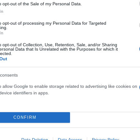
o opt-out of the Sale of my Personal Data.
Πλ. Βεργωτή έως τη συμβολή της με την Λ. Αλίμ
In
to opt-out of processing my Personal Data for Targeted
ing.
In
των κατά μήκος της οδού Ευρυάλης από την Τε
o opt-out of Collection, Use, Retention, Sale, and/or Sharing
ersonal Data that Is Unrelated with the Purposes for which it
3 και ώρα 11:30΄.
lected.
Out
consents
o allow Google to enable storage related to advertising like cookies on
evice identifiers in apps.
CONFIRM
Data Deletion
Data Access
Privacy Policy