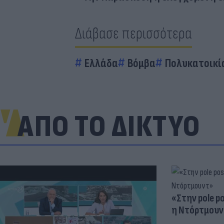
Διάβασε περισσότερα
Ελλάδα
Βόμβα
Πολυκατοικί
ΑΠΟ ΤΟ ΔΙΚΤΥΟ
«Στην pole p
η Ντόρτμουν