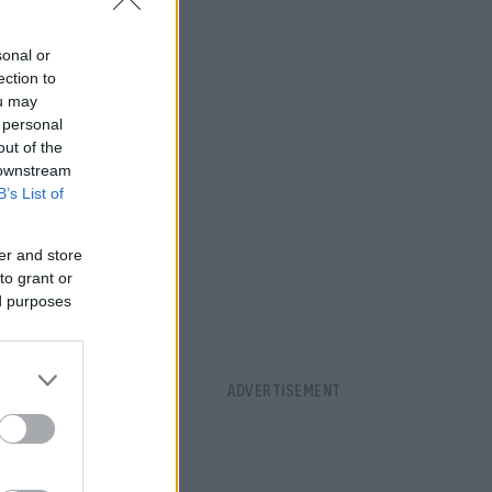
sonal or
ection to
ou may
 personal
out of the
 downstream
B’s List of
er and store
to grant or
ed purposes
ες 9:30΄έως