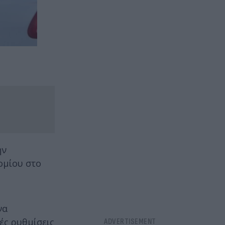
ην
ομίου στο
να
ές ρυθμίσεις