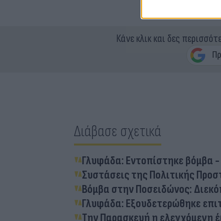
Κάνε κλικ και δες περισσότ
Διάβασε σχετικά
Γλυφάδα: Εντοπίστηκε βόμβα -
Συστάσεις της Πολιτικής Προσ
Βόμβα στην Ποσειδώνος: Διεκό
Γλυφάδα: Εξουδετερώθηκε επιτ
Την Παρασκευή η ελεγχόμενη έ