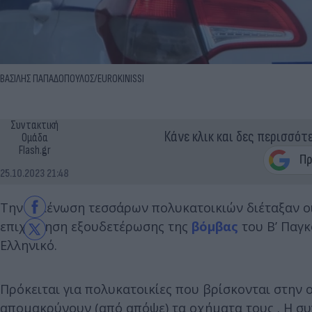
ΒΑΣΙΛΗΣ ΠΑΠΑΔΟΠΟΥΛΟΣ/EUROKINISSI
Συντακτική
Κάνε κλικ και δες περισσότ
Ομάδα
Flash.gr
25.10.2023 21:48
Την εκκένωση τεσσάρων πολυκατοικιών διέταξαν οι 
επιχείρηση εξουδετέρωσης της
βόμβας
του Β’ Παγ
Ελληνικό.
Πρόκειται για πολυκατοικίες που βρίσκονται στην 
απομακρύνουν (από απόψε) τα οχήματα τους . Η συ