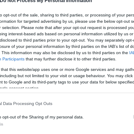
Do Not Process My Personal Information
to opt-out of the sale, sharing to third parties, or processing of your per
formation for targeted advertising by us, please use the below opt-out s
r selection. Please note that after your opt-out request is processed y
eing interest-based ads based on personal information utilized by us or
disclosed to third parties prior to your opt-out. You may separately opt-
losure of your personal information by third parties on the IAB’s list of
. This information may also be disclosed by us to third parties on the
IA
Participants
that may further disclose it to other third parties.
 that this website/app uses one or more Google services and may gath
including but not limited to your visit or usage behaviour. You may click 
 to Google and its third-party tags to use your data for below specifi
ogle consent section.
l Data Processing Opt Outs
ν οχημάτων, την Πέμπτη 26/10/2023 κατά τις ώρ
o opt-out of the Sharing of my personal data.
In