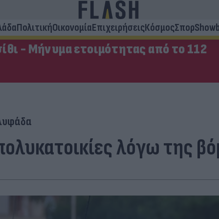
λάδα
Πολιτική
Οικονομία
Επιχειρήσεις
Κόσμος
Σπορ
Showb
ίθι - Μήνυμα ετοιμότητας από το 112
λυφάδα
πολυκατοικίες λόγω της β