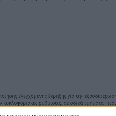
οίησης ελεγχόμενης έκρηξης για την εξουδετέρωσ
κυκλοφοριακές ρυθμίσεις, σε οδικά τμήματα, περ