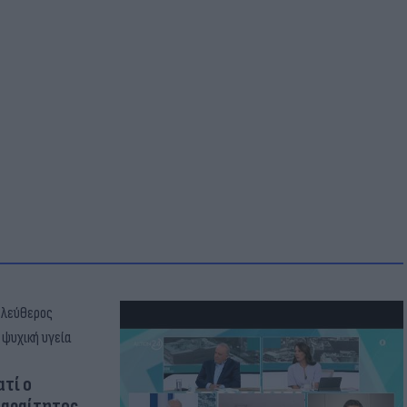
ατί ο
παραίτητος