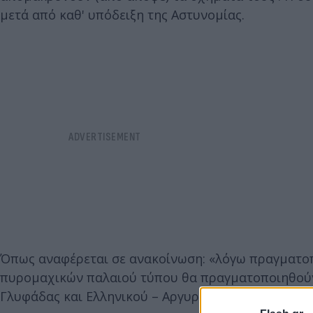
μετά από καθ' υπόδειξη της Αστυνομίας.
Όπως αναφέρεται σε ανακοίνωση: «λόγω πραγματοπ
πυρομαχικών παλαιού τύπου θα πραγματοποιηθούν 
Γλυφάδας και Ελληνικού – Αργυρούπολης».