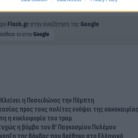
ερο
Flash.gr
στην αναζήτηση της
Google
 Κλείνει η Ποσειδώνος την Πέμπτη
τασίας προς τους πολίτες ενόψει της κακοκαιρία
πη η κυκλοφορία του τραμ
υχώς η βόμβα του Β' Παγκοσμίου Πολέμου
κρηξη της βόμβας που βρέθηκε στο Ελληνικό