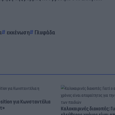
α
εκκένωση
Γλυφάδα
osition για Κωνσταντέλια
τ»
Καλοκαιρινές διακοπές: Γι
ελεύθερος χρόνος είναι α