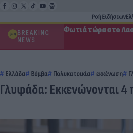
Ροή Ειδήσεων
Ελ
Φωτιά τώρα στο Λασ
BREAKING
NEWS
Ελλάδα
Βόμβα
Πολυκατοικία
εκκένωση
Γ
Γλυφάδα: Εκκενώνονται 4 