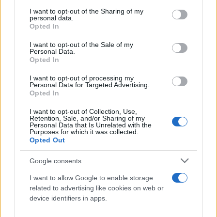
services and may gather and store information including but
not limited to your visit or usage behaviour. You may click to
I want to opt-out of the Sharing of my
Γλυφάδα: Άγνωστοι βανδάλισαν σχολικό
personal data.
grant or deny consent to Google and its third-party tags to
συγκρότημα και έκλεψαν χρήματα και
Opted In
use your data for below specified purposes in below Google
υπολογιστές
consent section.
I want to opt-out of the Sale of my
Personal Data.
Αντιμέτωποι με εκτεταμένες ζημιές και βανδαλισμούς βρέθηκαν
Opted In
εκπαιδευτικοί σε σχολικό συγκρότημα της Γλυφάδας, μετά από
διάρρηξη αγνώστων.
I want to opt-out of processing my
Personal Data for Targeted Advertising.
Κώστας
Opted In
14.04.2026 16:08
Παπαδόπουλος
I want to opt-out of Collection, Use,
Retention, Sale, and/or Sharing of my
Personal Data that Is Unrelated with the
Purposes for which it was collected.
Opted Out
Google consents
I want to allow Google to enable storage
related to advertising like cookies on web or
device identifiers in apps.