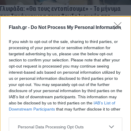
Γλυφάδα: «Θα τους εντοπίσουμε» - Το μήνυμα
του δημάρχου για τους βανδαλισμούς στο
σχολείο
Flash.gr -
Do Not Process My Personal Information
Σκληρή απάντηση στους δράστες των βανδαλισμών σε σχολικό
συγκρότημα της Γλυφάδας έδωσε ο δήμαρχος, διαμηνύοντας
If you wish to opt-out of the sale, sharing to third parties, or
ότι θα εντοπιστούν και θα λογοδοτήσουν.
processing of your personal or sensitive information for
targeted advertising by us, please use the below opt-out
Μιχάλης
14.04.2026 21:07
section to confirm your selection. Please note that after your
Λεγάκης
opt-out request is processed you may continue seeing
interest-based ads based on personal information utilized by
us or personal information disclosed to third parties prior to
your opt-out. You may separately opt-out of the further
disclosure of your personal information by third parties on the
IAB’s list of downstream participants. This information may
also be disclosed by us to third parties on the
IAB’s List of
Downstream Participants
that may further disclose it to other
third parties.
Please note that this website/app uses one or more Google
Personal Data Processing Opt Outs