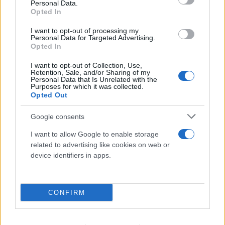
Personal Data.
Opted In
I want to opt-out of processing my
Personal Data for Targeted Advertising.
Νέο Χωροταξικό για τον Τουρισμό: Ο χάρτης
Opted In
επενδύσεων, οι περιοχές «υπό πίεση» και
I want to opt-out of Collection, Use,
οι νέοι κανόνες
Retention, Sale, and/or Sharing of my
Personal Data that Is Unrelated with the
Purposes for which it was collected.
08.08.2026
Opted Out
Google consents
I want to allow Google to enable storage
related to advertising like cookies on web or
device identifiers in apps.
CONFIRM