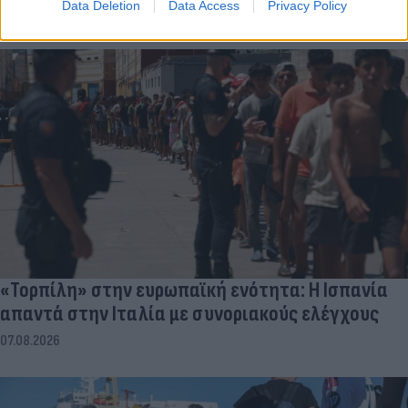
Data Deletion
Data Access
Privacy Policy
«Τορπίλη» στην ευρωπαϊκή ενότητα: Η Ισπανία
απαντά στην Ιταλία με συνοριακούς ελέγχους
07.08.2026