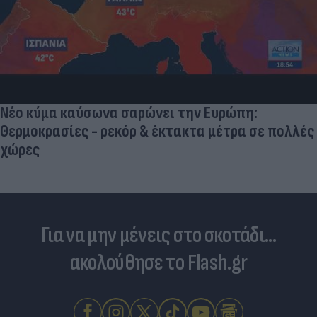
Δραματικός ο απολογισμός από τις μεγάλες
φωτιές - «Κόκκινα» 118 κτίρια σε 325 ελέγχους
Για να μην μένεις στο σκοτάδι...
ακολούθησε το Flash.gr