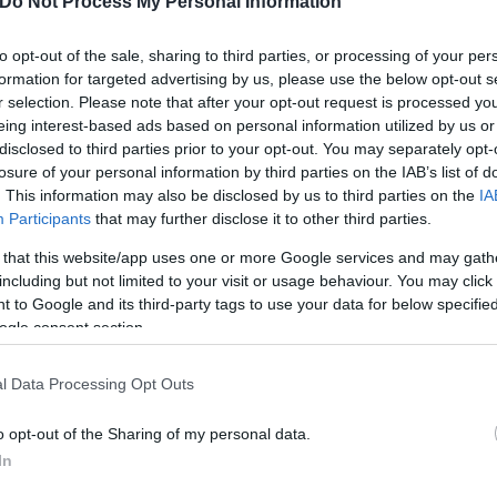
Do Not Process My Personal Information
ιμετωπίζει τη δυσκολότερη περίοδο στην εξουσία
to opt-out of the sale, sharing to third parties, or processing of your per
του αντιπάλου, του αρχηγού του τρίτου μεγαλύτερ
formation for targeted advertising by us, please use the below opt-out s
εσίας πληροφοριών που αναφέρεται απευθείας στην
r selection. Please note that after your opt-out request is processed y
eing interest-based ads based on personal information utilized by us or
disclosed to third parties prior to your opt-out. You may separately opt-
losure of your personal information by third parties on the IAB’s list of
. This information may also be disclosed by us to third parties on the
IA
Participants
that may further disclose it to other third parties.
 that this website/app uses one or more Google services and may gath
including but not limited to your visit or usage behaviour. You may click 
 to Google and its third-party tags to use your data for below specifi
ogle consent section.
l Data Processing Opt Outs
o opt-out of the Sharing of my personal data.
In
ε κατασκοπεύσει χρησιμοποιώντας τις πιο σκοτεινέ