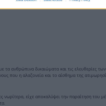
ε τα ανθρώπινα δικαιώματα και τις ελευθερίες τω
ίνους που η αλαζονεία και το αίσθημα της ατιμωρησ
ς νωρίτερα, είχε αποκαλύψει την παραίτηση του μέ
τα.