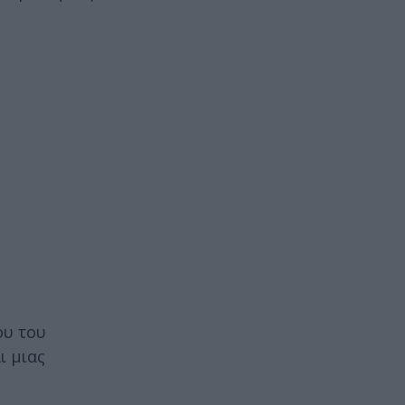
ου του
ι μιας