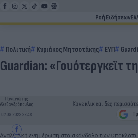
Ροή Ειδήσεων
Ελ
Πολιτική
Κυριάκος Μητσοτάκης
ΕΥΠ
Guard
Guardian: «Γουότεργκεϊτ τ
Παναγιώτης
Κάνε κλικ και δες περισσότ
Αλεξανδρόπουλος
07.08.2022 23:48
Αναλυτική ενημέρωση στο σκάνδαλο των υποκλοπών 