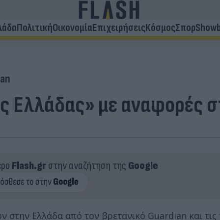
λάδα
Πολιτική
Οικονομία
Επιχειρήσεις
Κόσμος
Σπορ
Showb
ian
ης Ελλάδας» με αναφορές σ
ερο
Flash.gr
στην αναζήτηση της
Google
στην Ελλάδα από τον βρετανικό Guardian και τις 