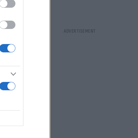
σης μέλος
οπείας έγινε