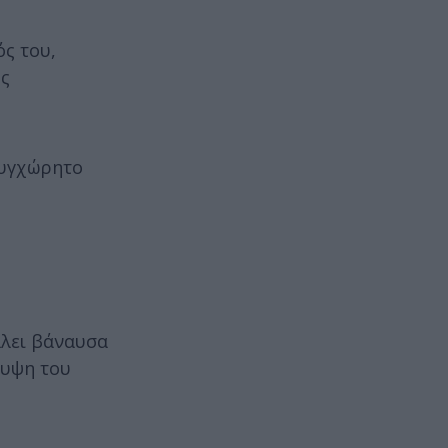
ός του,
ος
συγχώρητο
λλει βάναυσα
λυψη του