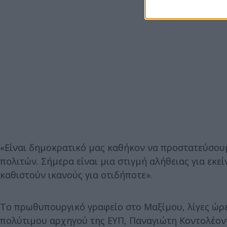
«Είναι δημοκρατικό μας καθήκον να προστατεύσουμ
πολιτών. Σήμερα είναι μια στιγμή αλήθειας για εκε
καθιστούν ικανούς για οτιδήποτε».
Το πρωθυπουργικό γραφείο στο Μαξίμου, λίγες ώρε
πολύτιμου αρχηγού της ΕΥΠ, Παναγιώτη Κοντολέον