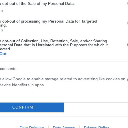
o opt-out of the Sale of my Personal Data.
του ΠΑΣΟΚ, Νίκος Ανδρουλάκης, ο οποίος είναι επί
In
ία αργά την Παρασκευή, καθώς η έκταση της κατασκ
to opt-out of processing my Personal Data for Targeted
ing.
In
o opt-out of Collection, Use, Retention, Sale, and/or Sharing
ersonal Data that Is Unrelated with the Purposes for which it
lected.
Out
consents
o allow Google to enable storage related to advertising like cookies on
evice identifiers in apps.
CONFIRM
Data Deletion
Data Access
Privacy Policy