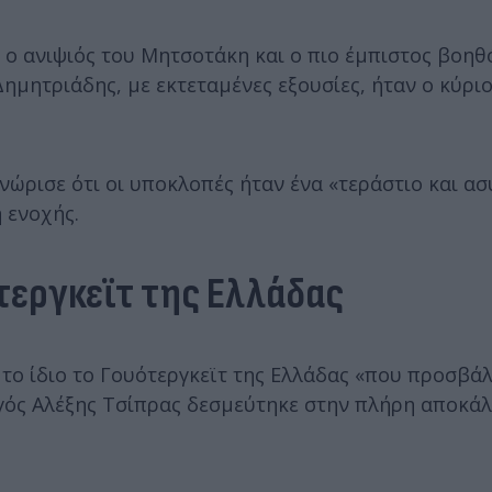
 ο ανιψιός του Μητσοτάκη και ο πιο έμπιστος βοηθ
Δημητριάδης, με εκτεταμένες εξουσίες, ήταν ο κύρι
νώρισε ότι οι υποκλοπές ήταν ένα «τεράστιο και α
 ενοχής.
τεργκεϊτ της Ελλάδας
το ίδιο το Γουότεργκεϊτ της Ελλάδας «που προσβά
γός Αλέξης Τσίπρας δεσμεύτηκε στην πλήρη αποκά