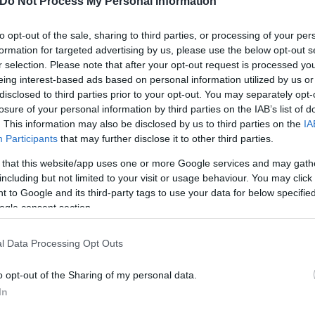
ντηση Φιντάν - Τζολάνι στη Συ
Do Not Process My Personal Information
to opt-out of the sale, sharing to third parties, or processing of your per
τών και νέο ηγέτη της Συρίας Αλ Τζολάνι
έτυχε
formation for targeted advertising by us, please use the below opt-out s
τάν, στη Δαμασκό.
r selection. Please note that after your opt-out request is processed y
eing interest-based ads based on personal information utilized by us or
disclosed to third parties prior to your opt-out. You may separately opt-
losure of your personal information by third parties on the IAB’s list of
. This information may also be disclosed by us to third parties on the
IA
Participants
that may further disclose it to other third parties.
 that this website/app uses one or more Google services and may gath
including but not limited to your visit or usage behaviour. You may click 
 to Google and its third-party tags to use your data for below specifi
ogle consent section.
l Data Processing Opt Outs
o opt-out of the Sharing of my personal data.
In
ρκικών μυστικών υπηρεσιών στη Δαμασκό, που ήταν