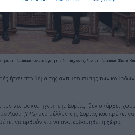
ησε στη Δαμασκό τον νέο ηγέτη της Συρίας, Αλ Τζολάνι στη Δαμασκό. Φωτό: Re
ές ήταν στο θέμα της αντιμετώπισης των κούρδων
ε τον ντε φάκτο ηγέτη της Συρίας, δεν υπάρχει χώρο
υ Λαού (YPG) στο μέλλον της Συρίας και πρέπει να
ρέπει να αρθούν για να ανοικοδομηθεί η χώρα.