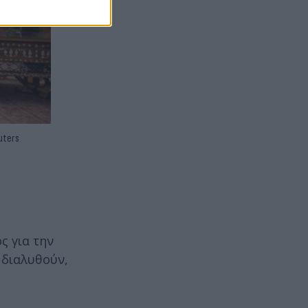
uters
ς για την
 διαλυθούν,