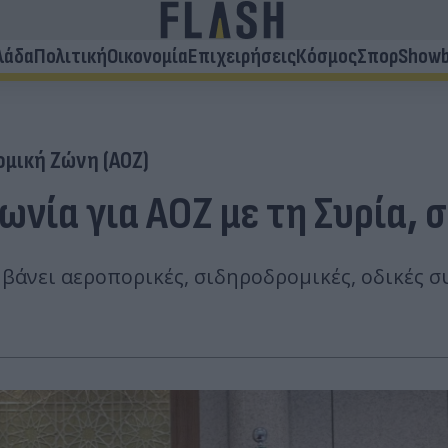
λάδα
Πολιτική
Οικονομία
Επιχειρήσεις
Κόσμος
Σπορ
Showb
ομική Ζώνη (ΑΟΖ)
νία για ΑΟΖ με τη Συρία,
βάνει αεροπορικές, σιδηροδρομικές, οδικές σ