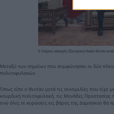
Ο Τούρκος υπουργός Εξωτερικών Χακάν Φιντάν συνάντ
Μεταξύ των σημείων που συμφώνησαν οι δύο πλευρ
πολιτοφυλακών.
Όπως είπε ο Φιντάν μετά τις συνομιλίες που είχε μ
κουρδική πολιτοφυλακή, τις Μονάδες Προστασίας το
ενώ όλες οι κυρώσεις εις βάρος της Δαμασκού θα π