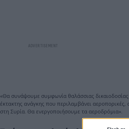
«Θα συνάψουμε συμφωνία θαλάσσιας δικαιοδοσίας μ
έκτακτης ανάγκης που περιλαμβάνει αεροπορικές, σ
στη Συρία. Θα ενεργοποιήσουμε τα αεροδρόμια».