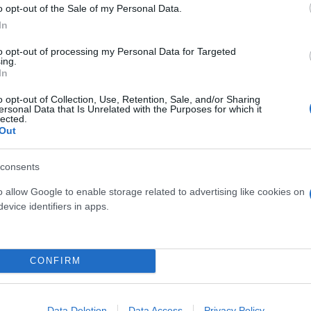
o opt-out of the Sale of my Personal Data.
In
to opt-out of processing my Personal Data for Targeted
ing.
In
o opt-out of Collection, Use, Retention, Sale, and/or Sharing
ersonal Data that Is Unrelated with the Purposes for which it
lected.
Out
consents
o allow Google to enable storage related to advertising like cookies on
evice identifiers in apps.
CONFIRM
Data Deletion
Data Access
Privacy Policy