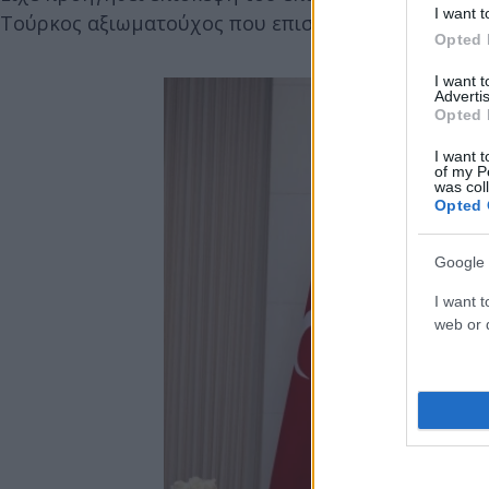
I want t
Τούρκος αξιωματούχος που επισκέφτηκε τη Συρία.
Opted 
I want 
Advertis
Opted 
I want t
of my P
was col
Opted 
Google 
I want t
web or d