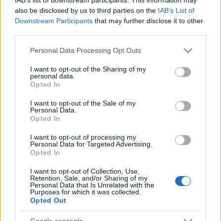
also be disclosed by us to third parties on the
IAB’s List of
Το ρεζερβουάρ κοσμεί ένα ειδικό σήμα σε στυλ Art
Downstream Participants
that may further disclose it to other
Deco με τον κλασικό αετό, ενώ χρυσές
third parties.
λεπτομέρειες υπάρχουν ακόμη στις ραφές της
Please note that this website/app uses one or more Google
Personal Data Processing Opt Outs
σέλας. Η παραγωγή των επετειακών Harley θα είναι
services and may gather and store information including but
περιορσμένη, άλλα όχι στους ίδιους αριθμούς για
not limited to your visit or usage behaviour. You may click to
I want to opt-out of the Sharing of my
personal data.
όλα τα μοντέλα. Για παράδειγμα, η δημοφιλής Fat
grant or deny consent to Google and its third-party tags to
Opted In
use your data for below specified purposes in below Google
Boy θα παραχθεί σε 3.000 κομμάτια, ενώ η Ultra
consent section.
I want to opt-out of the Sale of my
Limited Anniversary σε 1.300 με τα υπόλοιπα
Personal Data.
Opted In
μοντέλα να βρίσκονται κάπου ανάμεσα σε αυτούς
τους αριθμούς.
I want to opt-out of processing my
Personal Data for Targeted Advertising.
Opted In
I want to opt-out of Collection, Use,
Retention, Sale, and/or Sharing of my
Personal Data that Is Unrelated with the
Purposes for which it was collected.
Opted Out