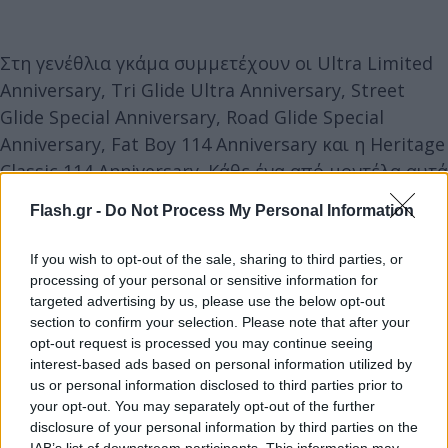
Στη γενέθλια γκάμα συμμετέχουν οι Ultra Limited
Anniversary, Tri Glide Ultra Anniversary, Street
Glide Special Anniversary, Road Glide Special
Anniversary, Fat Boy 114 Anniversary και η Heritage
Classic 114 Anniversary. Κάθε ένα από μοντέλα αυτά
φέρει έναν ειδικό χρωματικό συνδυασμό με βάση
Flash.gr -
Do Not Process My Personal Information
το κόκκινο, έντονες λεπτομέρειες με βάση το
χρυσό και ανοιχτές αποχρώσεις του κόκκινου,
If you wish to opt-out of the sale, sharing to third parties, or
αλλά και μαύρες επιφάνειες, που κρύβουν τον όγκο
processing of your personal or sensitive information for
targeted advertising by us, please use the below opt-out
στα πιο μεγάλα τουριστικά μοντέλα δίνοντας
section to confirm your selection. Please note that after your
κίνηση στη σιλουέτα, ακόμη και όταν είναι
opt-out request is processed you may continue seeing
στατικές.
interest-based ads based on personal information utilized by
us or personal information disclosed to third parties prior to
your opt-out. You may separately opt-out of the further
https://www.youtube.com/watch?v=oT__Ai80-7k
disclosure of your personal information by third parties on the
IAB’s list of downstream participants. This information may