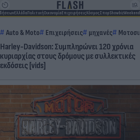
ιδήσεων
Ελλάδα
Πολιτική
Οικονομία
Επιχειρήσεις
Κόσμος
Σπορ
Showbiz
Weekend
Auto & Moto
Επιχειρήσεις
μηχανές
Μοτοσι
Harley-Davidson: Συμπληρώνει 120 χρόνια
κυριαρχίας στους δρόμους με συλλεκτικές
εκδόσεις [vids]