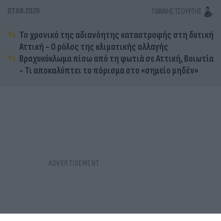
07.08.2026
ΓΙΆΝΝΗΣ ΤΣΟΎΡΤΗΣ
Το χρονικό της αδιανόητης καταστροφής στη δυτική
Αττική - Ο ρόλος της κλιματικής αλλαγής
Βραχυκύκλωμα πίσω από τη φωτιά σε Αττική, Βοιωτία
- Τι αποκαλύπτει το πόρισμα στο «σημείο μηδέν»