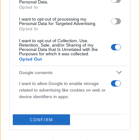
Personal Data.
Opted In
Τρομακτική ανάλυση για τη φωτιά στην
I want to opt-out of processing my
Personal Data for Targeted Advertising.
Αττικοβοιωτία: Απελευθέρωσε ενέργεια 6
Opted In
ατομικών βομβών Χιροσίμα
I want to opt-out of Collection, Use,
07.08.2026
Retention, Sale, and/or Sharing of my
Personal Data that Is Unrelated with the
Purposes for which it was collected.
Opted Out
Google consents
I want to allow Google to enable storage
related to advertising like cookies on web or
device identifiers in apps.
CONFIRM
«Σουνιτικό ΝΑΤΟ» στη Μέση Ανατολή; Τι