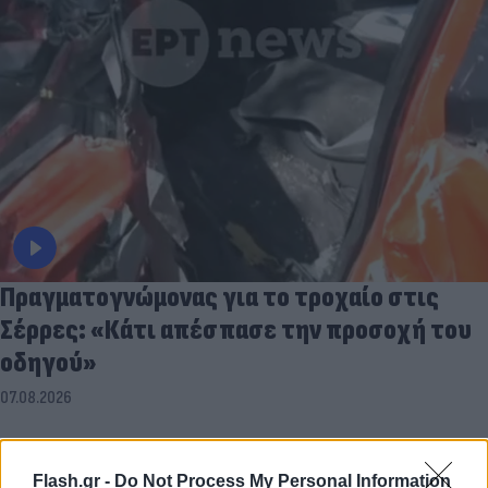
Πραγματογνώμονας για το τροχαίο στις
Σέρρες: «Κάτι απέσπασε την προσοχή του
οδηγού»
07.08.2026
Flash.gr -
Do Not Process My Personal Information