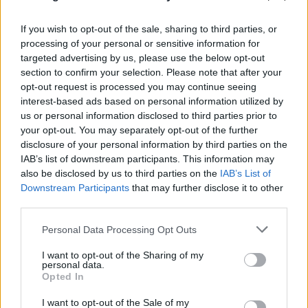
If you wish to opt-out of the sale, sharing to third parties, or
processing of your personal or sensitive information for
targeted advertising by us, please use the below opt-out
section to confirm your selection. Please note that after your
opt-out request is processed you may continue seeing
interest-based ads based on personal information utilized by
us or personal information disclosed to third parties prior to
your opt-out. You may separately opt-out of the further
disclosure of your personal information by third parties on the
IAB’s list of downstream participants. This information may
also be disclosed by us to third parties on the
IAB’s List of
Downstream Participants
that may further disclose it to other
third parties.
Please note that this website/app uses one or more Google
Personal Data Processing Opt Outs
services and may gather and store information including but
not limited to your visit or usage behaviour. You may click to
I want to opt-out of the Sharing of my
personal data.
grant or deny consent to Google and its third-party tags to
Opted In
use your data for below specified purposes in below Google
consent section.
I want to opt-out of the Sale of my