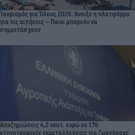
Τουρισμός για Όλους 2026: Άνοιξε η πλατφόρμα
για τις αιτήσεις – Ποιοι μπορούν να
συμμετάσχουν
Αποζημιώσεις 4,2 εκατ. ευρώ σε 176
κτηνοτροφικές εκμεταλλεύσεις για ζωονόσους