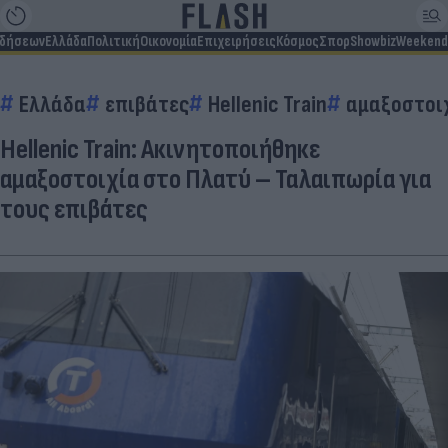
ιδήσεων
Ελλάδα
Πολιτική
Οικονομία
Επιχειρήσεις
Κόσμος
Σπορ
Showbiz
Weekend
Ελλάδα
επιβάτες
Hellenic Train
αμαξοστοι
Hellenic Train: Ακινητοποιήθηκε
αμαξοστοιχία στο Πλατύ – Ταλαιπωρία για
τους επιβάτες