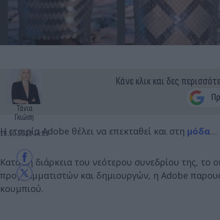
Κάνε κλικ και δες περισσότ
Τάνια
Γκιώση
Η εταιρία Adobe θέλει να επεκταθεί και στη
μόδα
…
16.10.2023 14:53
Κατά τη διάρκεια του νεότερου συνεδρίου της, το 
προγραμματιστών και δημιουργών, η Adobe παρου
κουμπιού.