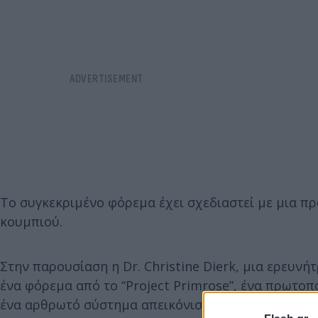
Το συγκεκριμένο φόρεμα έχει σχεδιαστεί με μια πρ
κουμπιού.
Στην παρουσίαση η Dr. Christine Dierk, μια ερευν
ένα φόρεμα από το “Project Primrose”, ένα πρωτοπ
ένα αρθρωτό σύστημα απεικόνισης.