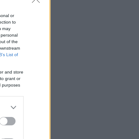
sonal or
ection to
ou may
 personal
out of the
 downstream
B’s List of
er and store
to grant or
ed purposes
ειες,