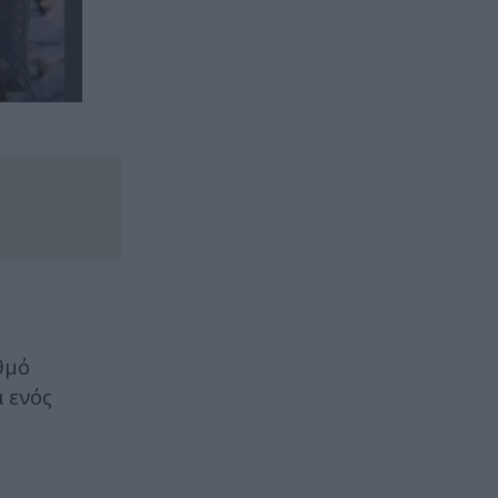
θμό
 ενός