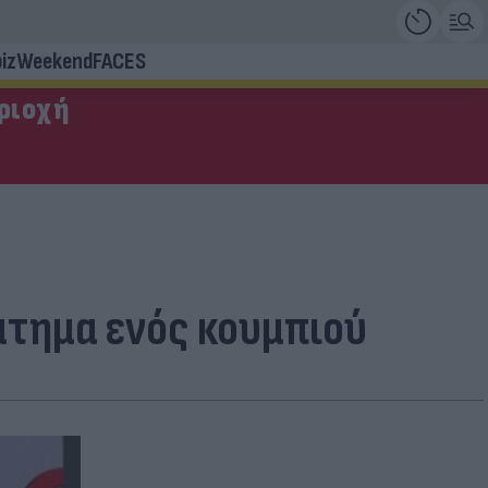
iz
Weekend
FACES
εριοχή
άτημα ενός κουμπιού