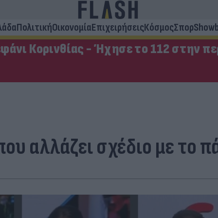
λάδα
Πολιτική
Οικονομία
Επιχειρήσεις
Κόσμος
Σπορ
Showb
φάνι Κορινθίας - Ήχησε το 112 στην π
ου αλλάζει σχέδιο με το π