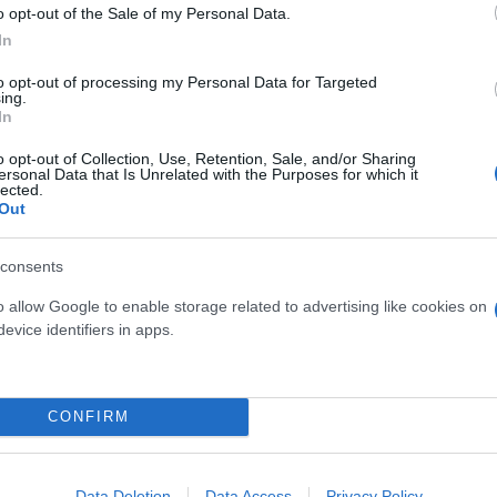
o opt-out of the Sale of my Personal Data.
In
to opt-out of processing my Personal Data for Targeted
ing.
In
o opt-out of Collection, Use, Retention, Sale, and/or Sharing
ersonal Data that Is Unrelated with the Purposes for which it
lected.
Out
consents
o allow Google to enable storage related to advertising like cookies on
mrose συνδυάζει διάφορα προηγμένα εργαλεία και π
evice identifiers in apps.
μπτα υφάσματα και επιτρέπει σε μια ολόκληρη επι
ρήση των Adobe Stock, After Effects, Firefly και Il
CONFIRM
της επίδειξης, αυτή η πρωτοποριακή τεχνολογία π
 αφού για παράδειγμα μπορούν να δημιουργηθούν κ
Data Deletion
Data Access
Privacy Policy