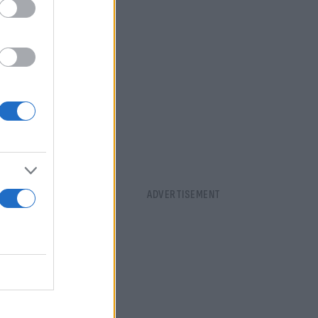
λατφόρμες.
φάνεια να
lustrator.
ροσφέρει
αι έπιπλα