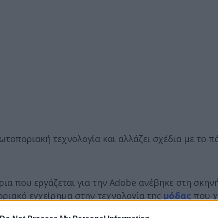
ωτοποριακή τεχνολογία και αλλάζει σχέδια με το π
ήτρια που εργάζεται για την Adobe ανέβηκε στη σκη
οριακό εγχείρημα στην τεχνολογία της
μόδας
που χ