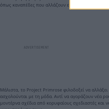
όπως καναπέδες που αλλάζουν εμφάνιση, μέχρι και
Μάλιστα, το Project Primrose φιλοδοξεί να αλλάξει
ασχολούνται με τη μόδα. Αντί να αγοράζουν νέα ρ
μοντέρνα σχέδια από κορυφαίους σχεδιαστές και 