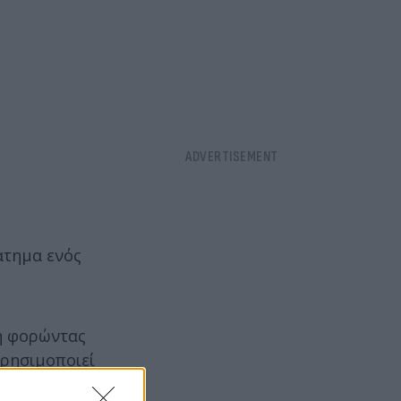
άτημα ενός
νή φορώντας
ρησιμοποιεί