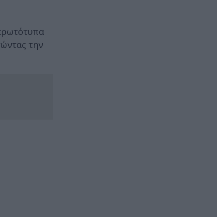
 πρωτότυπα
τώντας την