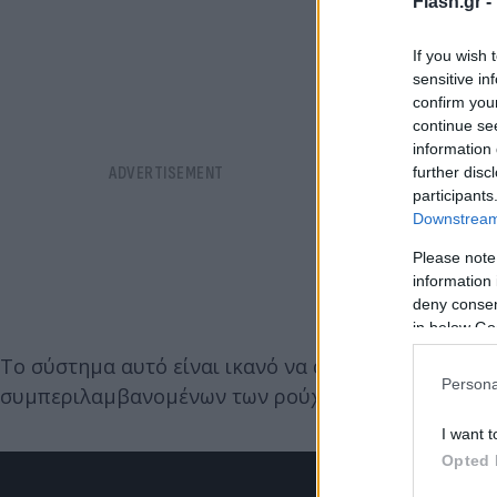
Flash.gr -
If you wish 
sensitive in
confirm you
continue se
information 
further disc
participants
Downstream 
Please note
information 
deny consent
in below Go
Το σύστημα αυτό είναι ικανό να αποτυπώνει τόσο σ
Persona
συμπεριλαμβανομένων των ρούχων.
I want t
Opted 