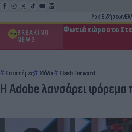
Ροή Ειδήσεων
Ελ
Φωτιά τώρα στο Στε
BREAKING
NEWS
Επιστήμες
Μόδα
Flash Forward
Η Adobe λανσάρει φόρεμα π