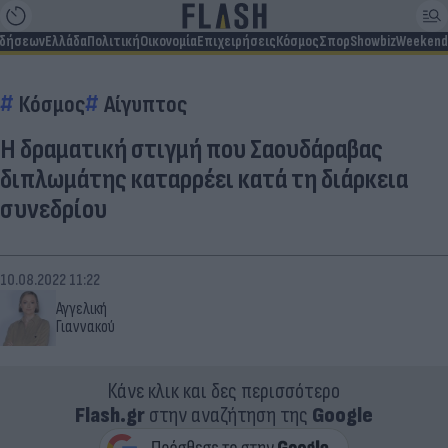
ιδήσεων
Ελλάδα
Πολιτική
Οικονομία
Επιχειρήσεις
Κόσμος
Σπορ
Showbiz
Weekend
Κόσμος
Αίγυπτος
Η δραματική στιγμή που Σαουδάραβας
διπλωμάτης καταρρέει κατά τη διάρκεια
συνεδρίου
10.08.2022 11:22
Αγγελική
Γιαννακού
Κάνε κλικ και δες περισσότερο
Flash.gr
στην αναζήτηση της
Google