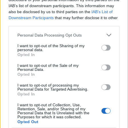
IAB’s list of downstream participants. This information may
also be disclosed by us to third parties on the
IAB’s List of
Downstream Participants
that may further disclose it to other
third parties.
Please note that this website/app uses one or more Google
Personal Data Processing Opt Outs
services and may gather and store information including but
not limited to your visit or usage behaviour. You may click to
I want to opt-out of the Sharing of my
personal data.
grant or deny consent to Google and its third-party tags to
Opted In
use your data for below specified purposes in below Google
consent section.
I want to opt-out of the Sale of my
Personal Data.
Opted In
I want to opt-out of processing my
Personal Data for Targeted Advertising.
Opted In
I want to opt-out of Collection, Use,
Retention, Sale, and/or Sharing of my
Personal Data that Is Unrelated with the
Purposes for which it was collected.
https://twitter.com/theinformantofc/status/15571
Opted Out