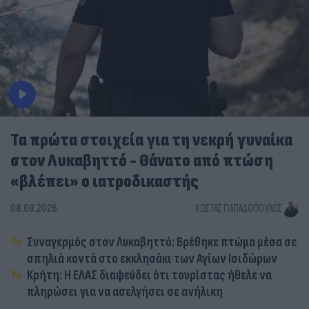
Τα πρώτα στοιχεία για τη νεκρή γυναίκα
στον Λυκαβηττό - Θάνατο από πτώση
«βλέπει» ο ιατροδικαστής
08.08.2026
ΚΏΣΤΑΣ ΠΑΠΑΔΌΠΟΥΛΟΣ
Συναγερμός στον Λυκαβηττό: Βρέθηκε πτώμα μέσα σε
σπηλιά κοντά στο εκκλησάκι των Αγίων Ισιδώρων
Κρήτη: Η ΕΛΑΣ διαψεύδει ότι τουρίστας ήθελε να
πληρώσει για να ασελγήσει σε ανήλικη