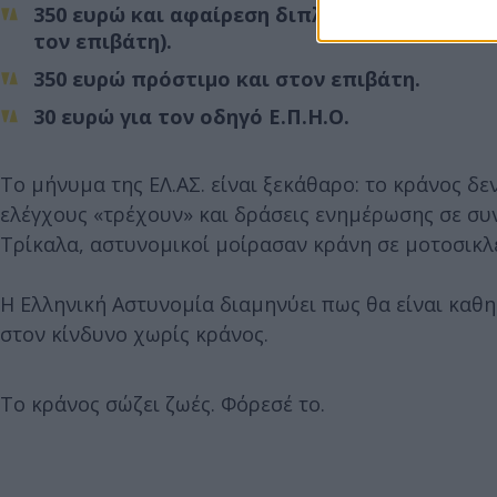
350 ευρώ και αφαίρεση διπλώματος για 30 μέ
τον επιβάτη).
350 ευρώ πρόστιμο και στον επιβάτη.
30 ευρώ για τον οδηγό Ε.Π.Η.Ο.
Το μήνυμα της ΕΛ.ΑΣ. είναι ξεκάθαρο: το κράνος δεν
ελέγχους «τρέχουν» και δράσεις ενημέρωσης σε συν
Τρίκαλα, αστυνομικοί μοίρασαν κράνη σε μοτοσικλε
Η Ελληνική Αστυνομία διαμηνύει πως θα είναι καθη
στον κίνδυνο χωρίς κράνος.
Το κράνος σώζει ζωές. Φόρεσέ το.