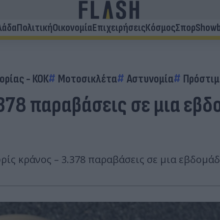
λάδα
Πολιτική
Οικονομία
Επιχειρήσεις
Κόσμος
Σπορ
Showb
ορίας - ΚΟΚ
Μοτοσικλέτα
Αστυνομία
Πρόστι
.378 παραβάσεις σε μια εβδ
ίς κράνος – 3.378 παραβάσεις σε μια εβδομάδ