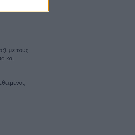
ντίζει για
αζί με τους
σο και
τεθειμένος