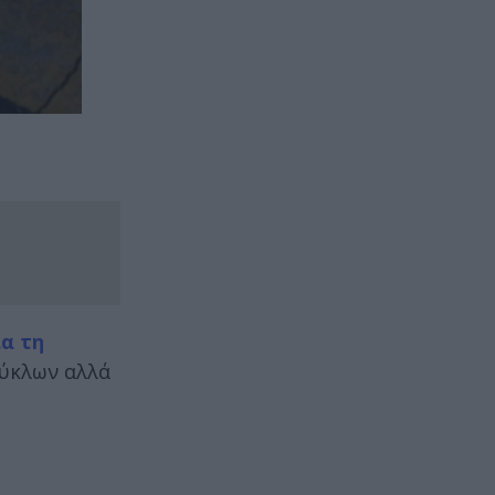
ια τη
κύκλων αλλά