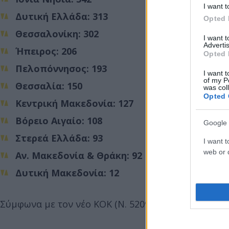
I want t
Δυτική Ελλάδα: 313
Opted 
Θεσσαλονίκη: 302
I want 
Advertis
Ήπειρος: 206
Opted 
Πελοπόννησος: 193
I want t
of my P
Θεσσαλία: 150
was col
Opted 
Κεντρική Μακεδονία: 127
Βόρειο Αιγαίο: 108
Google 
Στερεά Ελλάδα: 93
I want t
web or d
Αν. Μακεδονία & Θράκη: 92
Δυτική Μακεδονία: 12
Σύμφωνα με τον νέο ΚΟΚ (Ν. 5209/2025) οι ποινές ε