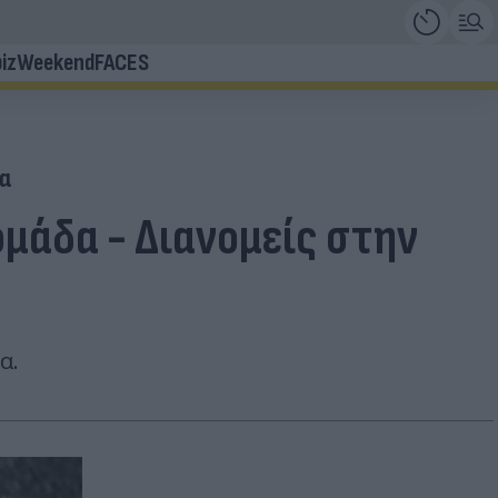
iz
Weekend
FACES
μα
ομάδα - Διανομείς στην
α.