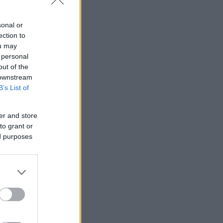
sonal or
ection to
ou may
 personal
out of the
 downstream
B’s List of
er and store
to grant or
ed purposes