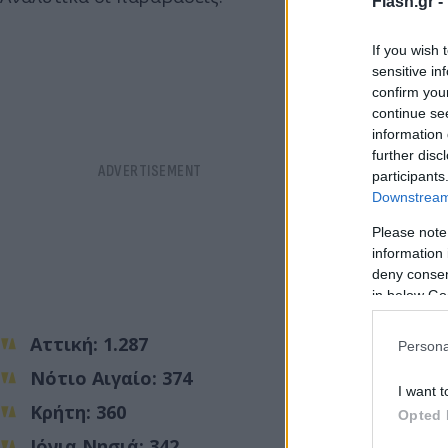
Flash.gr -
If you wish 
sensitive in
confirm you
continue se
information 
further disc
participants
Downstream 
Please note
information 
deny consent
in below Go
Αττική: 1.287
Persona
Νότιο Αιγαίο: 374
I want t
Κρήτη: 360
Opted 
Ιόνια Νησιά: 342