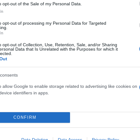
o opt-out of the Sale of my Personal Data.
In
to opt-out of processing my Personal Data for Targeted
ing.
In
o opt-out of Collection, Use, Retention, Sale, and/or Sharing
ersonal Data that Is Unrelated with the Purposes for which it
lected.
Out
consents
o allow Google to enable storage related to advertising like cookies on
evice identifiers in apps.
CONFIRM
ίναι «καμπάνα»:
Data Deletion
Data Access
Privacy Policy