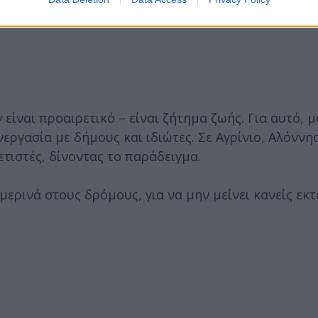
ρες στον οδηγό που δεν φορά κράνος (ή δεν φρο
 είναι προαιρετικό – είναι ζήτημα ζωής. Για αυτό, μ
εργασία με δήμους και ιδιώτες. Σε Αγρίνιο, Αλόννη
τιστές, δίνοντας το παράδειγμα.
μερινά στους δρόμους, για να μην μείνει κανείς εκ