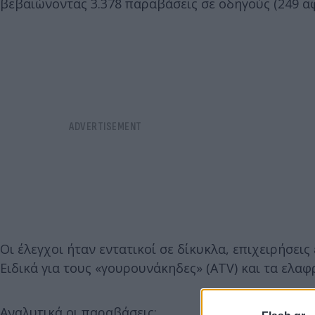
βεβαιώνοντας 3.378 παραβάσεις σε οδηγούς (249 αφ
Οι έλεγχοι ήταν εντατικοί σε δίκυκλα, επιχειρήσεις
Ειδικά για τους «γουρουνάκηδες» (ATV) και τα ελαφ
Αναλυτικά οι παραβάσεις: