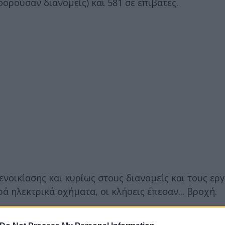
ορούσαν διανομείς) και 581 σε επιβάτες.
 ενοικίασης και κυρίως στους διανομείς και τους ερ
ρά ηλεκτρικά οχήματα, οι κλήσεις έπεσαν... βροχή.