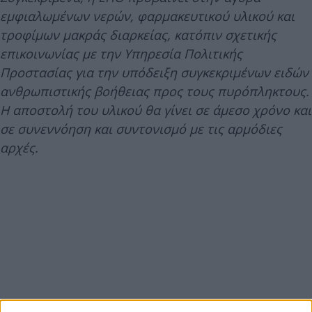
εμφιαλωμένων νερών, φαρμακευτικού υλικού και
τροφίμων μακράς διαρκείας, κατόπιν σχετικής
επικοινωνίας με την Υπηρεσία Πολιτικής
Προστασίας για την υπόδειξη συγκεκριμένων ειδών
ανθρωπιστικής βοήθειας προς τους πυρόπληκτους.
Η αποστολή του υλικού θα γίνει σε άμεσο χρόνο και
σε συνεννόηση και συντονισμό με τις αρμόδιες
αρχές.