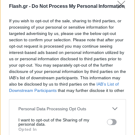
Flash.gr -
Do Not Process My Personal Information
If you wish to opt-out of the sale, sharing to third parties, or
processing of your personal or sensitive information for
targeted advertising by us, please use the below opt-out
section to confirm your selection. Please note that after your
opt-out request is processed you may continue seeing
interest-based ads based on personal information utilized by
us or personal information disclosed to third parties prior to
your opt-out. You may separately opt-out of the further
disclosure of your personal information by third parties on the
IAB’s list of downstream participants. This information may
also be disclosed by us to third parties on the
IAB’s List of
Downstream Participants
that may further disclose it to other
third parties.
Please note that this website/app uses one or more Google
Personal Data Processing Opt Outs
services and may gather and store information including but
not limited to your visit or usage behaviour. You may click to
I want to opt-out of the Sharing of my
personal data.
grant or deny consent to Google and its third-party tags to
Opted In
use your data for below specified purposes in below Google