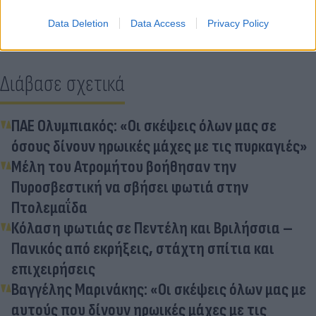
Data Deletion
Data Access
Privacy Policy
Διάβασε σχετικά
ΠΑΕ Ολυμπιακός: «Οι σκέψεις όλων μας σε
όσους δίνουν ηρωικές μάχες με τις πυρκαγιές»
Μέλη του Ατρομήτου βοήθησαν την
Πυροσβεστική να σβήσει φωτιά στην
Πτολεμαΐδα
Κόλαση φωτιάς σε Πεντέλη και Βριλήσσια –
Πανικός από εκρήξεις, στάχτη σπίτια και
επιχειρήσεις
Βαγγέλης Μαρινάκης: «Οι σκέψεις όλων μας με
αυτούς που δίνουν ηρωικές μάχες με τις