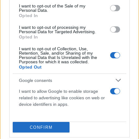
Ταυτόχρονα, από την Ομοσπονδία υπήρξε
consent section.
I want to opt-out of the Sale of my
επικοινωνία με τους προέδρους των Ενώσεων
Personal Data.
Opted In
Ποδοσφαιρικών Σωματείων των πληγεισών
περιοχών, εκπέμποντας μήνυμα αλληλεγγύης και
I want to opt-out of processing my
Personal Data for Targeted Advertising.
έμπρακτης στήριξής τους.
Opted In
I want to opt-out of Collection, Use,
Ενώπιον μιας ανεξέλεγκτης καταστροφής, με
Retention, Sale, and/or Sharing of my
Personal Data that Is Unrelated with the
επιλογές ουσίας, η Ομοσπονδία υπενθυμίζει ότι ο
Purposes for which it was collected.
Opted Out
αθλητισμός πρεσβεύει υψηλές ανθρώπινες
αξίες.
Θερμές ευχαριστίες στη συνεργαζόμενη
Google consents
εταιρεία medicine, που θα συμπράξει και θα
I want to allow Google to enable storage
συνδράμει στην εξασφάλιση και αποστολή των
related to advertising like cookies on web or
ειδών πρώτης ανάγκης».
device identifiers in apps.
Κάνε κλικ και δες περισσότερο
CONFIRM
Flash.gr
στην αναζήτηση της
Google