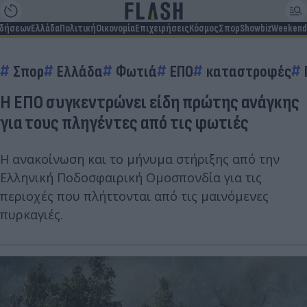
ιδήσεων
Ελλάδα
Πολιτική
Οικονομία
Επιχειρήσεις
Κόσμος
Σπορ
Showbiz
Weekend
Σπορ
Ελλάδα
Φωτιά
ΕΠΟ
καταστροφές
Η ΕΠΟ συγκεντρώνει είδη πρώτης ανάγκης
για τους πληγέντες από τις φωτιές
Η ανακοίνωση και το μήνυμα στήριξης από την
Ελληνική Ποδοσφαιρική Ομοσπονδία για τις
περιοχές που πλήττονται από τις μαινόμενες
πυρκαγιές.