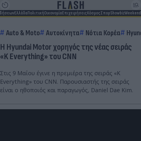
ιδήσεων
Ελλάδα
Πολιτική
Οικονομία
Επιχειρήσεις
Κόσμος
Σπορ
Showbiz
Weekend
Auto & Moto
Αυτοκίνητα
Νότια Κορέα
Hyun
Η Hyundai Motor χορηγός της νέας σειράς
«K Everything» του CNN
Στις 9 Μαΐου έγινε η πρεμιέρα της σειράς «K
Everything» του CNN. Παρουσιαστής της σειράς
είναι ο ηθοποιός και παραγωγός, Daniel Dae Kim.