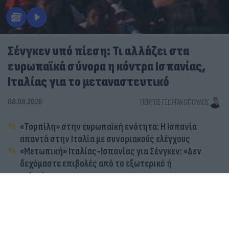
Σένγκεν υπό πίεση: Τι αλλάζει στα
ευρωπαϊκά σύνορα η κόντρα Ισπανίας,
Ιταλίας για το μεταναστευτικό
08.08.2026
ΓΙΏΡΓΟΣ ΓΕΩΡΓΑΚΌΠΟΥΛΟΣ
«Τορπίλη» στην ευρωπαϊκή ενότητα: Η Ισπανία
απαντά στην Ιταλία με συνοριακούς ελέγχους
«Μετωπική» Ιταλίας-Ισπανίας για Σένγκεν: «Δεν
δεχόμαστε επιβολές από το εξωτερικό ή
τελεσίγραφα»