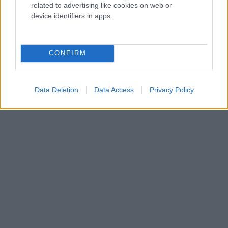
related to advertising like cookies on web or
device identifiers in apps.
• Γαστρονομία –
Η παγκόσμια άνοδος της
κορεατικής κουζίνας, από το street food έως τα
εστιατόρια Michelin, με τους κορυφαίους Σεφ Corey
CONFIRM
Lee, Mingoo Kang και Cho Hee sook.
Data Deletion
Data Access
Privacy Policy