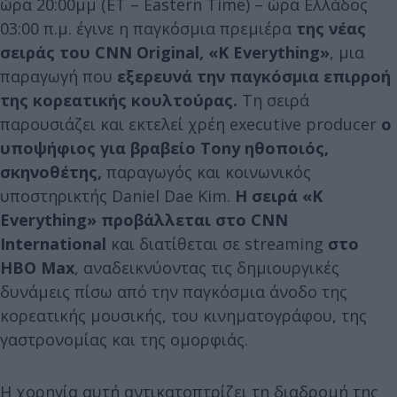
ώρα 20:00μμ (ET – Εastern Time) – ώρα Ελλάδος
03:00 π.μ. έγινε η παγκόσμια πρεμιέρα
της νέας
σειράς του CNN Original, «K Everything»
, μια
παραγωγή που
εξερευνά την παγκόσμια επιρροή
της κορεατικής κουλτούρας.
Τη σειρά
παρουσιάζει και εκτελεί χρέη executive producer
ο
υποψήφιος για βραβείο Tony ηθοποιός,
σκηνοθέτης,
παραγωγός και κοινωνικός
υποστηρικτής Daniel Dae Kim.
Η σειρά «K
Everything» προβάλλεται στο CNN
International
και διατίθεται σε streaming
στο
HBO Max
, αναδεικνύοντας τις δημιουργικές
δυνάμεις πίσω από την παγκόσμια άνοδο της
κορεατικής μουσικής, του κινηματογράφου, της
γαστρονομίας και της ομορφιάς.
Η χορηγία αυτή αντικατοπτρίζει τη διαδρομή της