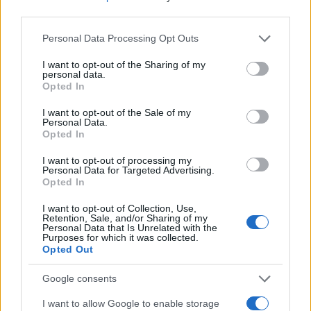
third parties.
Please note that this website/app uses one or more Google
Personal Data Processing Opt Outs
services and may gather and store information including but
not limited to your visit or usage behaviour. You may click to
I want to opt-out of the Sharing of my
personal data.
grant or deny consent to Google and its third-party tags to
Opted In
use your data for below specified purposes in below Google
• Μουσική –
Μια ματιά στη διεθνή επιτυχία της K
consent section.
I want to opt-out of the Sale of my
pop, με συμμετοχή των PSY, Taeyang, Jeon Somi,
Personal Data.
Opted In
Allday Project και MEOVV, καθώς και στην
παγκόσμια κοινότητα των θαυμαστών που κινεί τη
I want to opt-out of processing my
Personal Data for Targeted Advertising.
βιομηχανία.
Opted In
I want to opt-out of Collection, Use,
• Κινηματογράφος –
Εξερεύνηση της
Retention, Sale, and/or Sharing of my
Personal Data that Is Unrelated with the
μεταμόρφωσης του κορεατικού κινηματογράφου,
Purposes for which it was collected.
Opted Out
με τη συμμετοχή των Lee Byung Hun, Yeon Sang
ho, Kim Eun sook και της πρωτοπόρου της
Google consents
ψυχαγωγίας Miky Lee.
I want to allow Google to enable storage