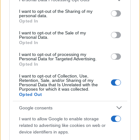
services and may gather and store information including but
not limited to your visit or usage behaviour. You may click to
I want to opt-out of the Sharing of my
personal data.
grant or deny consent to Google and its third-party tags to
Opted In
use your data for below specified purposes in below Google
consent section.
I want to opt-out of the Sale of my
Personal Data.
Opted In
I want to opt-out of processing my
Personal Data for Targeted Advertising.
Opted In
I want to opt-out of Collection, Use,
Retention, Sale, and/or Sharing of my
Personal Data that Is Unrelated with the
Φωτογραφία αρχείου Wikimedia commons ο Enzo Ferrari με τον Giancarlo Artioli
Purposes for which it was collected.
Opted Out
Με την άμεση επέμβαση μίας αστυνομικής
Google consents
περιπόλου, οι δύο συνελήφθησαν. Οι συνεργοί
I want to allow Google to enable storage
τους εξαφανίστηκαν, μα σύντομα οι έρευνες
related to advertising like cookies on web or
αποκάλυψαν την αλήθεια: Ήταν μέλη της
device identifiers in apps.
διαβόητης Banda dei Marsigliesi, μιας ένοπλης