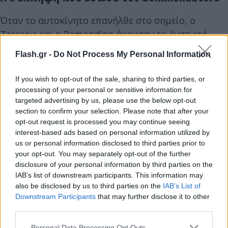
Όταν το αυτοκίνητο επανήλθε στο σημείο, ο
Zaccaria και ο Ramondino άκουσαν το ένστικτό
τους. Πλησίασαν τους δύο υπόπτους και τους
Flash.gr -
Do Not Process My Personal Information
παγίδεψαν σε μια είσοδο πολυκατοικίας ώστε να
αποτρέψουν τη διαφυγή. Τους ζήτησαν τις
If you wish to opt-out of the sale, sharing to third parties, or
ταυτότητες τους. Τα έγγραφα ήταν καινούρια, είχαν
processing of your personal or sensitive information for
targeted advertising by us, please use the below opt-out
εκδοθεί στο Μιλάνο, ενώ οι άνδρες μιλούσαν με
section to confirm your selection. Please note that after your
βαριά προφορά από τη Ρώμη.
opt-out request is processed you may continue seeing
Λίγο μετά, ένας από αυτούς — πρώην πυγμάχος —
interest-based ads based on personal information utilized by
προσπάθησε να διαφύγει. Ακολούθησε συμπλοκή. Ο
us or personal information disclosed to third parties prior to
your opt-out. You may separately opt-out of the further
Zaccaria τραυματίστηκε στα πλευρά, αλλά
disclosure of your personal information by third parties on the
κατάφερε να τον ακινητοποιήσει.
IAB’s list of downstream participants. This information may
also be disclosed by us to third parties on the
IAB’s List of
Downstream Participants
that may further disclose it to other
third parties.
Please note that this website/app uses one or more Google
Personal Data Processing Opt Outs