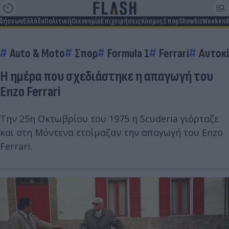
ιδήσεων
Ελλάδα
Πολιτική
Οικονομία
Επιχειρήσεις
Κόσμος
Σπορ
Showbiz
Weekend
Auto & Moto
Σπορ
Formula 1
Ferrari
Αυτοκ
Η ημέρα που σχεδιάστηκε η απαγωγή του
Enzo Ferrari
Την 25η Οκτωβρίου του 1975 η Scuderia γιόρταζε
και στη Μόντενα ετοίμαζαν την απαγωγή του Enzo
Ferrari.