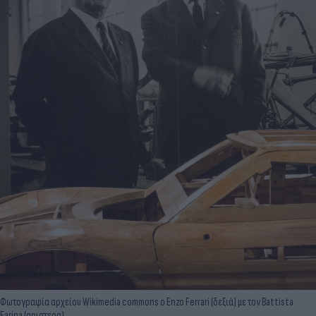
Φωτογραφία αρχείου Wikimedia commons ο Enzo Ferrari (δεξιά) με τον Battista
Farina (αριστερα)