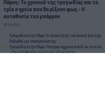
Πάρος: Το χρονικό της τραγωδίας και τα
τρία σημεία που θα ρίξουν φως - Η
αυτοθυσία του μπάρμαν
08.08.2026
Τραγωδία στην Πάρο: Ο ιδιοκτήτης του beach bar είχε
δηλωθεί ως ναυαγοσώστης
Τραγωδία στην Πάρο: Πνίγηκε 4χρονο παιδί σε πισίνα
– Προσήχθησαν γονείς και ιδιοκτήτης