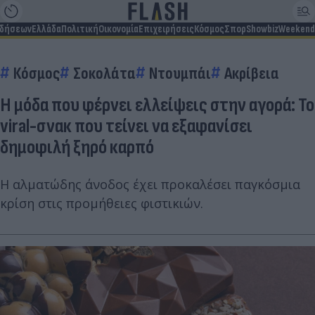
ιδήσεων
Ελλάδα
Πολιτική
Οικονομία
Επιχειρήσεις
Κόσμος
Σπορ
Showbiz
Weekend
Κόσμος
Σοκολάτα
Ντουμπάι
Ακρίβεια
Η μόδα που φέρνει ελλείψεις στην αγορά: Το
viral-σνακ που τείνει να εξαφανίσει
δημοφιλή ξηρό καρπό
Η αλματώδης άνοδος έχει προκαλέσει παγκόσμια
κρίση στις προμήθειες φιστικιών.