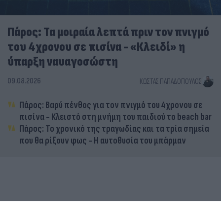
Πάρος: Τα μοιραία λεπτά πριν τον πνιγμό
του 4χρονου σε πισίνα - «Κλειδί» η
ύπαρξη ναυαγοσώστη
09.08.2026
ΚΏΣΤΑΣ ΠΑΠΑΔΌΠΟΥΛΟΣ
Πάρος: Βαρύ πένθος για τον πνιγμό του 4χρονου σε
πισίνα - Κλειστό στη μνήμη του παιδιού το beach bar
Πάρος: Το χρονικό της τραγωδίας και τα τρία σημεία
που θα ρίξουν φως - Η αυτοθυσία του μπάρμαν