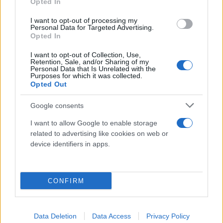
Opted In
I want to opt-out of processing my
Personal Data for Targeted Advertising.
Opted In
I want to opt-out of Collection, Use,
Retention, Sale, and/or Sharing of my
Personal Data that Is Unrelated with the
Purposes for which it was collected.
Opted Out
Google consents
Το κλιπ του TikTok που πυροδότησε παγκόσμια
I want to allow Google to enable storage
related to advertising like cookies on web or
τρέλα για τη σοκολάτα «Ντουμπάι» και
device identifiers in apps.
δημιούργησε πλήθος απομιμήσεων από μεγάλες
σοκολατοποιίες.
CONFIRM
Κάνε κλικ και δες περισσότερο
Flash.gr
στην αναζήτηση της
Google
Data Deletion
Data Access
Privacy Policy