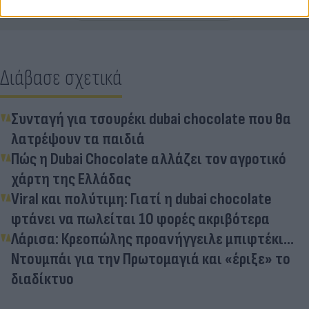
Διάβασε σχετικά
Συνταγή για τσουρέκι dubai chocolate που θα
λατρέψουν τα παιδιά
Πώς η Dubai Chocolate αλλάζει τον αγροτικό
χάρτη της Ελλάδας
Viral και πολύτιμη: Γιατί η dubai chocolate
φτάνει να πωλείται 10 φορές ακριβότερα
Λάρισα: Κρεοπώλης προανήγγειλε μπιφτέκι...
Ντουμπάι για την Πρωτομαγιά και «έριξε» το
διαδίκτυο