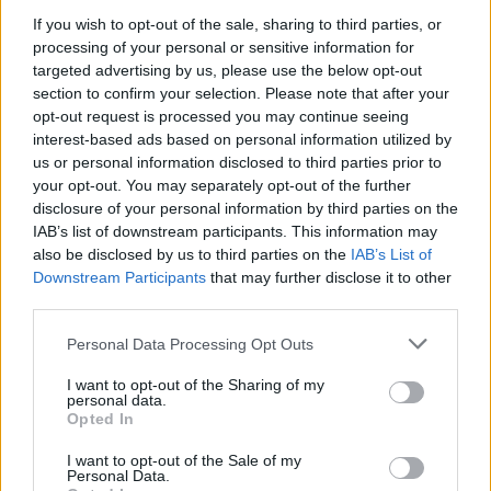
ουσιαστικά εξαντληθεί αυτή τη στιγμή», είπε.
If you wish to opt-out of the sale, sharing to third parties, or
processing of your personal or sensitive information for
targeted advertising by us, please use the below opt-out
section to confirm your selection. Please note that after your
opt-out request is processed you may continue seeing
interest-based ads based on personal information utilized by
us or personal information disclosed to third parties prior to
your opt-out. You may separately opt-out of the further
disclosure of your personal information by third parties on the
IAB’s list of downstream participants. This information may
also be disclosed by us to third parties on the
IAB’s List of
Downstream Participants
that may further disclose it to other
third parties.
Please note that this website/app uses one or more Google
Personal Data Processing Opt Outs
services and may gather and store information including but
not limited to your visit or usage behaviour. You may click to
I want to opt-out of the Sharing of my
personal data.
grant or deny consent to Google and its third-party tags to
Opted In
use your data for below specified purposes in below Google
consent section.
I want to opt-out of the Sale of my
Personal Data.