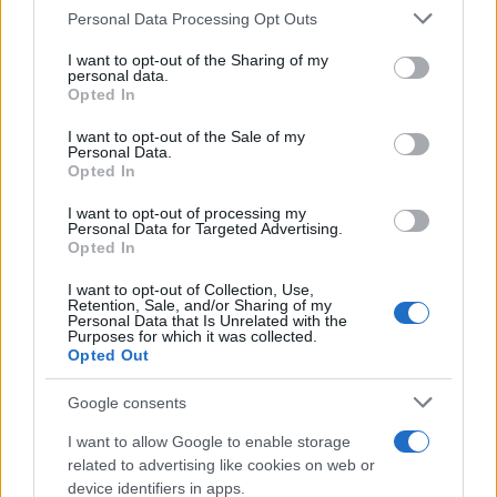
Please note that this website/app uses one or more Google
Personal Data Processing Opt Outs
services and may gather and store information including but
not limited to your visit or usage behaviour. You may click to
I want to opt-out of the Sharing of my
personal data.
grant or deny consent to Google and its third-party tags to
Opted In
use your data for below specified purposes in below Google
consent section.
I want to opt-out of the Sale of my
Personal Data.
Opted In
I want to opt-out of processing my
Personal Data for Targeted Advertising.
Opted In
I want to opt-out of Collection, Use,
Retention, Sale, and/or Sharing of my
Personal Data that Is Unrelated with the
Purposes for which it was collected.
Opted Out
Η βηταβολταϊκή μπαταρία έχει πολλά
πλεονεκτήματα σε σχέση με τις μπαταρίες λιθίου-
Google consents
ιόντων. Έχει μεγαλύτερη διάρκεια ζωής, αλλά και
I want to allow Google to enable storage
μεγαλύτερη αυτονομία, αντοχή στη θερμοκρασία
related to advertising like cookies on web or
και την υγρασία, που την καθιστά κατάλληλη για
device identifiers in apps.