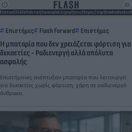
ιδήσεων
Ελλάδα
Πολιτική
Οικονομία
Επιχειρήσεις
Κόσμος
Σπορ
Showbiz
Weekend
Επιστήμες
Flash Forward
Επιστήμες
Η μπαταρία που δεν χρειάζεται φόρτιση για
δεκαετίες - Ραδιενεργή αλλά απόλυτα
ασφαλής
Επιστήμονες ανέπτυξαν μπαταρία που λειτουργεί
για δεκαετίες χωρίς φόρτιση, χάρη σε ραδιενεργό
άνθρακα.