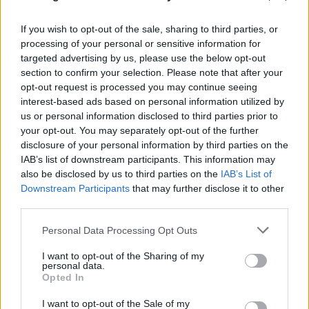
If you wish to opt-out of the sale, sharing to third parties, or
processing of your personal or sensitive information for
targeted advertising by us, please use the below opt-out
section to confirm your selection. Please note that after your
opt-out request is processed you may continue seeing
interest-based ads based on personal information utilized by
us or personal information disclosed to third parties prior to
your opt-out. You may separately opt-out of the further
disclosure of your personal information by third parties on the
IAB’s list of downstream participants. This information may
also be disclosed by us to third parties on the
IAB’s List of
Downstream Participants
that may further disclose it to other
third parties.
Please note that this website/app uses one or more Google
Personal Data Processing Opt Outs
services and may gather and store information including but
not limited to your visit or usage behaviour. You may click to
I want to opt-out of the Sharing of my
personal data.
grant or deny consent to Google and its third-party tags to
Opted In
Αριθμοί που σοκάρουν στη Ζάκυνθο: Η ΠΟΕΔΗΝ
use your data for below specified purposes in below Google
καταγγέλλει 8 βιασμούς τουριστριών από τον
consent section.
I want to opt-out of the Sale of my