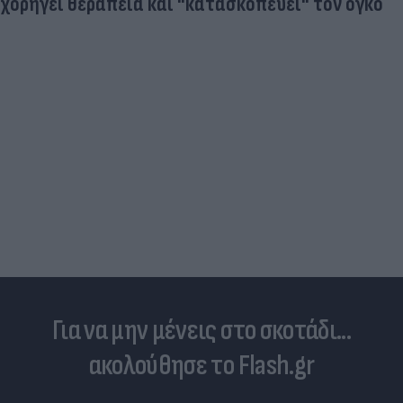
"κατασκοπεύει" τον όγκο
Οικολογική Καταστρ
δασών της Αττικής μ
Για να μην μένεις στο σκοτάδι...
ακολούθησε το Flash.gr