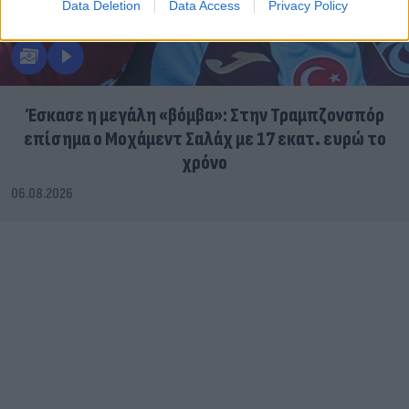
Data Deletion
Data Access
Privacy Policy
Έσκασε η μεγάλη «βόμβα»: Στην Τραμπζονσπόρ
επίσημα ο Μοχάμεντ Σαλάχ με 17 εκατ. ευρώ το
χρόνο
06.08.2026