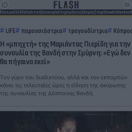
ιδήσεων
Ελλάδα
Πολιτική
Οικονομία
Επιχειρήσεις
Κόσμος
Σπορ
Showbiz
Weekend
LIFE
παρουσιάστρια
τραγουδίστρια
Κύπρο
Η «μπηχτή» της Μαριάντας Πιερίδη για την
συναυλία της Βανδή στην Σμύρνη: «Εγώ δεν
θα πήγαινα εκεί»
Τον γύρο του διαδικτύου, αλλά και τον εκπομπών
κάνει τις τελευταίες ώρες η είδηση της ακύρωσης
της συναυλίας της Δέσποινας Βανδή.