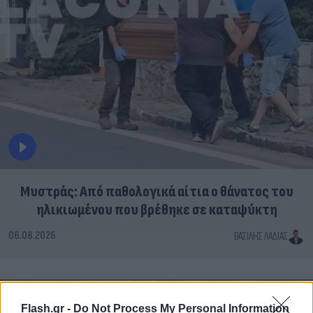
Μυστράς: Από παθολογικά αίτια ο θάνατος του
ηλικιωμένου που βρέθηκε σε καταψύκτη
06.08.2026
ΒΑΣΊΛΗΣ ΛΑΔΙΆΣ
Flash.gr -
Do Not Process My Personal Information