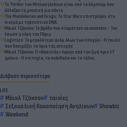
Το Thriller του Michael Jackson είναι από τα άλμπουμ που
άλλαξαν τη μουσική για πάντα
The Mandalorian and Grogu: Το Star Wars επιστρέφει στο
σινεμά με τηλεοπτικό DNA
Μάικλ Τζάκσον: Το βράδυ που σταμάτησε να αναπνέει - Τον
έσωσε η κόρη του Πάρις
Logistics: Το μεγαλύτερο φιλμ όλων των εποχών - Η ταινία
που δοκιμάζει τα όρια της αντοχής
Μάικλ Τζάκσον: Ο «Βασιλιάς» έφυγε από την ζωή πριν 17
χρόνια - Η επιτυχία, τα σκάνδαλα και το τέλος
Διάβασε περισσότερα
LIFE
Μάικλ Τζάκσον
ταινίες
Σεξουαλική Κακοποίηση Ανηλίκων
Showbiz
Weekend