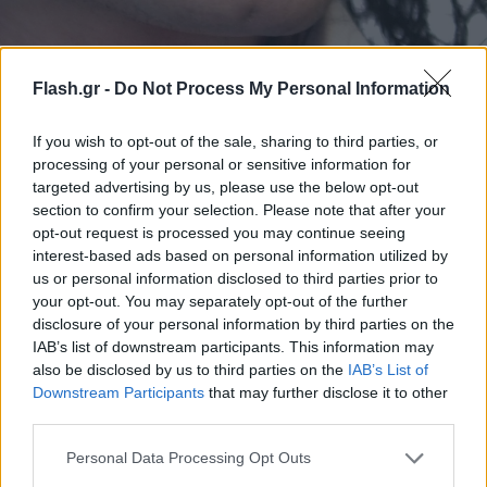
Φωτ. αρχείου ΑΠΕ ΕΡΑ
Flash.gr -
Do Not Process My Personal Information
Σε αυτή την εκδοχή, οι υπερβολικές πλαστικές
If you wish to opt-out of the sale, sharing to third parties, or
processing of your personal or sensitive information for
επεμβάσεις του θεωρούνται «συκοφαντία». Στα
targeted advertising by us, please use the below opt-out
social media κυκλοφορούν συγκριτικές
section to confirm your selection. Please note that after your
φωτογραφίες με χρήστες να υποστηρίζουν ότι «τα
opt-out request is processed you may continue seeing
interest-based ads based on personal information utilized by
ζυγωματικά είναι ίδια» ή ότι «απλώς φορούσε άλλο
us or personal information disclosed to third parties prior to
μακιγιάζ». Παράλληλα, η εξήγηση του Τζάκσον πως
your opt-out. You may separately opt-out of the further
το δέρμα του έγινε πιο ανοιχτό λόγω λεύκης
disclosure of your personal information by third parties on the
αποτελεί μια ακόμη πεδίο μάχης, με υποστηρικτές
IAB’s list of downstream participants. This information may
also be disclosed by us to third parties on the
IAB’s List of
να δημοσιεύουν φωτογραφίες για να αποδείξουν
Downstream Participants
that may further disclose it to other
ότι δεν χρησιμοποιούσε λευκαντικές ουσίες.
third parties.
Please note that this website/app uses one or more Google
Personal Data Processing Opt Outs
Ψηφιακή αναρχία και φυλετική αμηχανία
services and may gather and store information including but