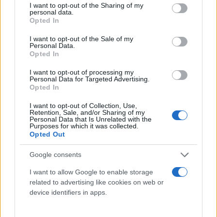
not limited to your visit or usage behaviour. You may click to
I want to opt-out of the Sharing of my
personal data.
Στον gamified κόσμο των social media, όπου όλα
grant or deny consent to Google and its third-party tags to
Opted In
use your data for below specified purposes in below Google
γίνονται για engagement, ο Τζάκσον έχει
consent section.
I want to opt-out of the Sale of my
μετατραπεί σε προϊόν προς υπεράσπιση κι όλα
Personal Data.
Opted In
αυτά με τη βοήθεια AI. Οι ελαφρώς αλλοιωμένες
εικόνες και ήχοι που κυριαρχούν στα timelines
I want to opt-out of processing my
Personal Data for Targeted Advertising.
δημιουργούν μια πειστική εντύπωση, για κάποιον
Opted In
που δεν ξέρει, πως πρόκειται για μια
I want to opt-out of Collection, Use,
προσωπικότητα πλασμένη από τα social media:
Retention, Sale, and/or Sharing of my
Personal Data that Is Unrelated with the
χαριτωμένη, καλή, βασανισμένη και απορριφθείσα
Purposes for which it was collected.
από έναν κόσμο που «δεν την άξιζε».
Opted Out
Google consents
Όμως, πίσω από τη ρομαντική αυτή αφήγηση
I want to allow Google to enable storage
υπάρχει το μεγάλο, άβολο γεγονός: ότι ο Τζάκσον
related to advertising like cookies on web or
ήταν ένας μαύρος άνδρας που μεταμόρφωσε την
device identifiers in apps.
εμφάνισή του μέχρι του σημείου να σβήσει τα
φυλετικά χαρακτηριστικά του. Ο πατέρας του ήταν,