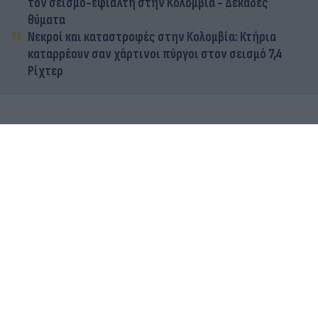
τον σεισμό-εφιάλτη στην Κολομβία - Δεκάδες
θύματα
Νεκροί και καταστροφές στην Κολομβία: Κτήρια
καταρρέουν σαν χάρτινοι πύργοι στον σεισμό 7,4
Ρίχτερ