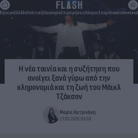
ιδήσεων
Ελλάδα
Πολιτική
Οικονομία
Επιχειρήσεις
Κόσμος
Σπορ
Showbiz
Weekend
Η νέα ταινία και η συζήτηση που
ανοίγει ξανά γύρω από την
κληρονομιά και τη ζωή του Μάικλ
Τζάκσον
Μαρία Κατρινάκη
17.05.2026 09:00