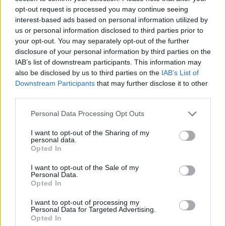
τουλάχιστον ακόμη τέσσερις γυναίκες στα κεντρικά
opt-out request is processed you may continue seeing
interest-based ads based on personal information utilized by
γραφεία στο Παρίσι έχουν καταγγείλει εκφοβισμό
us or personal information disclosed to third parties prior to
και παρενόχληση. Τρεις από αυτές είχαν καταθέσει
your opt-out. You may separately opt-out of the further
στο δικαστήριο εργατικών διαφορών και οι
disclosure of your personal information by third parties on the
IAB’s list of downstream participants. This information may
υποθέσεις τους έχουν διευθετηθεί. Αντίστοιχες
also be disclosed by us to third parties on the
IAB’s List of
αναφορές έχουν υποβάλει και άνδρες υπάλληλοι.
Downstream Participants
that may further disclose it to other
third parties.
Η εταιρεία αρνήθηκε να σχολιάσει τις
Please note that this website/app uses one or more Google
Personal Data Processing Opt Outs
συγκεκριμένες υποθέσεις, τονίζοντας ότι οι
services and may gather and store information including but
προσφυγές στο γαλλικό εργατικό δικαστήριο είναι
not limited to your visit or usage behaviour. You may click to
I want to opt-out of the Sharing of my
personal data.
grant or deny consent to Google and its third-party tags to
σύνηθες φαινόμενο στην τοπική αγορά. Πηγή κοντά
Opted In
use your data for below specified purposes in below Google
στην εταιρεία ανέφερε ότι «η αναρρωτική άδεια
consent section.
I want to opt-out of the Sale of my
κατά τη διάρκεια της διαδικασίας απόλυσης δεν
Personal Data.
Opted In
είναι σπάνια», προσθέτοντας πως «δεν
αναγνωρίζουν τον χαρακτηρισμό της κουλτούρας
I want to opt-out of processing my
Personal Data for Targeted Advertising.
της εταιρείας όπως παρουσιάζεται».
Opted In