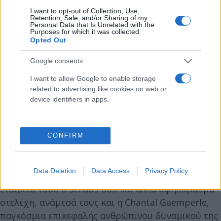
I want to opt-out of Collection, Use,
Τον Σεπτέμβριο του 2024, ο τότε CEO Philippe
Retention, Sale, and/or Sharing of my
Personal Data that Is Unrelated with the
Schaus και η επικεφαλής HR Paula Fallowfield
Purposes for which it was collected.
Opted Out
έστειλαν σημείωμα στο προσωπικό, προσπαθώντας
να κατευνάσουν τις ανησυχίες σχετικά με τις
Google consents
αποχωρήσεις και τους δημόσιους ισχυρισμούς.
I want to allow Google to enable storage
«Σας διαβεβαιώνουμε ότι κάθε υπόθεση έχει
related to advertising like cookies on web or
αντιμετωπιστεί με σύνεση, δικαιοσύνη και
device identifiers in apps.
σύμφωνα με τις αξίες μας», έγραψαν, τονίζοντας
ότι «η αγωνία που μπορεί να προκαλέσουν οι
μονόπλευρες αφηγήσεις» δεν πρέπει να
CONFIRM
υποτιμάται.
Data Deletion
Data Access
Privacy Policy
Τους επόμενους μήνες, αποχώρησαν από την
εταιρεία τόσο ο Schaus όσο και άλλα υψηλόβαθμα
στελέχη, ανάμεσά τους και η Chantal Gaemperle,
παγκόσμια επικεφαλής ανθρώπινου δυναμικού της