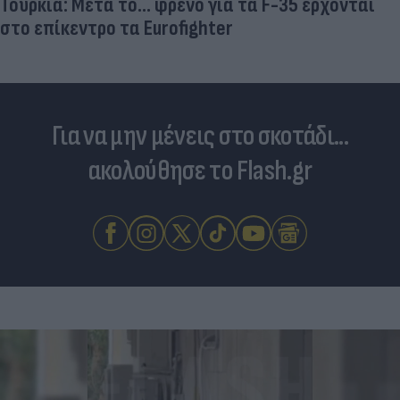
Τουρκία: Μετά το... φρένο για τα F-35 έρχονται
στο επίκεντρο τα Eurofighter
Για να μην μένεις στο σκοτάδι...
ακολούθησε το Flash.gr