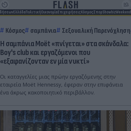
ιδήσεων
Ελλάδα
Πολιτική
Οικονομία
Επιχειρήσεις
Κόσμος
Σπορ
Showbiz
Weekend
Κόσμος
σαμπάνια
Σεξουαλική Παρενόχληση
Η σαμπάνια Moët «πνίγεται» στα σκάνδαλα:
Boy's club και εργαζόμενοι που
«εξαφανίζονταν εν μία νυκτί»
Οι καταγγελίες μιας πρώην εργαζόμενης στην
εταιρεία Moët Hennessy, έφεραν στην επιφάνεια
ένα άκρως κακοποιητικό περιβάλλον.