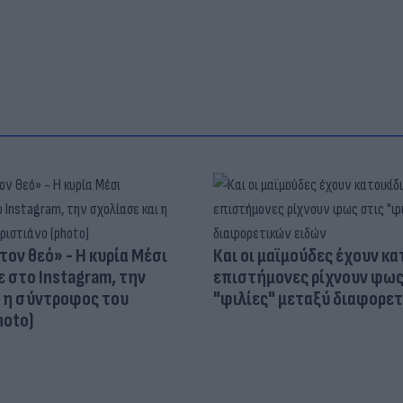
τον θεό» - Η κυρία Μέσι
Και οι μαϊμούδες έχουν κατ
 στο Instagram, την
επιστήμονες ρίχνουν φως
ι η σύντροφος του
"φιλίες" μεταξύ διαφορε
hoto)