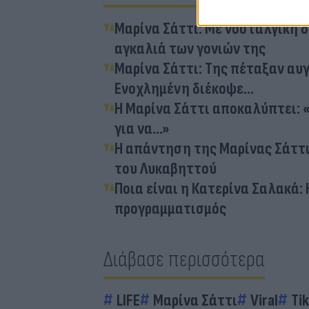
Μαρίνα Σάττι: Με νοσταλγική 
αγκαλιά των γονιών της
Μαρίνα Σάττι: Της πέταξαν αυ
Ενοχλημένη διέκοψε...
Η Μαρίνα Σάττι αποκαλύπτει: 
για να...»
Η απάντηση της Μαρίνας Σάττι
του Λυκαβηττού
Ποια είναι η Κατερίνα Σαλακά: 
προγραμματισμός
Διάβασε περισσότερα
LIFE
Μαρίνα Σάττι
Viral
Ti