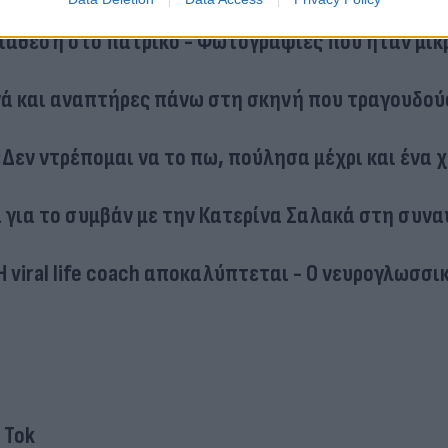
διάθεση στο πατρικό - Φωτογραφίες που ήταν μικ
γά και αναπτήρες πάνω στη σκηνή που τραγουδού
«Δεν ντρέπομαι να το πω, πούλησα μέχρι και ένα 
 για το συμβάν με την Κατερίνα Σαλακά στη συνα
Η viral life coach αποκαλύπτεται - Ο νευρογλωσσι
k Tok