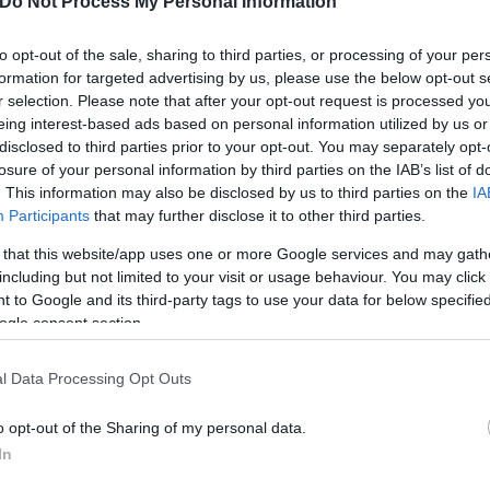
Do Not Process My Personal Information
to opt-out of the sale, sharing to third parties, or processing of your per
formation for targeted advertising by us, please use the below opt-out s
όνο δεν εμφανίστηκε στη σκηνή του Λυκαβηττού, α
r selection. Please note that after your opt-out request is processed y
eing interest-based ads based on personal information utilized by us or
disclosed to third parties prior to your opt-out. You may separately opt-
losure of your personal information by third parties on the IAB’s list of
η Κατερίνα Σαλακά λέει σε ένα από τα βίντεο: «Παι
. This information may also be disclosed by us to third parties on the
IA
Μαρίνα Σάττι δεν με δέχεται μέσα, οι συνεργάτες δεν
Participants
that may further disclose it to other third parties.
αράσταση. Μου φέρονται με πάρα πολύ περίεργο και
 that this website/app uses one or more Google services and may gath
νατύχει τέτοιο πράγμα. Ενώ έχω συνεννοηθεί με τη
including but not limited to your visit or usage behaviour. You may click 
ι, δεν μου επιτρέπουν καν να μπω στα καμαρίνια, ε
 to Google and its third-party tags to use your data for below specifi
ogle consent section.
νται με πάρα πολύ άσχημο τρόπο. Αυτή τη στιγμή η
ιο άσχημο τρόπο».
l Data Processing Opt Outs
o opt-out of the Sharing of my personal data.
In