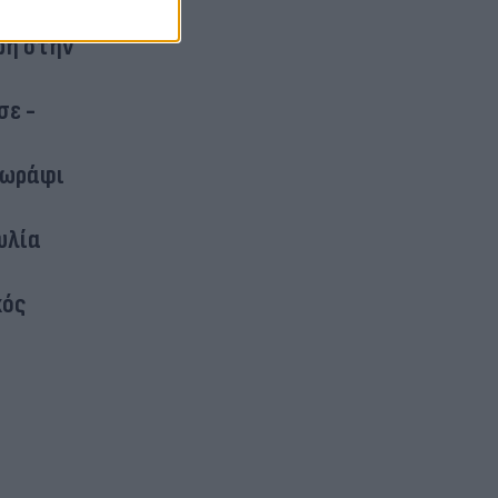
ρή στην
σε -
χωράφι
υλία
κός