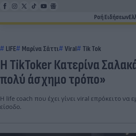
Ροή Ειδήσεων
Ελ
LIFE
Μαρίνα Σάττι
Viral
Tik Tok
Η TikToker Κατερίνα Σαλακ
πολύ άσχημο τρόπο»
Η life coach που έχει γίνει viral επρόκειτο 
είσοδο.