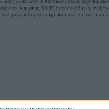
νωνικής δικτύωσης, η Κατερίνα Σαλακά είχε συμφων
βράδυ της Κυριακής (08/09) στον Λυκαβηττό, ανεβαί
 την τραγουδίστρια να χρησιμοποιεί κάποιες από τις