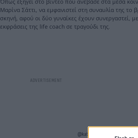
Όπως εξηγεί στο βίντεο που ανέβασε στα μέσα κοι
Μαρίνα Σάττι, να εμφανιστεί στη συναυλία της το 
σκηνή, αφού οι δύο γυναίκες έχουν συνεργαστεί, με
εκφράσεις της life coach σε τραγούδι της.
@katerinasalaka