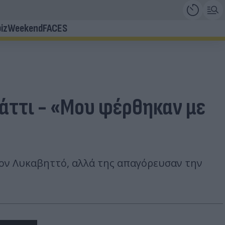
iz
Weekend
FACES
Σάττι - «Μου φέρθηκαν με
 στον Λυκαβηττό, αλλά της απαγόρευσαν την