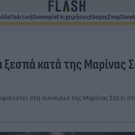
λάδα
Πολιτική
Οικονομία
Επιχειρήσεις
Κόσμος
Σπορ
Showb
ά ξεσπά κατά της Μαρίνας 
να εμφανιστεί στη συναυλία της Μαρίνας Σάττι