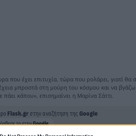
α που έχει επιτυχία, τώρα που ρολάρει, γιατί θα σ
υνέχεια μπροστά στη μούρη του κόσμου και να βγάζω
σε πάει κάπου», επισημαίνει η Μαρίνα Σάττι.
ερο
Flash.gr
στην αναζήτηση της
Google