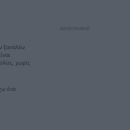
ν ξαναλέω
είναι
ολίες, χωρίς
χω ένα