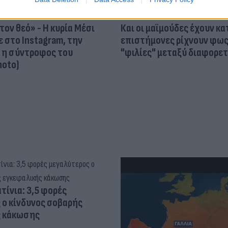
τον θεό» - Η κυρία Μέσι
Και οι μαϊμούδες έχουν κατ
 στο Instagram, την
επιστήμονες ρίχνουν φως
ι η σύντροφος του
"φιλίες" μεταξύ διαφορε
hoto)
τίνια: 3,5 φορές
 ο κίνδυνος σοβαρής
ς κάκωσης