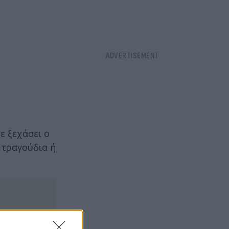
ε ξεχάσει ο
 τραγούδια ή