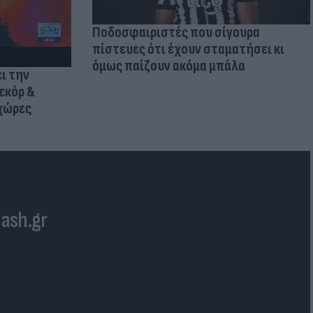
Ποδοσφαιριστές που σίγουρα
πίστευες ότι έχουν σταματήσει κι
όμως παίζουν ακόμα μπάλα
ι την
εκόρ &
 χώρες
lash.gr