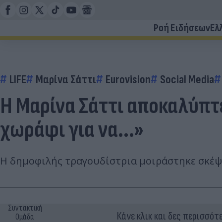
Ροή Ειδήσεων
Ελ
LIFE
Μαρίνα Σάττι
Eurovision
Social Media
Η Μαρίνα Σάττι αποκαλύπτε
χωράφι για να...»
H δημοφιλής τραγουδίστρια μοιράστηκε σκέψε
Συντακτική
Κάνε κλικ και δες περισσότ
Ομάδα