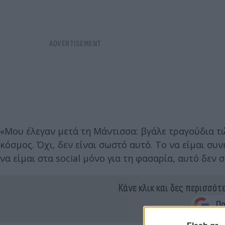
«Μου έλεγαν μετά τη Μάντισσα: βγάλε τραγούδια τώρ
κόσμος. Όχι, δεν είναι σωστό αυτό. Το να είμαι σ
να είμαι στα social μόνο για τη φασαρία, αυτό δεν 
Κάνε κλικ και δες περισσότ