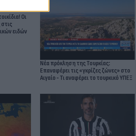
οικίδια! Οι
 στις
τικών ειδών
Νέα πρόκληση της Τουρκίας:
Επαναφέρει τις «γκρίζες ζώνες» στο
Αιγαίο - Τι αναφέρει το τουρκικό ΥΠΕΞ