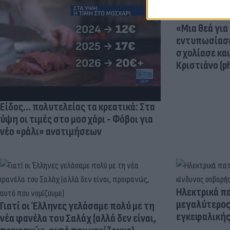
«Μια θεά για 
εντυπωσίασε
σχολίασε κα
Κριστιάνο (p
Είδος... πολυτελείας τα κρεατικά: Στα
ύψη οι τιμές στο μοσχάρι - Φόβοι για
νέο «ράλι» ανατιμήσεων
Ηλεκτρικά πα
μεγαλύτερος
Γιατί οι Έλληνες γελάσαμε πολύ με τη
εγκεφαλική
νέα φανέλα του Σαλάχ (αλλά δεν είναι,