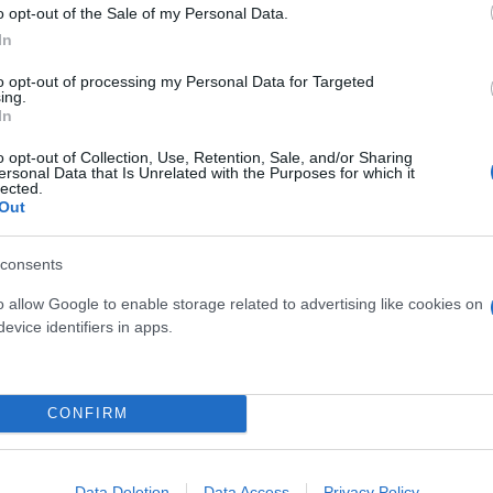
o opt-out of the Sale of my Personal Data.
In
εσπά κατά της Μαρίνας Σάττι - «Μου φέρθηκαν με
to opt-out of processing my Personal Data for Targeted
ing.
In
o opt-out of Collection, Use, Retention, Sale, and/or Sharing
ersonal Data that Is Unrelated with the Purposes for which it
lected.
Out
n
Social Media
Instagram
consents
o allow Google to enable storage related to advertising like cookies on
evice identifiers in apps.
CONFIRM
Data Deletion
Data Access
Privacy Policy