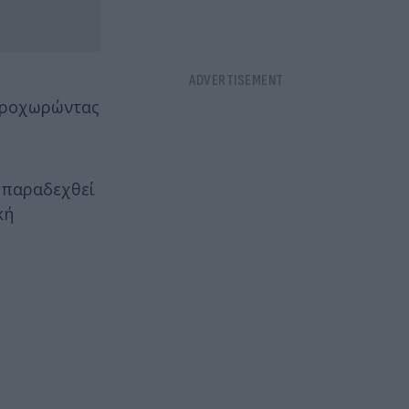
 προχωρώντας
α παραδεχθεί
κή