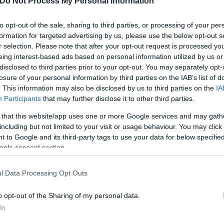
Do Not Process My Personal Information
to opt-out of the sale, sharing to third parties, or processing of your per
formation for targeted advertising by us, please use the below opt-out s
r selection. Please note that after your opt-out request is processed y
eing interest-based ads based on personal information utilized by us or
disclosed to third parties prior to your opt-out. You may separately opt-
losure of your personal information by third parties on the IAB’s list of
θηκε από το κοινό στην κατάμεστη Επίδαυρο στη
. This information may also be disclosed by us to third parties on the
IA
Participants
that may further disclose it to other third parties.
ίνηση σε θαυμαστές που δεν είχαν να πληρώσουν 
 that this website/app uses one or more Google services and may gath
including but not limited to your visit or usage behaviour. You may click 
 to Google and its third-party tags to use your data for below specifi
 παρών στο εκρηκτικό live - Ο σύντροφός της ασ
ogle consent section.
Ν τέσσερις ημέρες πριν από την πρεμιέρα της ε
l Data Processing Opt Outs
γά και αναπτήρες πάνω στη σκηνή που τραγουδού
o opt-out of the Sharing of my personal data.
In
διάθεση στο πατρικό - Φωτογραφίες που ήταν μικ