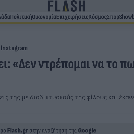
λάδα
Πολιτική
Οικονομία
Επιχειρήσεις
Κόσμος
Σπορ
Showb
Instagram
ι: «Δεν ντρέπομαι να το πω
ις της με διαδικτυακούς της φίλους και έκαν
ερο
Flash.gr
στην αναζήτηση της
Google