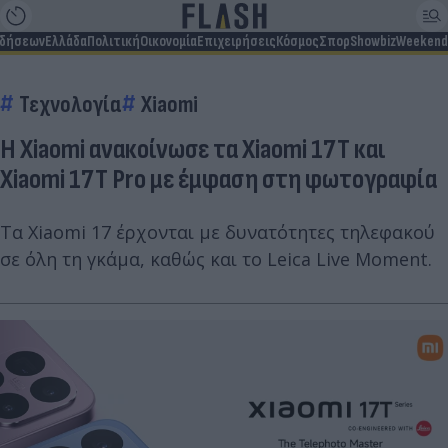
ιδήσεων
Ελλάδα
Πολιτική
Οικονομία
Επιχειρήσεις
Κόσμος
Σπορ
Showbiz
Weekend
Τεχνολογία
Xiaomi
Η Xiaomi ανακοίνωσε τα Xiaomi 17T και
Xiaomi 17T Pro με έμφαση στη φωτογραφία
Τα Xiaomi 17 έρχονται με δυνατότητες τηλεφακού
σε όλη τη γκάμα, καθώς και το Leica Live Moment.