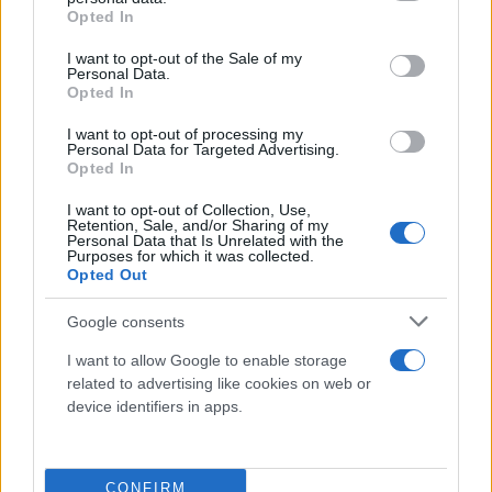
grant or deny consent to Google and its third-party tags to
Opted In
υπάρχουν εξαιρετικά λεπτά πλαίσια (bezels) που
use your data for below specified purposes in below Google
consent section.
δημιουργούν μια εντυπωσιακή εμφάνιση,
I want to opt-out of the Sale of my
Personal Data.
εστιάζοντας την προσοχή στην οθόνη.
Opted In
Συγκεκριμένα, το Xiaomi 17T Pro το επιτυγχάνει
I want to opt-out of processing my
αυτό με την καινοτόμο λύση συσκευασίας LIPO, με
Personal Data for Targeted Advertising.
Opted In
αποτέλεσμα πλαίσια ίδιου μεγέθους 1,29 χιλιοστών
και στις τέσσερις πλευρές. Παράλληλα, το Xiaomi
I want to opt-out of Collection, Use,
Retention, Sale, and/or Sharing of my
17T έρχεται σε μια πιο συμπαγή μορφή που
Personal Data that Is Unrelated with the
Purposes for which it was collected.
διαθέτει βελτιωμένο και ελαφρύ σχεδιασμό,
Opted Out
βελτιστοποιημένο για εύκολη χρήση με το ένα χέρι
για χρήστες που εκτιμούν τη φορητότητα και την
Google consents
άνεση.
I want to allow Google to enable storage
related to advertising like cookies on web or
device identifiers in apps.
CONFIRM