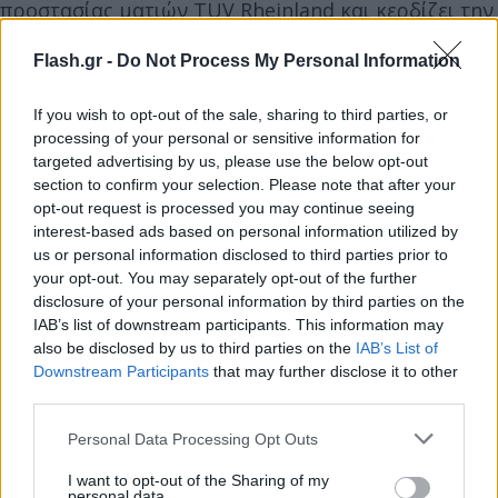
προστασίας ματιών TÜV Rheinland και κερδίζει την
πρώτη, για τη Xiaomi, πιστοποίηση Intelligent Eye
Flash.gr -
Do Not Process My Personal Information
Care της TÜV Rheinland.
If you wish to opt-out of the sale, sharing to third parties, or
Στην καρδιά αυτής της εξαιρετικής οπτικής
processing of your personal or sensitive information for
εμπειρίας βρίσκεται μια οθόνη 1.5K AMOLED με
targeted advertising by us, please use the below opt-out
section to confirm your selection. Please note that after your
μέγιστη φωτεινότητα 3500 nits που προσφέρει
opt-out request is processed you may continue seeing
καθαρή ποιότητα εικόνας και υψηλή χρωματική
interest-based ads based on personal information utilized by
ακρίβεια, ακόμη και στο έντονο ηλιακό φως. Το
us or personal information disclosed to third parties prior to
your opt-out. You may separately opt-out of the further
Xiaomi 17T Pro προχωρά ένα βήμα παραπέρα,
disclosure of your personal information by third parties on the
βελτιώνοντας τη νυχτερινή θέαση σε εξαιρετικά
IAB’s list of downstream participants. This information may
χαμηλό φωτισμό με ελάχιστη φωτεινότητα 1 nit σε
also be disclosed by us to third parties on the
IAB’s List of
επίπεδο hardware. Η θέαση δεν είναι μόνο
Downstream Participants
that may further disclose it to other
third parties.
πεντακάθαρη, αλλά και απίστευτα ομαλή με υψηλό
ρυθμό ανανέωσης που προσφέρεται σε όλη τη
Please note that this website/app uses one or more Google
Personal Data Processing Opt Outs
services and may gather and store information including but
σειρά, συγκεκριμένα έως 144Hz στην Pro έκδοση
not limited to your visit or usage behaviour. You may click to
I want to opt-out of the Sharing of my
και 120Hz στη βασική έκδοση. Γύρω από την οθόνη
personal data.