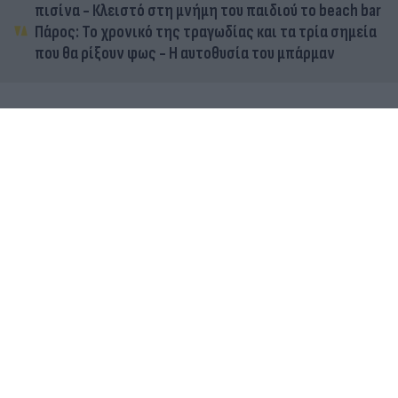
πισίνα - Κλειστό στη μνήμη του παιδιού το beach bar
Πάρος: Το χρονικό της τραγωδίας και τα τρία σημεία
που θα ρίξουν φως - Η αυτοθυσία του μπάρμαν