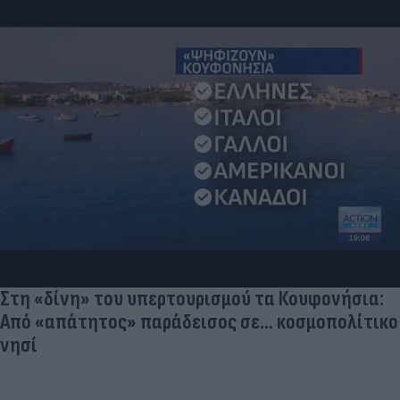
Στη «δίνη» του υπερτουρισμού τα Κουφονήσια:
Από «απάτητος» παράδεισος σε... κοσμοπολίτικο
νησί