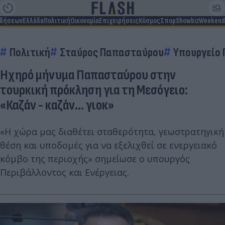
ιδήσεων
Ελλάδα
Πολιτική
Οικονομία
Επιχειρήσεις
Κόσμος
Σπορ
Showbiz
Weekend
Πολιτική
Σταύρος Παπασταύρου
Υπουργείο 
Ηχηρό μήνυμα Παπασταύρου στην
τουρκική πρόκληση για τη Μεσόγειο:
«Καζάν - καζάν… γιοκ»
«Η χώρα μας διαθέτει σταθερότητα, γεωστρατηγική
θέση και υποδομές για να εξελιχθεί σε ενεργειακό
κόμβο της περιοχής» σημείωσε ο υπουργός
Περιβάλλοντος και Ενέργειας.