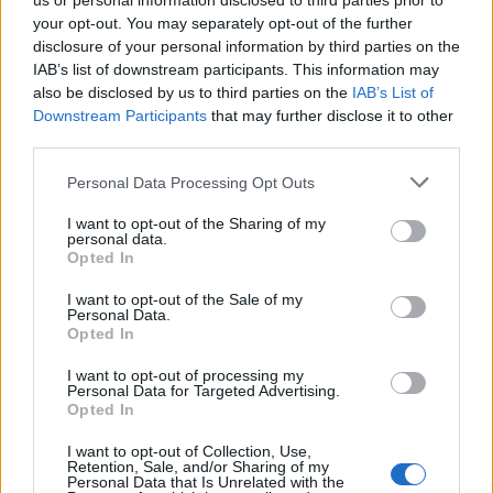
us or personal information disclosed to third parties prior to
σχεδιασμό. Δίνοντας το χρονοδιάγραμμα του
your opt-out. You may separately opt-out of the further
disclosure of your personal information by third parties on the
διαγωνισμού, επεσήμανε ότι η συμφωνία θα
IAB’s list of downstream participants. This information may
κατατεθεί στο Ελεγκτικό Συμβούλιο μέσα στον
also be disclosed by us to third parties on the
IAB’s List of
Νοέμβριο, ώστε μετά να πάει στην Βουλή προς
Downstream Participants
that may further disclose it to other
επικύρωση και στις αρχές του 2026 να ξεκινήσουν
third parties.
οι σεισμικές και γεωφυσικές έρευνες, οι οποίες θα
Please note that this website/app uses one or more Google
Personal Data Processing Opt Outs
χρειαστούν 2 με 3 χρόνια για να ολοκληρωθούν.
services and may gather and store information including but
not limited to your visit or usage behaviour. You may click to
I want to opt-out of the Sharing of my
personal data.
grant or deny consent to Google and its third-party tags to
Opted In
use your data for below specified purposes in below Google
consent section.
I want to opt-out of the Sale of my
Personal Data.
Opted In
I want to opt-out of processing my
Personal Data for Targeted Advertising.
Opted In
I want to opt-out of Collection, Use,
Retention, Sale, and/or Sharing of my
Personal Data that Is Unrelated with the