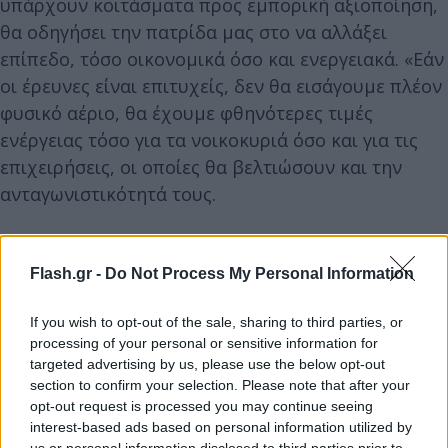
υπάρχουν κοιτάσματα προς εμπορική αξιοποίηση,
θα οδηγήσει την πατρίδα μας στο να αλλάξει
επίπεδο, τόσο οικονομικά όσο και ενεργειακά. «Εάν
οι έρευνες είναι επιτυχείς, δεν θα εισάγουμε πλέον
φυσικό αέριο, θα έχουμε φθηνότερες τιμές
ενέργειας τόσο για τα νοικοκυριά όσο και για τις
επιχειρήσεις, οι οποίες θα βελτιώσουν και την
ανταγωνιστικότητά τους.
Η χώρα μας θα αποκτήσει ενεργειακή αυτάρκεια
Flash.gr -
Do Not Process My Personal Information
και το επίπεδο ζωής των Ελλήνων και των
Ελληνίδων θα βελτιωθεί σε πολύ μεγάλο βαθμό»,
If you wish to opt-out of the sale, sharing to third parties, or
ανέφερε ο ίδιος. Παράλληλα τόνισε ότι η επιτυχία
processing of your personal or sensitive information for
αυτή αποτελεί το επιστέγασμα 15ετούς
targeted advertising by us, please use the below opt-out
προσπάθειας, ωστόσο η Κυβέρνηση της Νέας
section to confirm your selection. Please note that after your
opt-out request is processed you may continue seeing
Δημοκρατίας την υλοποίησε, μεγαλώνοντας και
interest-based ads based on personal information utilized by
ενισχύοντας την Ελλάδα, κάνοντας πράξη τον