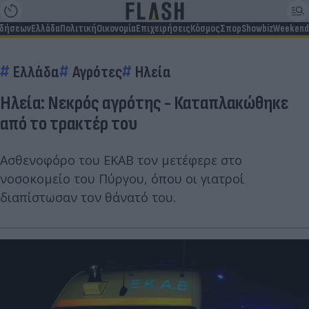
ιδήσεων
Ελλάδα
Πολιτική
Οικονομία
Επιχειρήσεις
Κόσμος
Σπορ
Showbiz
Weekend
Ελλάδα
Αγρότες
Ηλεία
Ηλεία: Νεκρός αγρότης - Καταπλακώθηκε
από το τρακτέρ του
Ασθενοφόρο του ΕΚΑΒ τον μετέφερε στο
νοσοκομείο του Πύργου, όπου οι γιατροί
διαπίστωσαν τον θάνατό του.