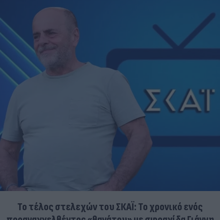
Το τέλος στελεχών του ΣΚΑΪ: Το χρονικό ενός
προαναγγελθέντος «θανάτου» με σφραγίδα Γιάννη