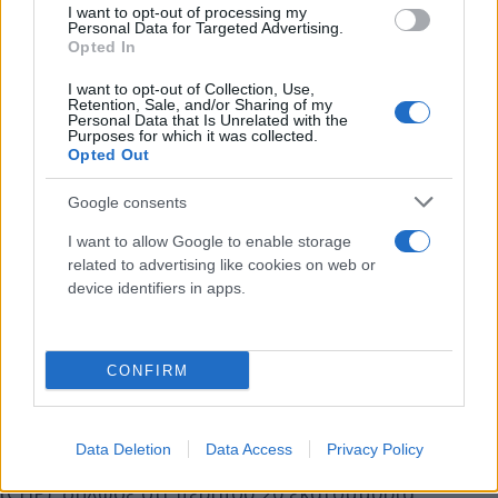
I want to opt-out of processing my
Personal Data for Targeted Advertising.
Opted In
I want to opt-out of Collection, Use,
Retention, Sale, and/or Sharing of my
Personal Data that Is Unrelated with the
Purposes for which it was collected.
Opted Out
Google consents
I want to allow Google to enable storage
related to advertising like cookies on web or
device identifiers in apps.
Μαζική στήριξη σε Ιμάμογλου
Ο δήμαρχος του μητροπολιτικού δήμου της
CONFIRM
Άγκυρας, ο Μανσούρ Γιαβάς, μετά την ολοκλήρωση
στις 19:00 τοπική ώρα της εσωκομματικής
Data Deletion
Data Access
Privacy Policy
ψηφοφορίας στο Ρεπουμπλικανικό Λαϊκό Κόμμα
(CHP), δήλωσε ότι περίπου 20 εκατομμύρια