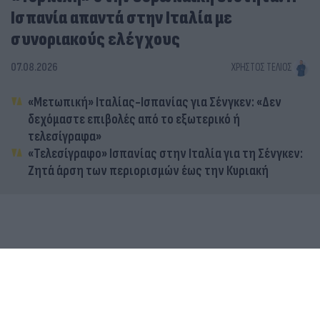
Ισπανία απαντά στην Ιταλία με
συνοριακούς ελέγχους
07.08.2026
ΧΡΉΣΤΟΣ ΤΈΛΙΟΣ
«Μετωπική» Ιταλίας-Ισπανίας για Σένγκεν: «Δεν
δεχόμαστε επιβολές από το εξωτερικό ή
τελεσίγραφα»
«Τελεσίγραφο» Ισπανίας στην Ιταλία για τη Σένγκεν:
Ζητά άρση των περιορισμών έως την Κυριακή