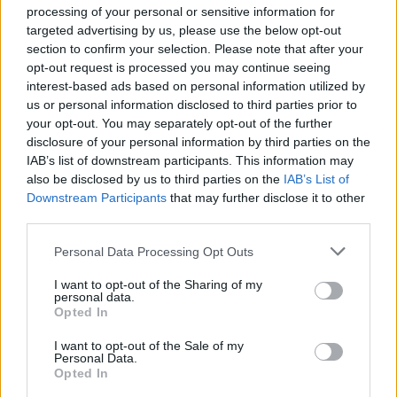
Κωνσταντινούπολης μετά την προφυλάκιση
processing of your personal or sensitive information for
targeted advertising by us, please use the below opt-out
Ιμάμογλου
pic.twitter.com/rY0QUwn5PI
section to confirm your selection. Please note that after your
— Flash.gr (@flashgrofficial)
March 23, 2025
opt-out request is processed you may continue seeing
interest-based ads based on personal information utilized by
us or personal information disclosed to third parties prior to
Ο δήμαρχος, που είναι ο κυριότερος αντίπαλος του
your opt-out. You may separately opt-out of the further
Τούρκου προέδρου Ρετζέπ Ταγίπ Ερντογάν,
disclosure of your personal information by third parties on the
οδηγήθηκε στη φυλακή της Σιλιβρίας, στη δυτική
IAB’s list of downstream participants. This information may
Κωνσταντινούπολη, μαζί με πολλούς
also be disclosed by us to third parties on the
IAB’s List of
Downstream Participants
that may further disclose it to other
συγκατηγορουμένους του, όπως ανέφεραν το
third parties.
κόμμα του και τουρκικά ΜΜΕ.
Please note that this website/app uses one or more Google
Personal Data Processing Opt Outs
services and may gather and store information including but
Ο δήμαρχος, που καταγγέλλει τις «ανήθικες και
not limited to your visit or usage behaviour. You may click to
I want to opt-out of the Sharing of my
αβάσιμες» κατηγορίες που του προσάπτονται,
personal data.
grant or deny consent to Google and its third-party tags to
Opted In
απομακρύνθηκε επίσης από τα καθήκοντά του
use your data for below specified purposes in below Google
consent section.
σήμερα, όπως ανακοίνωσαν οι αρχές.
I want to opt-out of the Sale of my
Personal Data.
Opted In