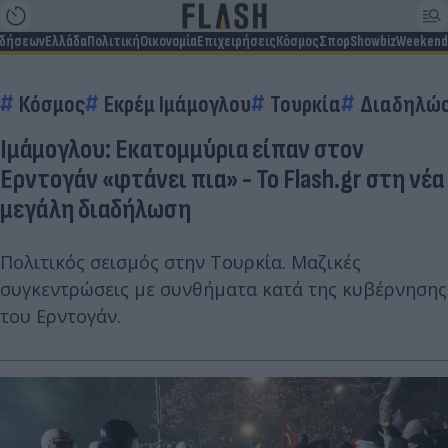
ιδήσεων
Ελλάδα
Πολιτική
Οικονομία
Επιχειρήσεις
Κόσμος
Σπορ
Showbiz
Weekend
Κόσμος
Εκρέμ Ιμάμογλου
Τουρκία
Διαδηλώσ
Ιμάμογλου: Εκατομμύρια είπαν στον
Ερντογάν «φτάνει πια» - Το Flash.gr στη νέα
μεγάλη διαδήλωση
Πολιτικός σεισμός στην Τουρκία. Μαζικές
συγκεντρώσεις με συνθήματα κατά της κυβέρνησης
του Ερντογάν.