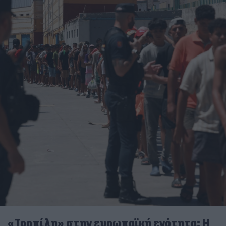
«Τορπίλη» στην ευρωπαϊκή ενότητα: Η