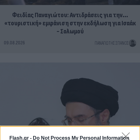
Φειδίας Παναγιώτου: Αντιδράσεις για την...
«τουριστική» εμφάνιση στην εκδήλωση για Ισαάκ
- Σολωμού
09.08.2026
ΠΑΝΑΓΙΏΤΗΣ ΣΠΑΝΌΣ
Flash.gr -
Do Not Process My Personal Information