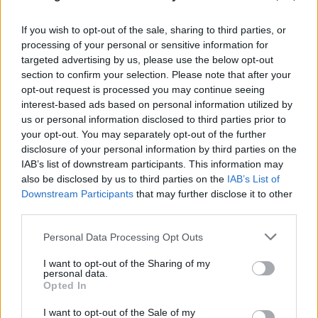
If you wish to opt-out of the sale, sharing to third parties, or
processing of your personal or sensitive information for
targeted advertising by us, please use the below opt-out
section to confirm your selection. Please note that after your
opt-out request is processed you may continue seeing
interest-based ads based on personal information utilized by
us or personal information disclosed to third parties prior to
your opt-out. You may separately opt-out of the further
Μοτζτάμπα Χαμενεΐ: Νέο βίντεο εν μέσω φημών
disclosure of your personal information by third parties on the
IAB’s list of downstream participants. This information may
για την υγεία του – Άγνωστο πότε καταγράφηκε
also be disclosed by us to third parties on the
IAB’s List of
09.08.2026
Downstream Participants
that may further disclose it to other
third parties.
Please note that this website/app uses one or more Google
Personal Data Processing Opt Outs
services and may gather and store information including but
not limited to your visit or usage behaviour. You may click to
I want to opt-out of the Sharing of my
personal data.
grant or deny consent to Google and its third-party tags to
Opted In
use your data for below specified purposes in below Google
consent section.
I want to opt-out of the Sale of my