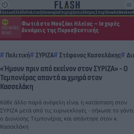
ιδήσεων
Ελλάδα
Πολιτική
Οικονομία
Επιχειρήσεις
Κόσμος
Σπορ
Showbiz
Weekend
Φωτιά στο Μουζάκι Ηλείας – Ισχυρές
BREAKING
δυνάμεις της Πυροσβεστικής
NEWS
Πολιτική
ΣΥΡΙΖΑ
Στέφανος Κασσελάκης
Δι
«Ήμουν πριν από εκείνον στον ΣΥΡΙΖΑ» - Ο
Τεμπονέρας απαντά αιχμηρά στον
Κασσελάκη
Κάθε άλλο παρά ανέφελη είναι η κατάσταση στον
ΣΥΡΙΖΑ μετά από τις ευρωεκλογές - σήκωσε το γάντι
ο Διονύσης Τεμπονέρας και απάντησε στον κ.
Κασσελάκη