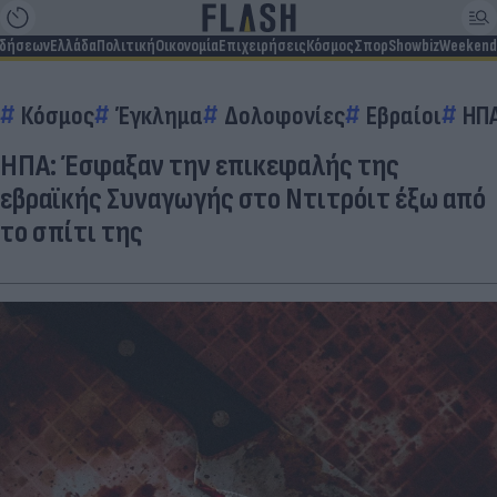
ιδήσεων
Ελλάδα
Πολιτική
Οικονομία
Επιχειρήσεις
Κόσμος
Σπορ
Showbiz
Weekend
Κόσμος
Έγκλημα
Δολοφονίες
Εβραίοι
ΗΠΑ
ΗΠΑ: Έσφαξαν την επικεφαλής της
εβραϊκής Συναγωγής στο Ντιτρόιτ έξω από
το σπίτι της