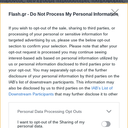
παρόντος, δεν έχουμε περισσότερες πληροφορίες,
αλλά θα τις κοινοποιήσουμε όταν είναι
Flash.gr -
Do Not Process My Personal Information
διαθέσιμες», επισημαίνεται.
If you wish to opt-out of the sale, sharing to third parties, or
Η αστυνομία του Ντιτρόιτ έχει εξαπολύσει
processing of your personal or sensitive information for
ανθρωποκυνηγητό για τον εντοπισμό του
targeted advertising by us, please use the below opt-out
δολοφόνου, ενώ αδιευκρίνιστο παραμένει μέχρι
section to confirm your selection. Please note that after your
opt-out request is processed you may continue seeing
στιγμής το κίνητρο του εγκλήματος.
interest-based ads based on personal information utilized by
us or personal information disclosed to third parties prior to
«Η Σαμ ήταν ένας από τους πιο ευγενικούς
your opt-out. You may separately opt-out of the further
disclosure of your personal information by third parties on the
ανθρώπους που έχω γνωρίσει», έγραψε η γενική
IAB’s list of downstream participants. This information may
εισαγγελέας του Μίσιγκαν, η Ντέινα Νέσελ, σε
also be disclosed by us to third parties on the
IAB’s List of
ανάρτησή της στην πλατφόρμα X (πρώην Twitter).
Downstream Participants
that may further disclose it to other
third parties.
Samantha Woll, President of a well known
Please note that this website/app uses one or more Google
Personal Data Processing Opt Outs
services and may gather and store information including but
synagogue in Detroit, was stabbed to death
not limited to your visit or usage behaviour. You may click to
I want to opt-out of the Sharing of my
outside her home today, on Shabbat. She was 40.
personal data.