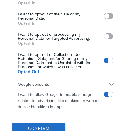
grant or deny consent to Google and its third-party tags to
Opted In
She also founded the Muslim-Jewish Forum of
use your data for below specified purposes in below Google
Detroit, an organization created to improve ties
consent section.
I want to opt-out of the Sale of my
Personal Data.
between the 2 communities.💔
Opted In
https://t.co/KT2lKDTgv8
I want to opt-out of processing my
pic.twitter.com/Dls8YIUDVm
Personal Data for Targeted Advertising.
Opted In
— Jonathan Harounoff (@JonathanHaroun1)
October 21, 2023
I want to opt-out of Collection, Use,
Retention, Sale, and/or Sharing of my
Personal Data that Is Unrelated with the
Purposes for which it was collected.
Opted Out
«Συντετριμμένη» δήλωσε από την πλευρά της η
Ελίσα Σλότκιν, μέλος της Βουλής των
Google consents
Αντιπροσώπων, για την οποία είχε εργαστεί στο
I want to allow Google to enable storage
παρελθόν η Σαμάνθα Γουόλ.
related to advertising like cookies on web or
device identifiers in apps.
CONFIRM